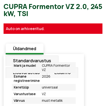
CUPRA Formentor VZ 2.0, 2
Auto on arhiveeritud.
kW, TSI
Üldandmed
Standardvarustus
Mark ja mudel
CUPRA Formentor
VZ
Lisavarustus
Lisainfo
Esmane
2026
registreerimine
Keretüüp
universaal
Varustustase
VZ
Värvus
must metallik