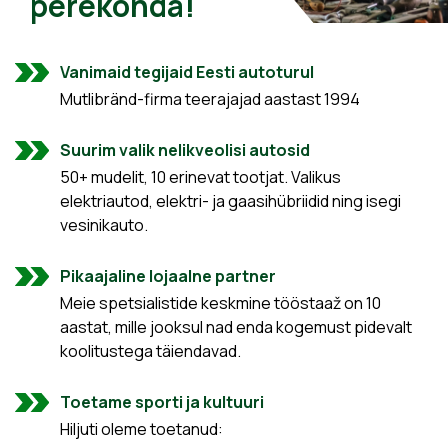
perekonda!
Vanimaid tegijaid Eesti autoturul
Mutlibränd-firma teerajajad aastast 1994
Suurim valik nelikveolisi autosid
50+ mudelit, 10 erinevat tootjat. Valikus
elektriautod, elektri- ja gaasihübriidid ning isegi
vesinikauto.
Pikaajaline lojaalne partner
Meie spetsialistide keskmine tööstaaž on 10
aastat, mille jooksul nad enda kogemust pidevalt
koolitustega täiendavad.
Toetame sporti ja kultuuri
Hiljuti oleme toetanud: