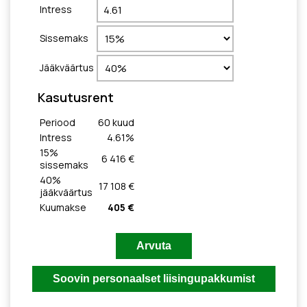
Intress
Sissemaks
Jääkväärtus
Kasutusrent
Periood
60
kuud
Intress
4.61
%
15
%
6 416 €
sissemaks
40
%
17 108 €
jääkväärtus
Kuumakse
405 €