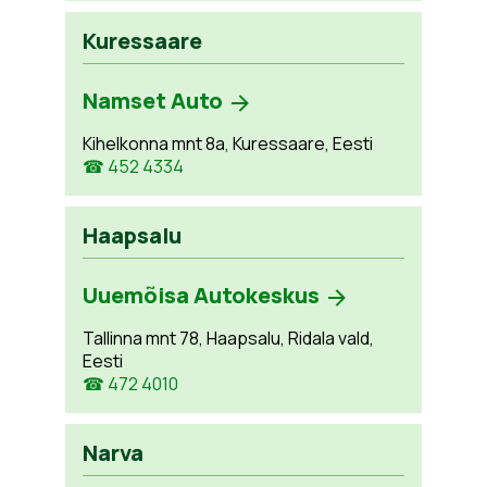
Kuressaare
Namset Auto
Kihelkonna mnt 8a, Kuressaare, Eesti
☎ 452 4334
Haapsalu
Uuemõisa Autokeskus
Tallinna mnt 78, Haapsalu, Ridala vald,
Eesti
☎ 472 4010
Narva