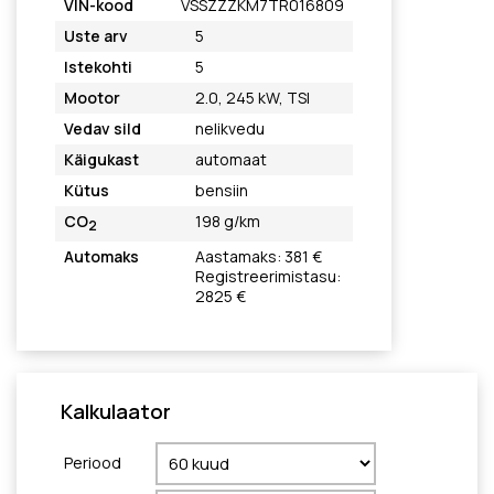
VIN-kood
VSSZZZKM7TR016809
Uste arv
5
Istekohti
5
Mootor
2.0, 245 kW, TSI
Vedav sild
nelikvedu
Käigukast
automaat
Kütus
bensiin
CO
198 g/km
2
Automaks
Aastamaks: 381 €
Registreerimistasu:
2825 €
Kalkulaator
Periood