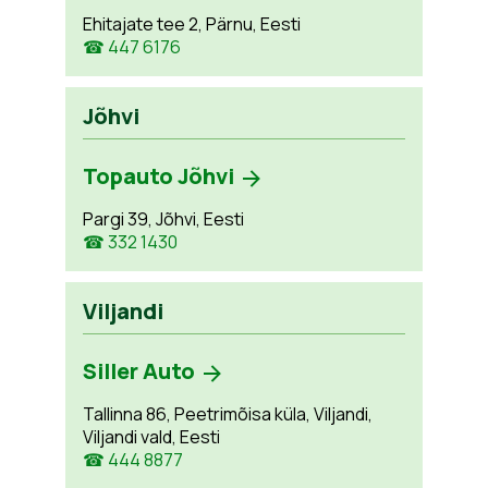
Ehitajate tee 2, Pärnu, Eesti
☎ 447 6176
Jõhvi
Topauto Jõhvi
Pargi 39, Jõhvi, Eesti
☎ 332 1430
Viljandi
Siller Auto
Tallinna 86, Peetrimõisa küla, Viljandi,
Viljandi vald, Eesti
☎ 444 8877