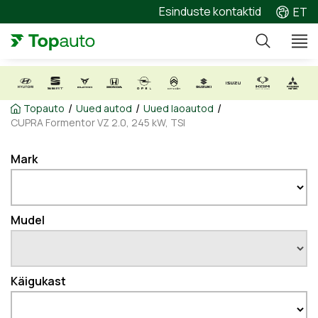
Esinduste kontaktid
ET
/
/
/
Topauto
Uued autod
Uued laoautod
CUPRA Formentor VZ 2.0, 245 kW, TSI
Mark
Mudel
Käigukast