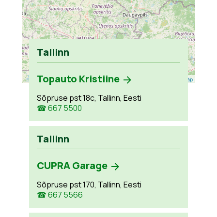
Tallinn
Topauto Kristiine
Leaflet
| ©
OpenStreetMap
Sõpruse pst 18c, Tallinn, Eesti
☎ 667 5500
Tallinn
CUPRA Garage
Sõpruse pst 170, Tallinn, Eesti
☎ 667 5566