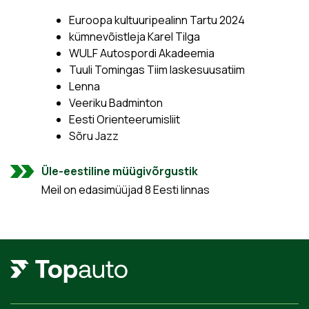
Euroopa kultuuripealinn Tartu 2024
kümnevõistleja Karel Tilga
WULF Autospordi Akadeemia
Tuuli Tomingas Tiim laskesuusatiim
Lenna
Veeriku Badminton
Eesti Orienteerumisliit
Sõru Jazz
Üle-eestiline müügivõrgustik
Meil on edasimüüjad 8 Eesti linnas