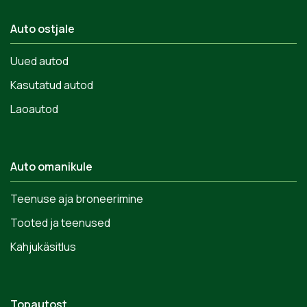
Auto ostjale
Uued autod
Kasutatud autod
Laoautod
Auto omanikule
Teenuse aja broneerimine
Tooted ja teenused
Kahjukäsitlus
Topautost