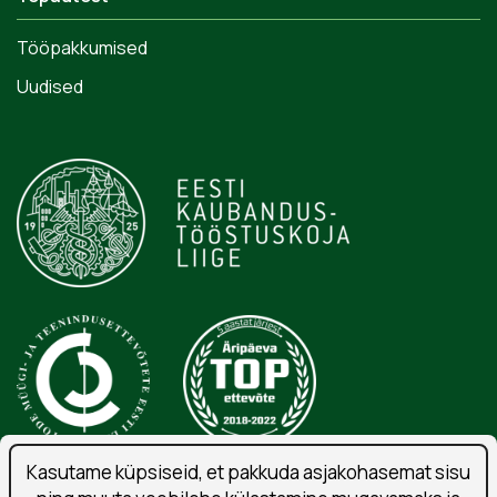
Tööpakkumised
Uudised
Kasutame küpsiseid, et pakkuda asjakohasemat sisu