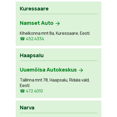
Kuressaare
Namset Auto
Kihelkonna mnt 8a, Kuressaare, Eesti
☎ 452 4334
Haapsalu
Uuemõisa Autokeskus
Tallinna mnt 78, Haapsalu, Ridala vald,
Eesti
☎ 472 4010
Narva