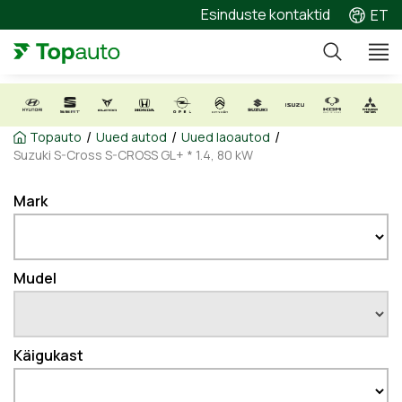
Esinduste kontaktid
ET
/
/
/
Topauto
Uued autod
Uued laoautod
Suzuki S-Cross S-CROSS GL+ * 1.4, 80 kW
Mark
Mudel
Käigukast