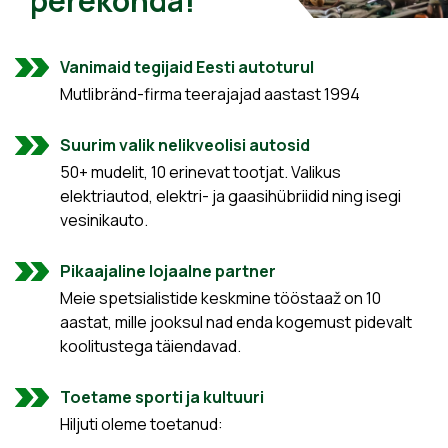
perekonda!
Vanimaid tegijaid Eesti autoturul
Mutlibränd-firma teerajajad aastast 1994
Suurim valik nelikveolisi autosid
50+ mudelit, 10 erinevat tootjat. Valikus
elektriautod, elektri- ja gaasihübriidid ning isegi
vesinikauto.
Pikaajaline lojaalne partner
Meie spetsialistide keskmine tööstaaž on 10
aastat, mille jooksul nad enda kogemust pidevalt
koolitustega täiendavad.
Toetame sporti ja kultuuri
Hiljuti oleme toetanud: