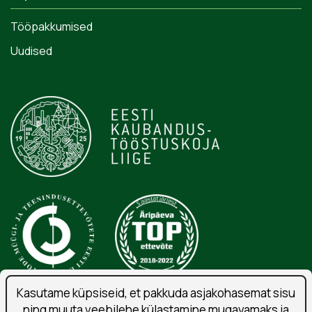
Tööpakkumised
Uudised
Kasutame küpsiseid, et pakkuda asjakohasemat sisu
ning muuta veebilehe külastamine mugavamaks ja