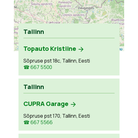
Tallinn
Topauto Kristiine
Leaflet
| ©
OpenStreetMap
Sõpruse pst 18c, Tallinn, Eesti
☎ 667 5500
Tallinn
CUPRA Garage
Sõpruse pst 170, Tallinn, Eesti
☎ 667 5566