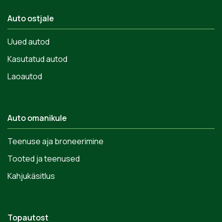
Auto ostjale
Uued autod
Kasutatud autod
Laoautod
Auto omanikule
Teenuse aja broneerimine
Tooted ja teenused
Kahjukäsitlus
Topautost