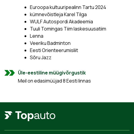
Euroopa kultuuripealinn Tartu 2024
kümnevõistleja Karel Tilga
WULF Autospordi Akadeemia
Tuuli Tomingas Tiim laskesuusatiim
Lenna
Veeriku Badminton
Eesti Orienteerumisliit
Sõru Jazz
Üle-eestiline müügivõrgustik
Meil on edasimüüjad 8 Eesti linnas