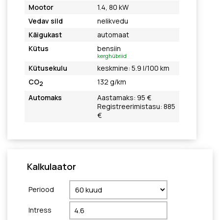
Mootor
1.4, 80 kW
Vedav sild
nelikvedu
Käigukast
automaat
Kütus
bensiin
kerghübriid
Kütusekulu
keskmine: 5.9 l/100 km
CO
132 g/km
2
Automaks
Aastamaks: 95 €
Registreerimistasu: 885
€
Kalkulaator
Periood
Intress