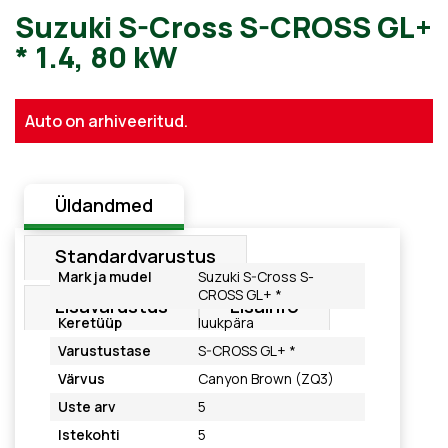
Suzuki S-Cross S-CROSS G
Auto on arhiveeritud.
* 1.4, 80 kW
Üldandmed
Standardvarustus
Mark ja mudel
Suzuki S-Cross S-
CROSS GL+ *
Lisavarustus
Lisainfo
Keretüüp
luukpära
Varustustase
S-CROSS GL+ *
Värvus
Canyon Brown (ZQ3)
Uste arv
5
Istekohti
5