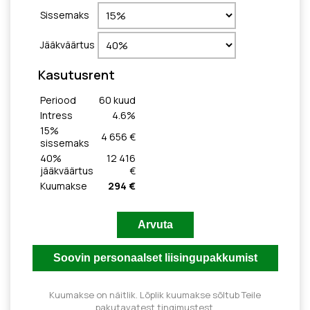
Sissemaks
Jääkväärtus
Kasutusrent
Periood
60
kuud
Intress
4.6
%
15
%
4 656 €
sissemaks
40
%
12 416
jääkväärtus
€
Kuumakse
294 €
Kuumakse on näitlik. Lõplik kuumakse sõltub Teile
pakutavatest tingimustest.