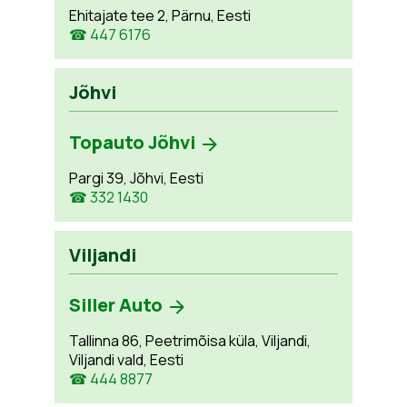
Ehitajate tee 2, Pärnu, Eesti
☎ 447 6176
Jõhvi
Topauto Jõhvi
Pargi 39, Jõhvi, Eesti
☎ 332 1430
Viljandi
Siller Auto
Tallinna 86, Peetrimõisa küla, Viljandi,
Viljandi vald, Eesti
☎ 444 8877