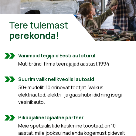
Tere tulemast
perekonda!
Vanimaid tegijaid Eesti autoturul
Mutlibränd-firma teerajajad aastast 1994
Suurim valik nelikveolisi autosid
50+ mudelit, 10 erinevat tootjat. Valikus
elektriautod, elektri- ja gaasihübriidid ning isegi
vesinikauto.
Pikaajaline lojaalne partner
Meie spetsialistide keskmine tööstaaž on 10
aastat, mille jooksul nad enda kogemust pidevalt