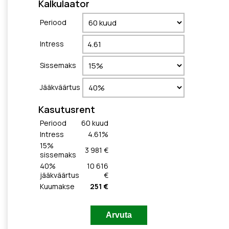
Kalkulaator
Periood
Intress
Sissemaks
Jääkväärtus
Kasutusrent
Periood
60
kuud
Intress
4.61
%
15
%
3 981 €
sissemaks
40
%
10 616
jääkväärtus
€
Kuumakse
251 €