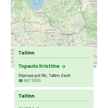
Tallinn
Topauto Kristiine
Leaflet
| ©
OpenStreetMap
Sõpruse pst 18c, Tallinn, Eesti
☎ 667 5500
Tallinn