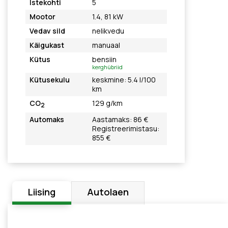
Istekohti
5
Mootor
1.4, 81 kW
Vedav sild
nelikvedu
Käigukast
manuaal
Kütus
bensiin
kerghübriid
Kütusekulu
keskmine: 5.4 l/100
km
CO
129 g/km
2
Automaks
Aastamaks: 86 €
Registreerimistasu:
855 €
Liising
Autolaen