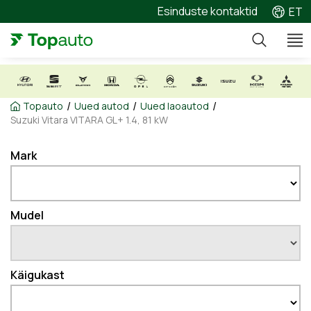
Esinduste kontaktid
ET
/
/
/
Topauto
Uued autod
Uued laoautod
Suzuki Vitara VITARA GL+ 1.4, 81 kW
Mark
Mudel
Käigukast