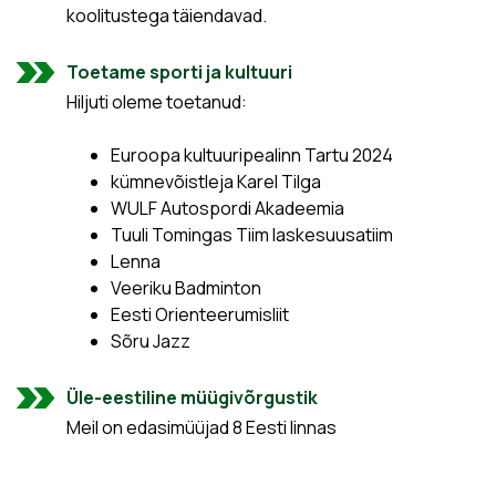
koolitustega täiendavad.
Toetame sporti ja kultuuri
Hiljuti oleme toetanud:
Euroopa kultuuripealinn Tartu 2024
kümnevõistleja Karel Tilga
WULF Autospordi Akadeemia
Tuuli Tomingas Tiim laskesuusatiim
Lenna
Veeriku Badminton
Eesti Orienteerumisliit
Sõru Jazz
Üle-eestiline müügivõrgustik
Meil on edasimüüjad 8 Eesti linnas