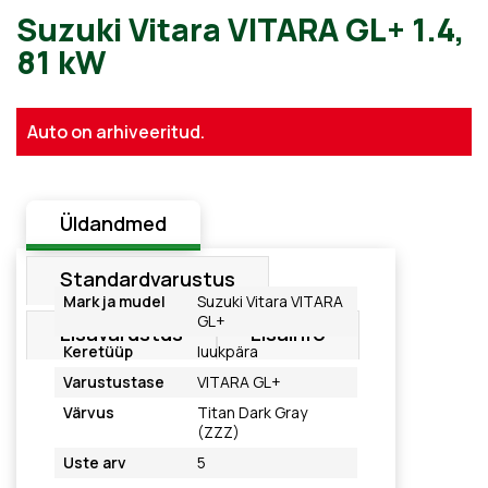
Suzuki Vitara VITARA GL+ 1.
Auto on arhiveeritud.
81 kW
Üldandmed
Standardvarustus
Mark ja mudel
Suzuki Vitara VITARA
GL+
Lisavarustus
Lisainfo
Keretüüp
luukpära
Varustustase
VITARA GL+
Värvus
Titan Dark Gray
(ZZZ)
Uste arv
5