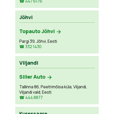
☎ 447 6176
Jõhvi
Topauto Jõhvi
Pargi 39, Jõhvi, Eesti
☎ 332 1430
Viljandi
Siller Auto
Tallinna 86, Peetrimõisa küla, Viljandi,
Viljandi vald, Eesti
☎ 444 8877
Kuressaare