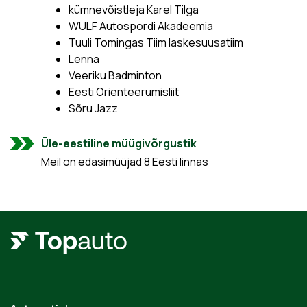
kümnevõistleja Karel Tilga
WULF Autospordi Akadeemia
Tuuli Tomingas Tiim laskesuusatiim
Lenna
Veeriku Badminton
Eesti Orienteerumisliit
Sõru Jazz
Üle-eestiline müügivõrgustik
Meil on edasimüüjad 8 Eesti linnas