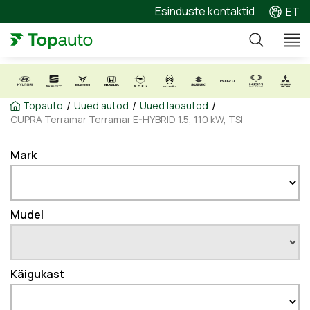
Esinduste kontaktid
ET
/
/
/
Topauto
Uued autod
Uued laoautod
CUPRA Terramar Terramar E-HYBRID 1.5, 110 kW, TSI
Mark
Mudel
Käigukast