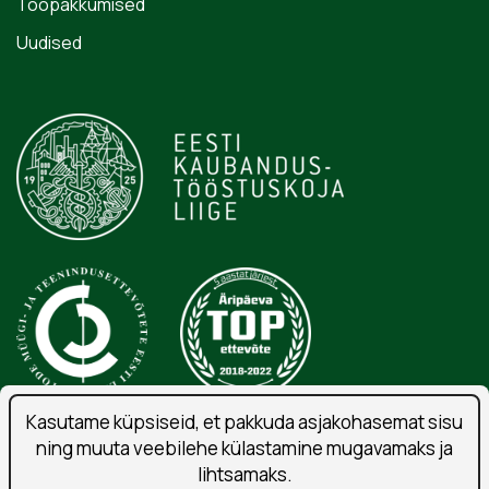
Tööpakkumised
Uudised
Kasutame küpsiseid, et pakkuda asjakohasemat sisu
ning muuta veebilehe külastamine mugavamaks ja
Isikuandmete töötlemise tingimused
lihtsamaks.