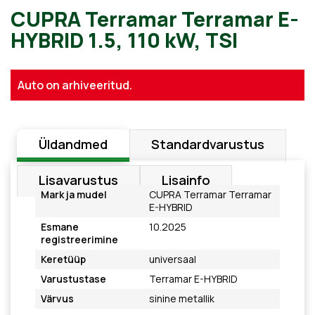
CUPRA Terramar Terramar 
Auto on arhiveeritud.
HYBRID 1.5, 110 kW, TSI
Üldandmed
Standardvarustus
Lisavarustus
Lisainfo
Mark ja mudel
CUPRA Terramar Terramar
E-HYBRID
Esmane
10.2025
registreerimine
Keretüüp
universaal
Varustustase
Terramar E-HYBRID
Värvus
sinine metallik