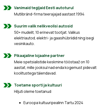
Vanimaid tegijaid Eesti autoturul
Mutlibränd-firma teerajajad aastast 1994
Suurim valik nelikveolisi autosid
50+ mudelit, 10 erinevat tootjat. Valikus
elektriautod, elektri- ja gaasihübriidid ning isegi
vesinikauto.
Pikaajaline lojaalne partner
Meie spetsialistide keskmine tööstaaž on 10
aastat, mille jooksul nad enda kogemust pidevalt
koolitustega täiendavad.
Toetame sporti ja kultuuri
Hiljuti oleme toetanud:
Euroopa kultuuripealinn Tartu 2024