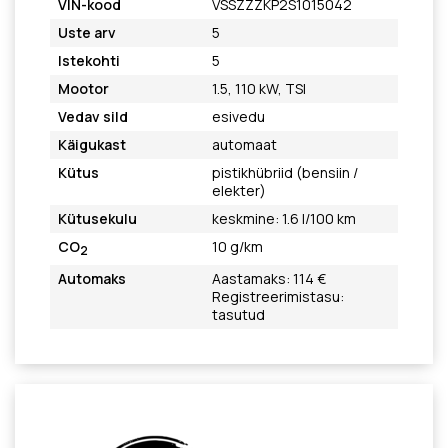
VIN-kood
VSSZZZKP2S1015042
Uste arv
5
Istekohti
5
Mootor
1.5, 110 kW, TSI
Vedav sild
esivedu
Käigukast
automaat
Kütus
pistikhübriid (bensiin /
elekter)
Kütusekulu
keskmine: 1.6 l/100 km
CO
10 g/km
2
Automaks
Aastamaks: 114 €
Registreerimistasu:
tasutud