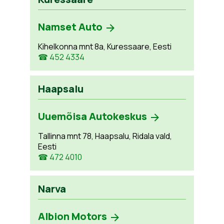
Namset Auto
Kihelkonna mnt 8a, Kuressaare, Eesti
☎ 452 4334
Haapsalu
Uuemõisa Autokeskus
Tallinna mnt 78, Haapsalu, Ridala vald,
Eesti
☎ 472 4010
Narva
Albion Motors