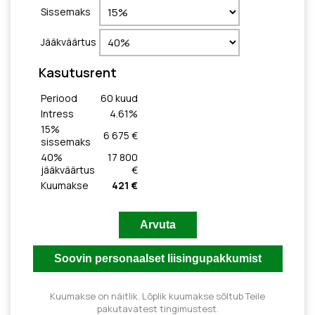
Sissemaks
Jääkväärtus
Kasutusrent
Periood
60
kuud
Intress
4.61
%
15
%
6 675 €
sissemaks
40
%
17 800
jääkväärtus
€
Kuumakse
421 €
Kuumakse on näitlik. Lõplik kuumakse sõltub Teile
pakutavatest tingimustest.