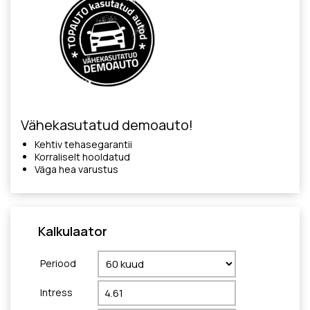
Vähekasutatud demoauto!
Kehtiv tehasegarantii
Korraliselt hooldatud
Väga hea varustus
Kalkulaator
Periood
Intress