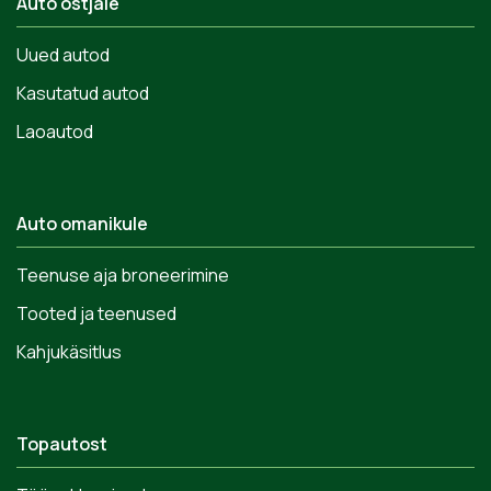
Auto ostjale
Uued autod
Kasutatud autod
Laoautod
Auto omanikule
Teenuse aja broneerimine
Tooted ja teenused
Kahjukäsitlus
Topautost