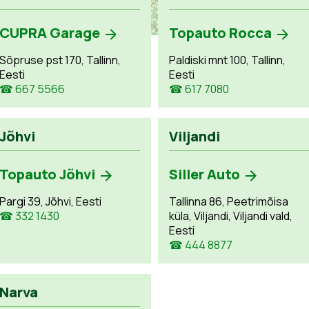
CUPRA Garage
Topauto Rocca
Sõpruse pst 170, Tallinn,
Paldiski mnt 100, Tallinn,
Eesti
Eesti
☎ 667 5566
☎ 617 7080
Jõhvi
Viljandi
Topauto Jõhvi
Siller Auto
Pargi 39, Jõhvi, Eesti
Tallinna 86, Peetrimõisa
☎ 332 1430
küla, Viljandi, Viljandi vald,
Eesti
☎ 444 8877
Narva