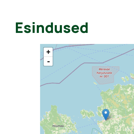
Esindused
+
-