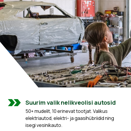
Suurim valik nelikveolisi autosid
50+ mudelit, 10 erinevat tootjat. Valikus
elektriautod, elektri- ja gaasihübriidid ning
isegi vesinikauto.