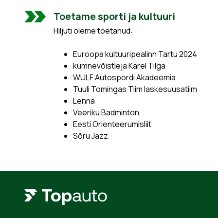
Toetame sporti ja kultuuri
Hiljuti oleme toetanud:
Euroopa kultuuripealinn Tartu 2024
kümnevõistleja Karel Tilga
WULF Autospordi Akadeemia
Tuuli Tomingas Tiim laskesuusatiim
Lenna
Veeriku Badminton
Eesti Orienteerumisliit
Sõru Jazz