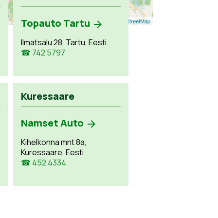
Topauto Tartu
Leaflet
| ©
OpenStreetMap
Ilmatsalu 28, Tartu, Eesti
☎ 742 5797
Kuressaare
Namset Auto
Kihelkonna mnt 8a,
Kuressaare, Eesti
☎ 452 4334