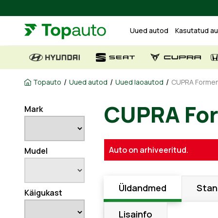
Uued autod
Kasutatud a
/
/
/
Topauto
Uued autod
Uued laoautod
CUPRA Forment
Mark
CUPRA F
Auto on arhiveeritud.
Mudel
Üldandmed
Stan
Käigukast
Lisainfo