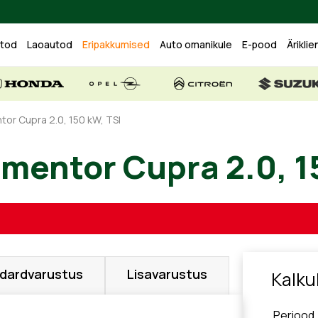
utod
Laoautod
Eripakkumised
Auto omanikule
E-pood
Äriklie
or Cupra 2.0, 150 kW, TSI
ormentor Cupra 2.0
dardvarustus
Lisavarustus
Kalku
Periood