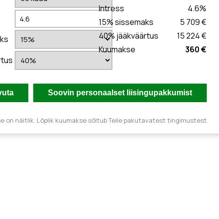
Intress
4.6
%
15
% sissemaks
5 709 €
40
% jääkväärtus
15 224 €
ks
Kuumakse
360 €
rtus
 on näitlik. Lõplik kuumakse sõltub Teile pakutavatest tingimustest.