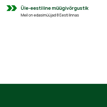
Üle-eestiline müügivõrgustik
Meil on edasimüüjad 8 Eesti linnas