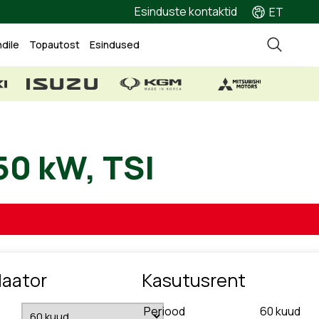
Esinduste kontaktid
ET
ndile
Topautost
Esindused
, 150 kW, TSI
laator
Kasutusrent
Periood
60
kuud