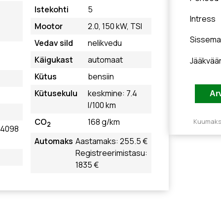
Istekohti
5
Intress
Mootor
2.0, 150 kW, TSI
Sissema
Vedav sild
nelikvedu
Käigukast
automaat
Jääkvää
Kütus
bensiin
Kütusekulu
keskmine: 7.4
l/100 km
CO
168 g/km
Kuumakse
2
4098
Automaks
Aastamaks: 255.5 €
Registreerimistasu:
1835 €