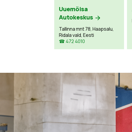
Uuemõisa
Autokeskus
Tallinna mnt 78, Haapsalu,
Ridala vald, Eesti
☎ 472 4010