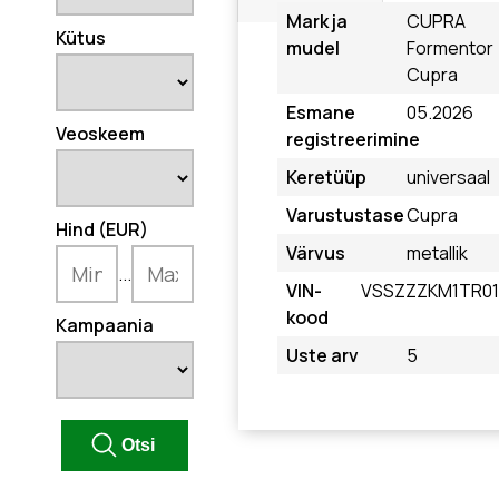
Mark ja
CUPRA
Kütus
mudel
Formentor
Cupra
Esmane
05.2026
Veoskeem
registreerimine
Keretüüp
universaal
Varustustase
Cupra
Hind (EUR)
Värvus
metallik
...
VIN-
VSSZZZKM1TR01
kood
Kampaania
Uste arv
5