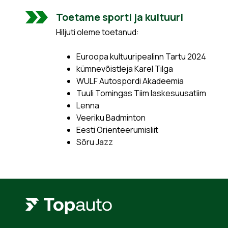
Toetame sporti ja kultuuri
Hiljuti oleme toetanud:
Euroopa kultuuripealinn Tartu 2024
kümnevõistleja Karel Tilga
WULF Autospordi Akadeemia
Tuuli Tomingas Tiim laskesuusatiim
Lenna
Veeriku Badminton
Eesti Orienteerumisliit
Sõru Jazz