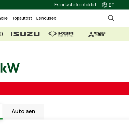
Esinduste kontaktid
ET
ndile
Topautost
Esindused
, 74 kW
Autolaen