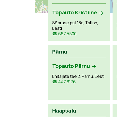
Topauto Kristiine
Sõpruse pst 18c, Tallinn,
Eesti
☎ 667 5500
Pärnu
Topauto Pärnu
Ehitajate tee 2, Pärnu, Eesti
☎ 447 6176
Haapsalu