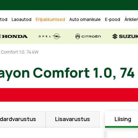
utod
Laoautod
Eripakkumised
Auto omanikule
E-pood
Äriklie
 Comfort 1.0, 74 kW
Bayon Comfort 1.0
dardvarustus
Lisavarustus
Liising