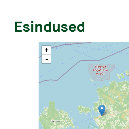
Esindused
+
-