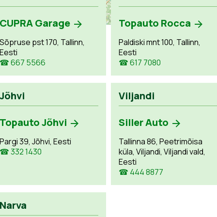
CUPRA Garage
Topauto Rocca
Sõpruse pst 170, Tallinn,
Paldiski mnt 100, Tallinn,
Eesti
Eesti
☎ 667 5566
☎ 617 7080
Jõhvi
Viljandi
Topauto Jõhvi
Siller Auto
Pargi 39, Jõhvi, Eesti
Tallinna 86, Peetrimõisa
☎ 332 1430
küla, Viljandi, Viljandi vald,
Eesti
☎ 444 8877
Narva