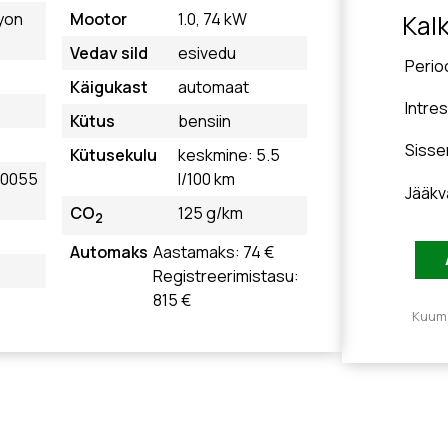
yon
Mootor
1.0, 74 kW
Kal
Vedav sild
esivedu
Perio
Käigukast
automaat
Intre
Kütus
bensiin
Siss
Kütusekulu
keskmine: 5.5
20055
l/100 km
Jääkv
CO
125 g/km
2
Automaks
Aastamaks: 74 €
Registreerimistasu:
815 €
Kuuma