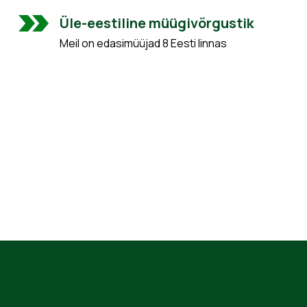
Üle-eestiline müügivõrgustik
Meil on edasimüüjad 8 Eesti linnas