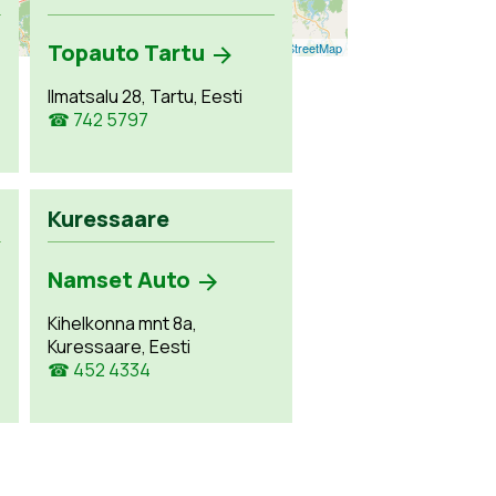
Topauto Tartu
Leaflet
| ©
OpenStreetMap
Ilmatsalu 28, Tartu, Eesti
☎ 742 5797
Kuressaare
Namset Auto
Kihelkonna mnt 8a,
Kuressaare, Eesti
☎ 452 4334