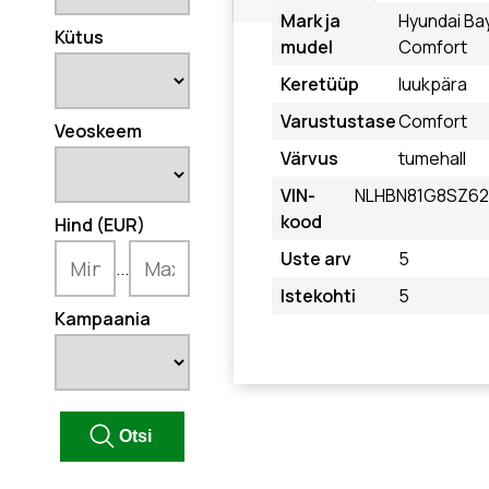
Mark ja
Hyundai Ba
Kütus
mudel
Comfort
Keretüüp
luukpära
Varustustase
Comfort
Veoskeem
Värvus
tumehall
VIN-
NLHBN81G8SZ6
kood
Hind (EUR)
Uste arv
5
...
Istekohti
5
Kampaania