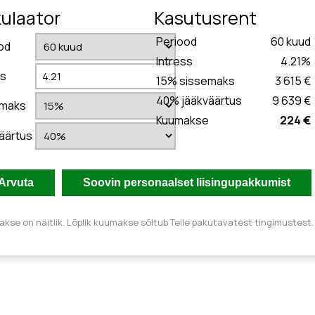
kulaator
Kasutusrent
Periood
60
kuud
od
Intress
4.21
%
ss
15
% sissemaks
3 615 €
40
% jääkväärtus
9 639 €
emaks
Kuumakse
224 €
äärtus
kse on näitlik. Lõplik kuumakse sõltub Teile pakutavatest tingimustest.