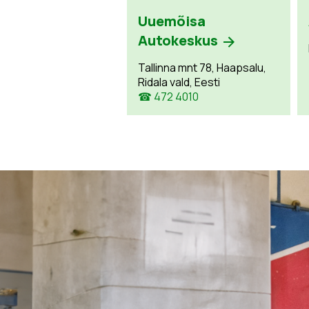
Uuemõisa
Autokeskus
Tallinna mnt 78, Haapsalu,
Ridala vald, Eesti
☎ 472 4010