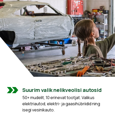
Suurim valik nelikveolisi autosid
50+ mudelit, 10 erinevat tootjat. Valikus
elektriautod, elektri- ja gaasihübriidid ning
isegi vesinikauto.