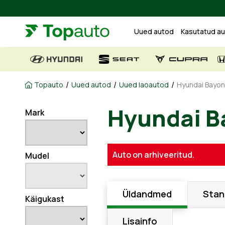
Uued autod
Kasutatud a
/
/
/
Topauto
Uued autod
Uued laoautod
Hyundai Bayon
Mark
Hyundai 
Auto on arhiveeritud.
Mudel
Üldandmed
Stan
Käigukast
Lisainfo