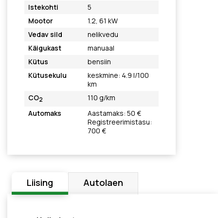
Istekohti
5
Mootor
1.2, 61 kW
Vedav sild
nelikvedu
Käigukast
manuaal
Kütus
bensiin
Kütusekulu
keskmine: 4.9 l/100
km
CO
110 g/km
2
Automaks
Aastamaks: 50 €
Registreerimistasu:
700 €
Liising
Autolaen