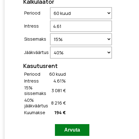
Kalkulaator
Periood
Intress
Sissemaks
Jääkväärtus
Kasutusrent
Periood
60
kuud
Intress
4.61
%
15
%
3 081 €
sissemaks
40
%
8 216 €
jääkväärtus
Kuumakse
194 €