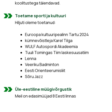
koolitustega täiendavad.
Toetame sporti ja kultuuri
Hiljuti oleme toetanud:
Euroopa kultuuripealinn Tartu 2024
kümnevõistleja Karel Tilga
WULF Autospordi Akadeemia
Tuuli Tomingas Tiim laskesuusatiim
Lenna
Veeriku Badminton
Eesti Orienteerumisliit
Sõru Jazz
Üle-eestiline müügivõrgustik
Meil on edasimüüjad 8 Eesti linnas