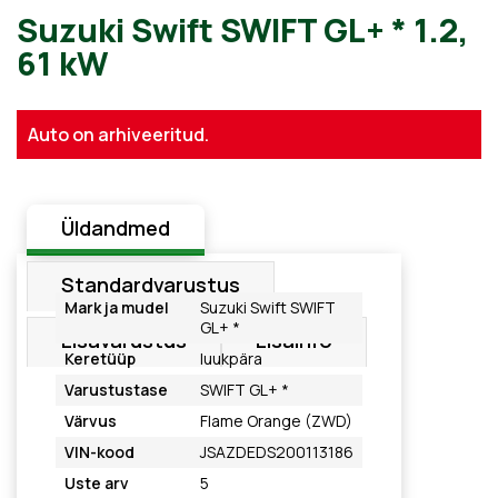
Suzuki Swift SWIFT GL+ * 1.
Auto on arhiveeritud.
61 kW
Üldandmed
Standardvarustus
Mark ja mudel
Suzuki Swift SWIFT
GL+ *
Lisavarustus
Lisainfo
Keretüüp
luukpära
Varustustase
SWIFT GL+ *
Värvus
Flame Orange (ZWD)
VIN-kood
JSAZDEDS200113186
Uste arv
5