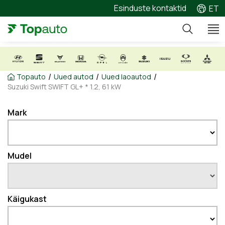
Esinduste kontaktid
ET
/
/
/
Topauto
Uued autod
Uued laoautod
Suzuki Swift SWIFT GL+ * 1.2, 61 kW
Mark
Mudel
Käigukast