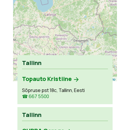
Tallinn
Topauto Kristiine
Leaflet
| ©
OpenStreetMap
Sõpruse pst 18c, Tallinn, Eesti
☎ 667 5500
Tallinn