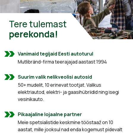
Tere tulemast
perekonda!
Vanimaid tegijaid Eesti autoturul
Mutlibränd-firma teerajajad aastast 1994
Suurim valik nelikveolisi autosid
50+ mudelit, 10 erinevat tootjat. Valikus
elektriautod, elektri- ja gaasihübriidid ning isegi
vesinikauto.
Pikaajaline lojaalne partner
Meie spetsialistide keskmine tööstaaž on 10
aastat, mille jooksul nad enda kogemust pidevalt