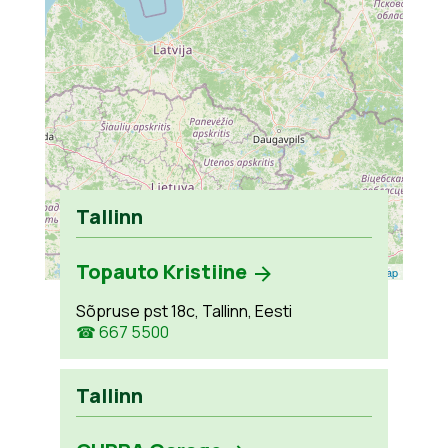
Tallinn
Topauto Kristiine
Leaflet
| ©
OpenStreetMap
Sõpruse pst 18c, Tallinn, Eesti
☎ 667 5500
Tallinn