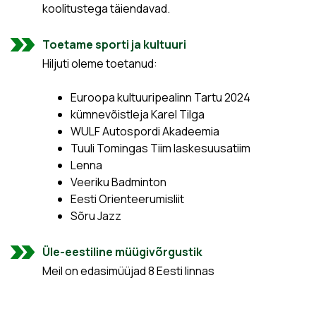
koolitustega täiendavad.
Toetame sporti ja kultuuri
Hiljuti oleme toetanud:
Euroopa kultuuripealinn Tartu 2024
kümnevõistleja Karel Tilga
WULF Autospordi Akadeemia
Tuuli Tomingas Tiim laskesuusatiim
Lenna
Veeriku Badminton
Eesti Orienteerumisliit
Sõru Jazz
Üle-eestiline müügivõrgustik
Meil on edasimüüjad 8 Eesti linnas