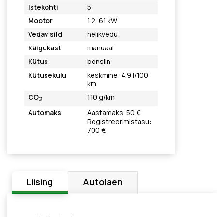
Istekohti
5
Mootor
1.2, 61 kW
Vedav sild
nelikvedu
Käigukast
manuaal
Kütus
bensiin
Kütusekulu
keskmine: 4.9 l/100
km
CO
110 g/km
2
Automaks
Aastamaks: 50 €
Registreerimistasu:
700 €
Liising
Autolaen