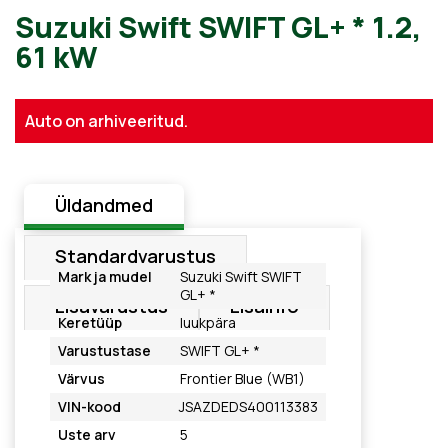
Suzuki Swift SWIFT GL+ * 1.
Auto on arhiveeritud.
61 kW
Üldandmed
Standardvarustus
Mark ja mudel
Suzuki Swift SWIFT
GL+ *
Lisavarustus
Lisainfo
Keretüüp
luukpära
Varustustase
SWIFT GL+ *
Värvus
Frontier Blue (WB1)
VIN-kood
JSAZDEDS400113383
Uste arv
5