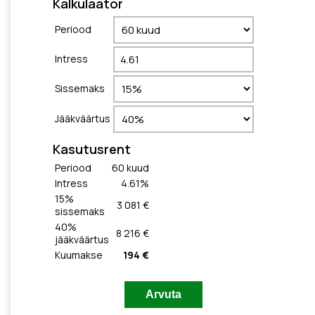
Kalkulaator
Periood
Intress
Sissemaks
Jääkväärtus
Kasutusrent
Periood
60
kuud
Intress
4.61
%
15
%
3 081 €
sissemaks
40
%
8 216 €
jääkväärtus
Kuumakse
194 €