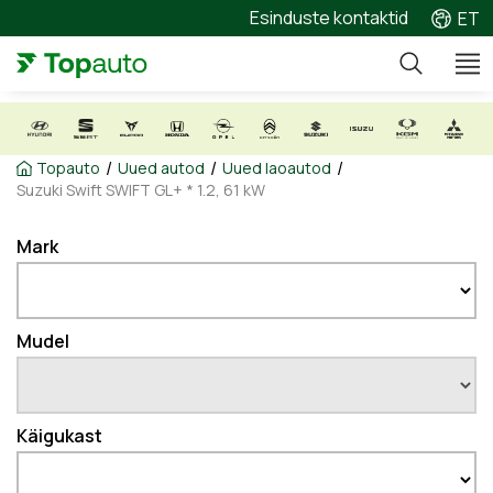
Esinduste kontaktid
ET
/
/
/
Topauto
Uued autod
Uued laoautod
Suzuki Swift SWIFT GL+ * 1.2, 61 kW
Mark
Mudel
Käigukast