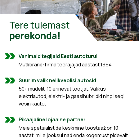
Tere tulemast
perekonda!
Vanimaid tegijaid Eesti autoturul
Mutlibränd-firma teerajajad aastast 1994
Suurim valik nelikveolisi autosid
50+ mudelit, 10 erinevat tootjat. Valikus
elektriautod, elektri- ja gaasihübriidid ning isegi
vesinikauto.
Pikaajaline lojaalne partner
Meie spetsialistide keskmine tööstaaž on 10
aastat, mille jooksul nad enda kogemust pidevalt