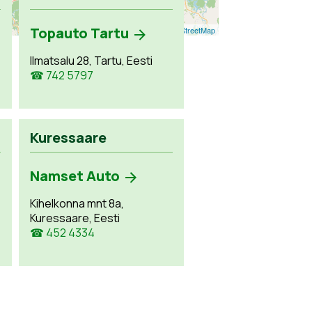
Topauto Tartu
Leaflet
| ©
OpenStreetMap
Ilmatsalu 28, Tartu, Eesti
☎ 742 5797
Kuressaare
Namset Auto
Kihelkonna mnt 8a,
Kuressaare, Eesti
☎ 452 4334