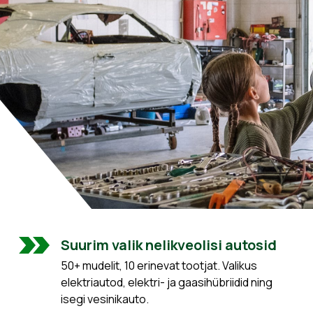
Suurim valik nelikveolisi autosid
50+ mudelit, 10 erinevat tootjat. Valikus
elektriautod, elektri- ja gaasihübriidid ning
isegi vesinikauto.