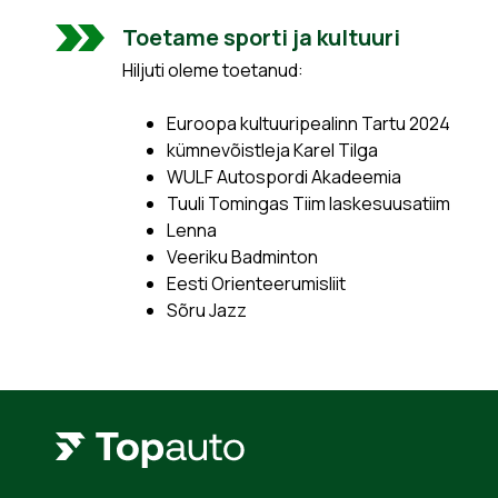
Toetame sporti ja kultuuri
Hiljuti oleme toetanud:
Euroopa kultuuripealinn Tartu 2024
kümnevõistleja Karel Tilga
WULF Autospordi Akadeemia
Tuuli Tomingas Tiim laskesuusatiim
Lenna
Veeriku Badminton
Eesti Orienteerumisliit
Sõru Jazz