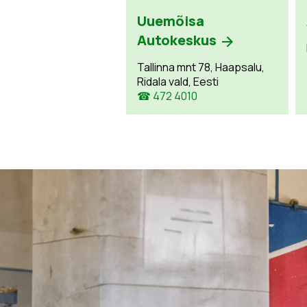
Uuemõisa
Autokeskus
Tallinna mnt 78, Haapsalu,
Ridala vald, Eesti
☎ 472 4010