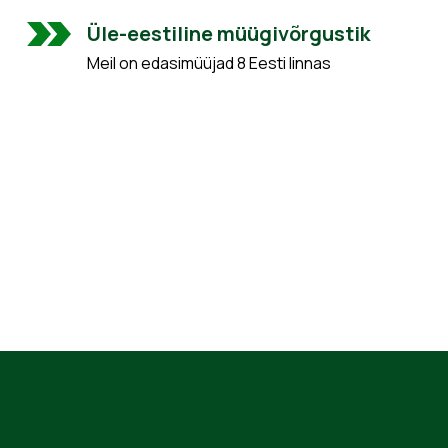
Üle-eestiline müügivõrgustik
Meil on edasimüüjad 8 Eesti linnas