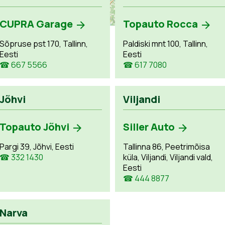
CUPRA Garage
Topauto Rocca
Sõpruse pst 170, Tallinn,
Paldiski mnt 100, Tallinn,
Eesti
Eesti
☎ 667 5566
☎ 617 7080
Jõhvi
Viljandi
Topauto Jõhvi
Siller Auto
Pargi 39, Jõhvi, Eesti
Tallinna 86, Peetrimõisa
☎ 332 1430
küla, Viljandi, Viljandi vald,
Eesti
☎ 444 8877
Narva