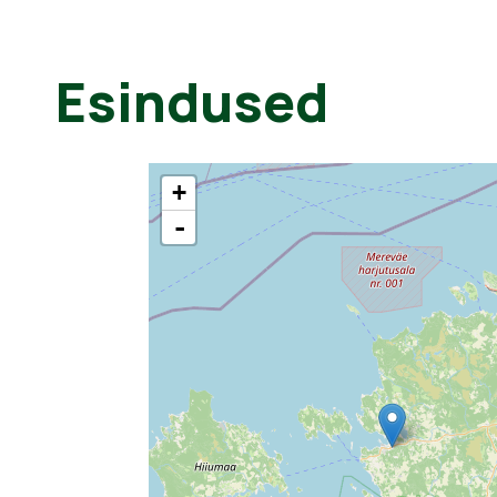
Esindused
+
-