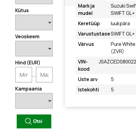
Mark ja
Suzuki Swif
Kütus
mudel
SWIFT GL+ 
Keretüüp
luukpära
Varustustase
SWIFT GL+ 
Veoskeem
Värvus
Pure White
(ZVR)
VIN-
JSAZCEDS8002
Hind (EUR)
kood
...
Uste arv
5
Kampaania
Istekohti
5