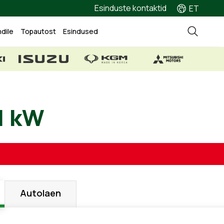
Esinduste kontaktid
ET
ndile
Topautost
Esindused
.2, 61 kW
Autolaen