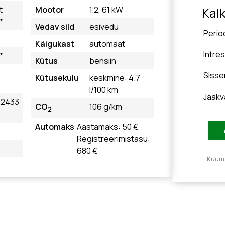
t
Mootor
1.2, 61 kW
Kal
*
Vedav sild
esivedu
Perio
Käigukast
automaat
Intre
*
Kütus
bensiin
Siss
Kütusekulu
keskmine: 4.7
l/100 km
Jääkv
22433
CO
106 g/km
2
Automaks
Aastamaks: 50 €
Registreerimistasu:
680 €
Kuuma