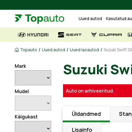
Uued autod
Kasutatud a
/
/
/
Topauto
Uued autod
Uued laoautod
Suzuki Swift S
Mark
Suzuki S
Auto on arhiveeritud.
Mudel
Üldandmed
Stan
Käigukast
Lisainfo