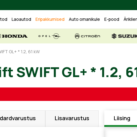
utod
Laoautod
Eripakkumised
Auto omanikule
E-pood
Äriklie
WIFT GL+ * 1.2, 61 kW
wift SWIFT GL+ * 1
dardvarustus
Lisavarustus
Liising