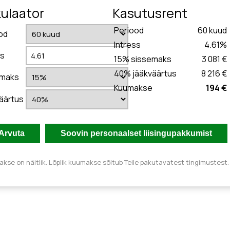
kulaator
Kasutusrent
Periood
60
kuud
od
Intress
4.61
%
ss
15
% sissemaks
3 081 €
40
% jääkväärtus
8 216 €
emaks
Kuumakse
194 €
äärtus
kse on näitlik. Lõplik kuumakse sõltub Teile pakutavatest tingimustest.