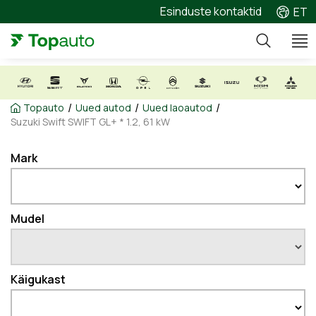
Esinduste kontaktid
ET
/
/
/
Topauto
Uued autod
Uued laoautod
Suzuki Swift SWIFT GL+ * 1.2, 61 kW
Mark
Mudel
Käigukast