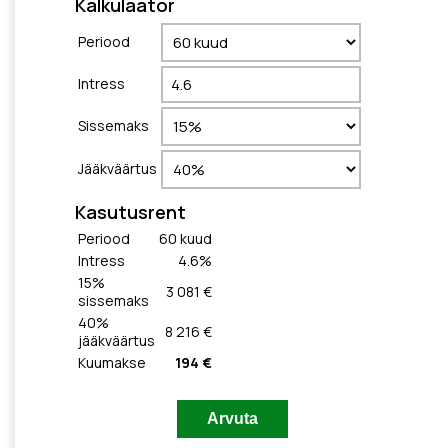
Kalkulaator
Periood
Intress
Sissemaks
Jääkväärtus
Kasutusrent
Periood
60
kuud
Intress
4.6
%
15
%
3 081 €
sissemaks
40
%
8 216 €
jääkväärtus
Kuumakse
194 €