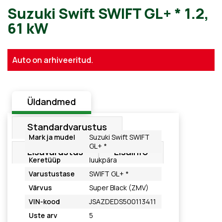
Suzuki Swift SWIFT GL+ * 1.
Auto on arhiveeritud.
61 kW
Üldandmed
Standardvarustus
Mark ja mudel
Suzuki Swift SWIFT
GL+ *
Lisavarustus
Lisainfo
Keretüüp
luukpära
Varustustase
SWIFT GL+ *
Värvus
Super Black (ZMV)
VIN-kood
JSAZDEDS500113411
Uste arv
5