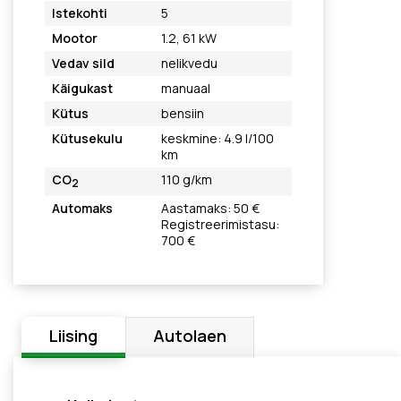
Istekohti
5
Mootor
1.2, 61 kW
Vedav sild
nelikvedu
Käigukast
manuaal
Kütus
bensiin
Kütusekulu
keskmine: 4.9 l/100
km
CO
110 g/km
2
Automaks
Aastamaks: 50 €
Registreerimistasu:
700 €
Liising
Autolaen