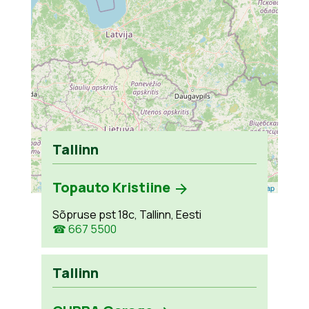
Tallinn
Topauto Kristiine
Leaflet
| ©
OpenStreetMap
Sõpruse pst 18c, Tallinn, Eesti
☎ 667 5500
Tallinn