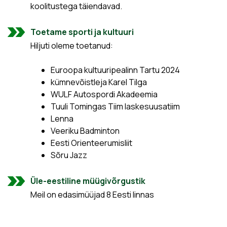
koolitustega täiendavad.
Toetame sporti ja kultuuri
Hiljuti oleme toetanud:
Euroopa kultuuripealinn Tartu 2024
kümnevõistleja Karel Tilga
WULF Autospordi Akadeemia
Tuuli Tomingas Tiim laskesuusatiim
Lenna
Veeriku Badminton
Eesti Orienteerumisliit
Sõru Jazz
Üle-eestiline müügivõrgustik
Meil on edasimüüjad 8 Eesti linnas