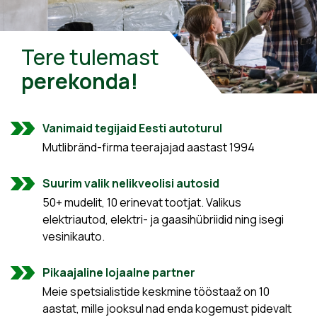
Tere tulemast
perekonda!
Vanimaid tegijaid Eesti autoturul
Mutlibränd-firma teerajajad aastast 1994
Suurim valik nelikveolisi autosid
50+ mudelit, 10 erinevat tootjat. Valikus
elektriautod, elektri- ja gaasihübriidid ning isegi
vesinikauto.
Pikaajaline lojaalne partner
Meie spetsialistide keskmine tööstaaž on 10
aastat, mille jooksul nad enda kogemust pidevalt