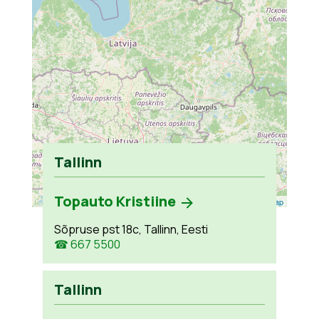
Tallinn
Topauto Kristiine
Leaflet
| ©
OpenStreetMap
Sõpruse pst 18c, Tallinn, Eesti
☎ 667 5500
Tallinn