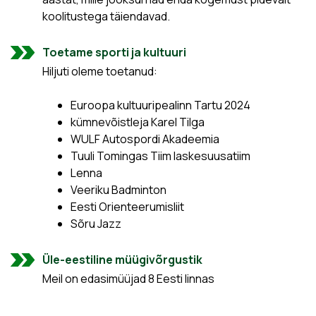
koolitustega täiendavad.
Toetame sporti ja kultuuri
Hiljuti oleme toetanud:
Euroopa kultuuripealinn Tartu 2024
kümnevõistleja Karel Tilga
WULF Autospordi Akadeemia
Tuuli Tomingas Tiim laskesuusatiim
Lenna
Veeriku Badminton
Eesti Orienteerumisliit
Sõru Jazz
Üle-eestiline müügivõrgustik
Meil on edasimüüjad 8 Eesti linnas