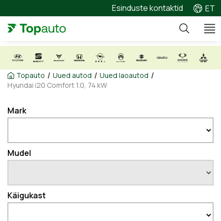
Esinduste kontaktid
ET
/
/
/
Topauto
Uued autod
Uued laoautod
Hyundai i20 Comfort 1.0, 74 kW
Mark
Mudel
Käigukast