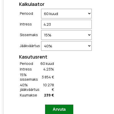
Kalkulaator
Periood
Intress
Sissemaks
Jääkväärtus
Kasutusrent
Periood
60
kuud
Intress
4.23
%
15
%
3 854 €
sissemaks
40
%
10 278
jääkväärtus
€
Kuumakse
239 €