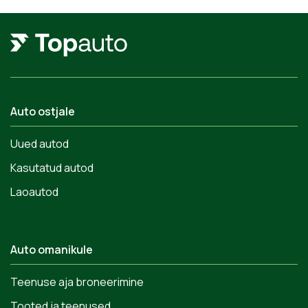
Auto ostjale
Uued autod
Kasutatud autod
Laoautod
Auto omanikule
Teenuse aja broneerimine
Tooted ja teenused