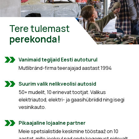
Tere tulemast
perekonda!
Vanimaid tegijaid Eesti autoturul
Mutlibränd-firma teerajajad aastast 1994
Suurim valik nelikveolisi autosid
50+ mudelit, 10 erinevat tootjat. Valikus
elektriautod, elektri- ja gaasihübriidid ning isegi
vesinikauto.
Pikaajaline lojaalne partner
Meie spetsialistide keskmine tööstaaž on 10
aastat, mille jooksul nad enda kogemust pidevalt