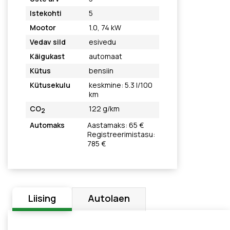
Istekohti
5
Mootor
1.0, 74 kW
Vedav sild
esivedu
Käigukast
automaat
Kütus
bensiin
Kütusekulu
keskmine: 5.3 l/100
km
CO
122 g/km
2
Automaks
Aastamaks: 65 €
Registreerimistasu:
785 €
Liising
Autolaen