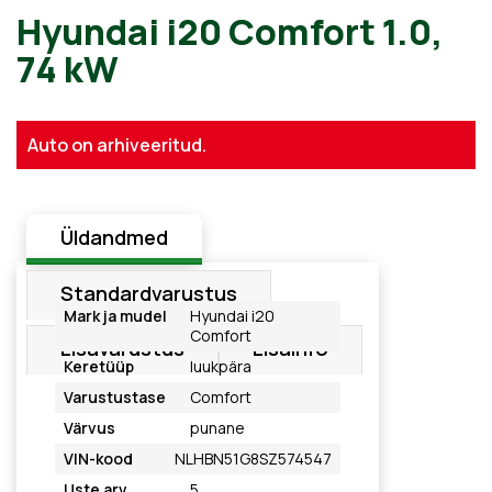
Hyundai i20 Comfort 1.0,
74 kW
Auto on arhiveeritud.
Üldandmed
Standardvarustus
Mark ja mudel
Hyundai i20
Comfort
Lisavarustus
Lisainfo
Keretüüp
luukpära
Varustustase
Comfort
Värvus
punane
VIN-kood
NLHBN51G8SZ574547
Uste arv
5