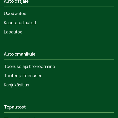
Auto ostjale
Uued autod
Kasutatud autod
Laoautod
Auto omanikule
Teenuse aja broneerimine
Tooted ja teenused
Kahjukäsitlus
Topautost