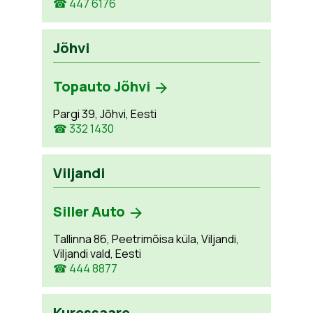
☎ 447 6176
Jõhvi
Topauto Jõhvi
Pargi 39, Jõhvi, Eesti
☎ 332 1430
Viljandi
Siller Auto
Tallinna 86, Peetrimõisa küla, Viljandi,
Viljandi vald, Eesti
☎ 444 8877
Kuressaare