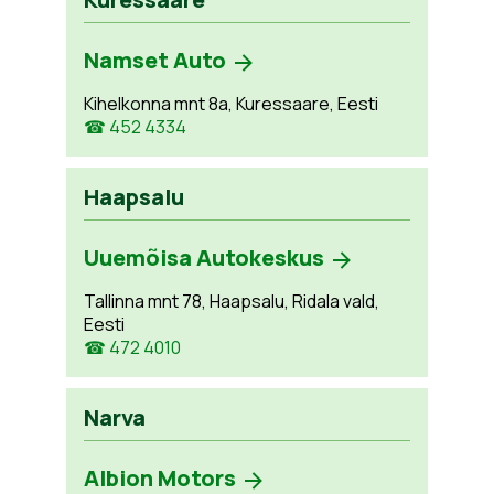
Namset Auto
Kihelkonna mnt 8a, Kuressaare, Eesti
☎ 452 4334
Haapsalu
Uuemõisa Autokeskus
Tallinna mnt 78, Haapsalu, Ridala vald,
Eesti
☎ 472 4010
Narva
Albion Motors