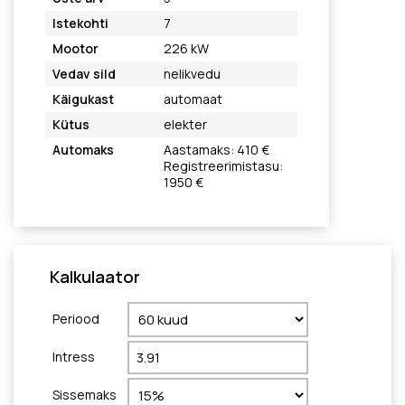
Istekohti
7
Mootor
226 kW
Vedav sild
nelikvedu
Käigukast
automaat
Kütus
elekter
Automaks
Aastamaks: 410 €
Registreerimistasu:
1950 €
Kalkulaator
Periood
Intress
Sissemaks