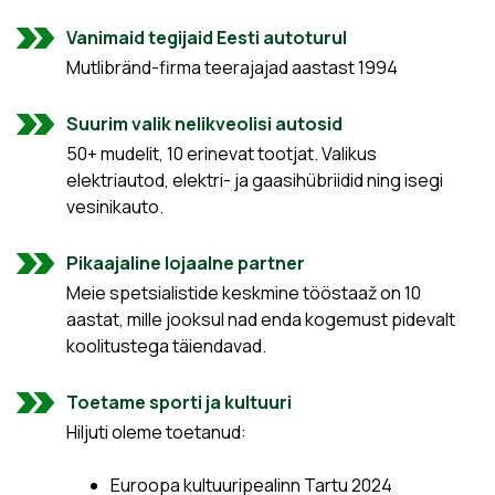
Vanimaid tegijaid Eesti autoturul
Mutlibränd-firma teerajajad aastast 1994
Suurim valik nelikveolisi autosid
50+ mudelit, 10 erinevat tootjat. Valikus
elektriautod, elektri- ja gaasihübriidid ning isegi
vesinikauto.
Pikaajaline lojaalne partner
Meie spetsialistide keskmine tööstaaž on 10
aastat, mille jooksul nad enda kogemust pidevalt
koolitustega täiendavad.
Toetame sporti ja kultuuri
Hiljuti oleme toetanud:
Euroopa kultuuripealinn Tartu 2024