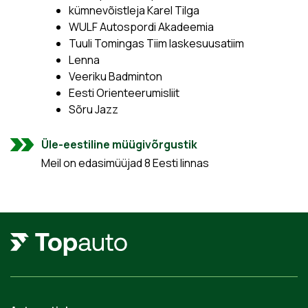
kümnevõistleja Karel Tilga
WULF Autospordi Akadeemia
Tuuli Tomingas Tiim laskesuusatiim
Lenna
Veeriku Badminton
Eesti Orienteerumisliit
Sõru Jazz
Üle-eestiline müügivõrgustik
Meil on edasimüüjad 8 Eesti linnas