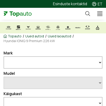
Esinduste kontaktid
ET
/
/
/
Topauto
Uued autod
Uued laoautod
Hyundai IONIQ 9 Premium 226 kW
Mark
Mudel
Käigukast