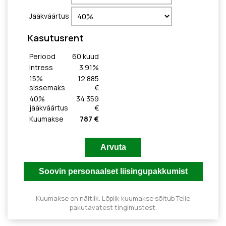
Jääkväärtus
Kasutusrent
Periood
60
kuud
Intress
3.91
%
15
%
12 885
sissemaks
€
40
%
34 359
jääkväärtus
€
Kuumakse
787 €
Kuumakse on näitlik. Lõplik kuumakse sõltub Teile
pakutavatest tingimustest.