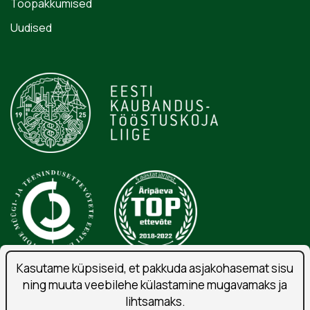
Tööpakkumised
Uudised
Kasutame küpsiseid, et pakkuda asjakohasemat sisu
ning muuta veebilehe külastamine mugavamaks ja
Isikuandmete töötlemise tingimused
lihtsamaks.