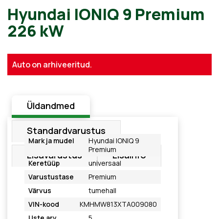
Hyundai IONIQ 9 Premium
226 kW
Auto on arhiveeritud.
Üldandmed
Standardvarustus
Mark ja mudel
Hyundai IONIQ 9
Premium
Lisavarustus
Lisainfo
Keretüüp
universaal
Varustustase
Premium
Värvus
tumehall
VIN-kood
KMHMW813XTA009080
Uste arv
5