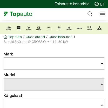
Esinduste kontaktid
ET
/
/
/
Topauto
Uued autod
Uued laoautod
Suzuki S-Cross S-CROSS GL+ * 1.4, 80 kW
Mark
Mudel
Käigukast