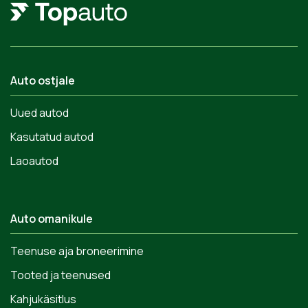
Auto ostjale
Uued autod
Kasutatud autod
Laoautod
Auto omanikule
Teenuse aja broneerimine
Tooted ja teenused
Kahjukäsitlus