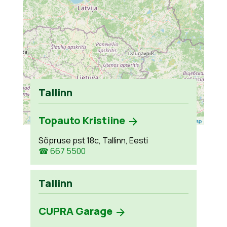
Tallinn
Topauto Kristiine
Leaflet
| ©
OpenStreetMap
Sõpruse pst 18c, Tallinn, Eesti
☎ 667 5500
Tallinn
CUPRA Garage