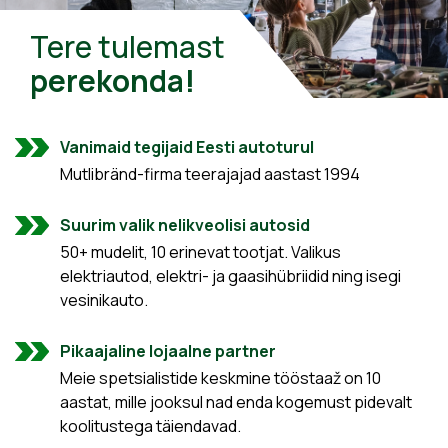
Tere tulemast
perekonda!
Vanimaid tegijaid Eesti autoturul
Mutlibränd-firma teerajajad aastast 1994
Suurim valik nelikveolisi autosid
50+ mudelit, 10 erinevat tootjat. Valikus
elektriautod, elektri- ja gaasihübriidid ning isegi
vesinikauto.
Pikaajaline lojaalne partner
Meie spetsialistide keskmine tööstaaž on 10
aastat, mille jooksul nad enda kogemust pidevalt
koolitustega täiendavad.