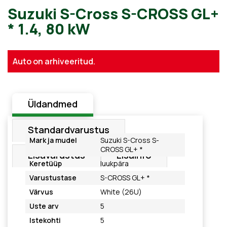
Suzuki S-Cross S-CROSS G
Auto on arhiveeritud.
* 1.4, 80 kW
Üldandmed
Standardvarustus
Mark ja mudel
Suzuki S-Cross S-
CROSS GL+ *
Lisavarustus
Lisainfo
Keretüüp
luukpära
Varustustase
S-CROSS GL+ *
Värvus
White (26U)
Uste arv
5
Istekohti
5