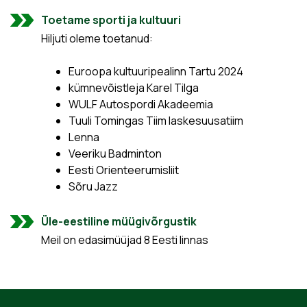
Toetame sporti ja kultuuri
Hiljuti oleme toetanud:
Euroopa kultuuripealinn Tartu 2024
kümnevõistleja Karel Tilga
WULF Autospordi Akadeemia
Tuuli Tomingas Tiim laskesuusatiim
Lenna
Veeriku Badminton
Eesti Orienteerumisliit
Sõru Jazz
Üle-eestiline müügivõrgustik
Meil on edasimüüjad 8 Eesti linnas