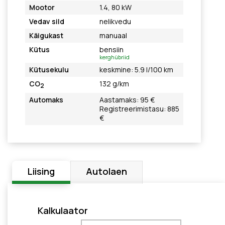
Mootor
1.4, 80 kW
Vedav sild
nelikvedu
Käigukast
manuaal
Kütus
bensiin
kerghübriid
Kütusekulu
keskmine: 5.9 l/100 km
CO
132 g/km
2
Automaks
Aastamaks: 95 €
Registreerimistasu: 885
€
Liising
Autolaen
Kalkulaator