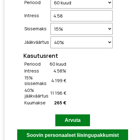
Periood
Intress
Sissemaks
Jääkväärtus
Kasutusrent
Periood
60
kuud
Intress
4.58
%
15
%
4 199 €
sissemaks
40
%
11 196 €
jääkväärtus
Kuumakse
265 €