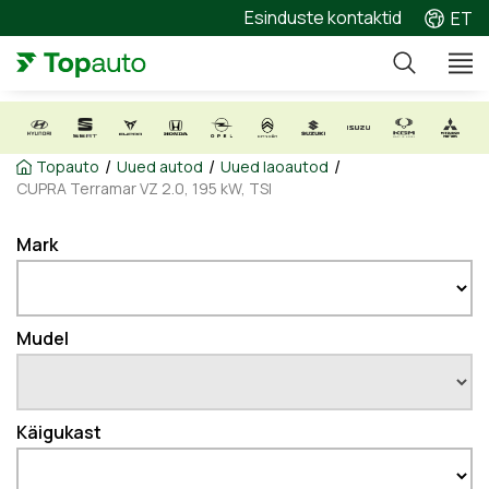
Esinduste kontaktid
ET
/
/
/
Topauto
Uued autod
Uued laoautod
CUPRA Terramar VZ 2.0, 195 kW, TSI
Mark
Mudel
Käigukast