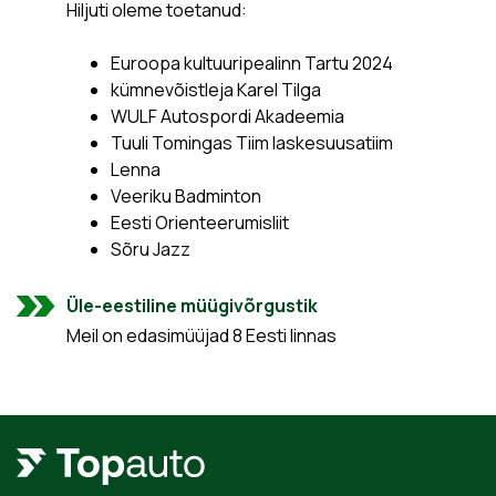
Hiljuti oleme toetanud:
Euroopa kultuuripealinn Tartu 2024
kümnevõistleja Karel Tilga
WULF Autospordi Akadeemia
Tuuli Tomingas Tiim laskesuusatiim
Lenna
Veeriku Badminton
Eesti Orienteerumisliit
Sõru Jazz
Üle-eestiline müügivõrgustik
Meil on edasimüüjad 8 Eesti linnas