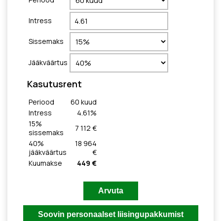
Intress
Sissemaks
Jääkväärtus
Kasutusrent
Periood
60
kuud
Intress
4.61
%
15
%
7 112 €
sissemaks
40
%
18 964
jääkväärtus
€
Kuumakse
449 €