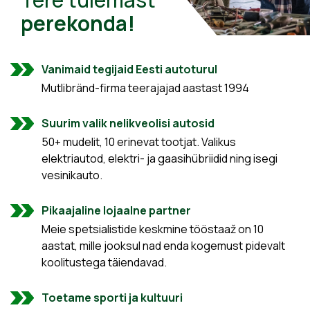
perekonda!
Vanimaid tegijaid Eesti autoturul
Mutlibränd-firma teerajajad aastast 1994
Suurim valik nelikveolisi autosid
50+ mudelit, 10 erinevat tootjat. Valikus
elektriautod, elektri- ja gaasihübriidid ning isegi
vesinikauto.
Pikaajaline lojaalne partner
Meie spetsialistide keskmine tööstaaž on 10
aastat, mille jooksul nad enda kogemust pidevalt
koolitustega täiendavad.
Toetame sporti ja kultuuri