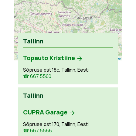
Tallinn
Topauto Kristiine
Leaflet
| ©
OpenStreetMap
Sõpruse pst 18c, Tallinn, Eesti
☎ 667 5500
Tallinn
CUPRA Garage
Sõpruse pst 170, Tallinn, Eesti
☎ 667 5566