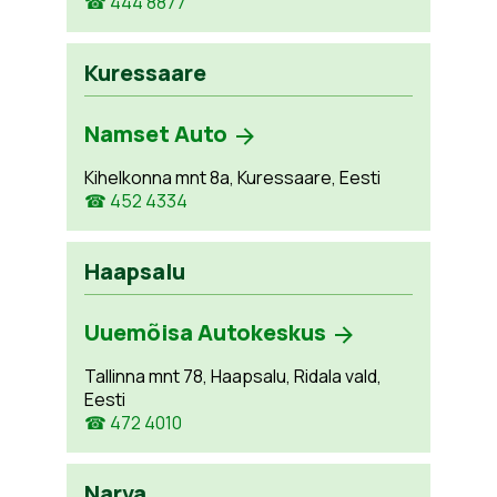
☎ 444 8877
Kuressaare
Namset Auto
Kihelkonna mnt 8a, Kuressaare, Eesti
☎ 452 4334
Haapsalu
Uuemõisa Autokeskus
Tallinna mnt 78, Haapsalu, Ridala vald,
Eesti
☎ 472 4010
Narva