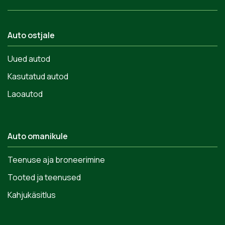
Auto ostjale
Uued autod
Kasutatud autod
Laoautod
Auto omanikule
Teenuse aja broneerimine
Tooted ja teenused
Kahjukäsitlus