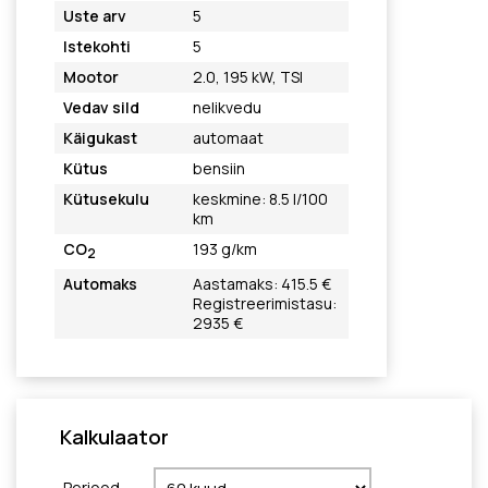
Uste arv
5
Istekohti
5
Mootor
2.0, 195 kW, TSI
Vedav sild
nelikvedu
Käigukast
automaat
Kütus
bensiin
Kütusekulu
keskmine: 8.5 l/100
km
CO
193 g/km
2
Automaks
Aastamaks: 415.5 €
Registreerimistasu:
2935 €
Kalkulaator
Periood