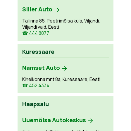
Siller Auto
Tallinna 86, Peetrimõisa küla, Viljandi,
Viljandi vald, Eesti
☎ 444 8877
Kuressaare
Namset Auto
Kihelkonna mnt 8a, Kuressaare, Eesti
☎ 452 4334
Haapsalu
Uuemõisa Autokeskus