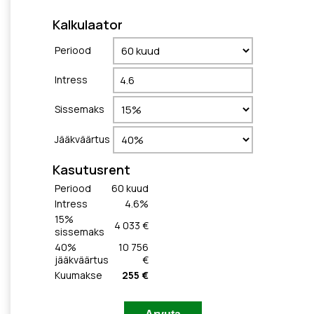
Kalkulaator
Periood
Intress
Sissemaks
Jääkväärtus
Kasutusrent
Periood
60
kuud
Intress
4.6
%
15
%
4 033 €
sissemaks
40
%
10 756
jääkväärtus
€
Kuumakse
255 €