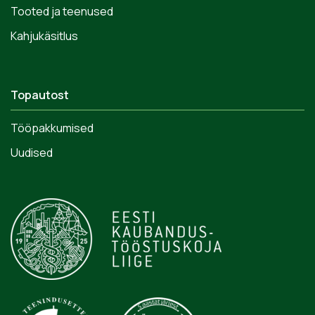
Tooted ja teenused
Kahjukäsitlus
Topautost
Tööpakkumised
Uudised