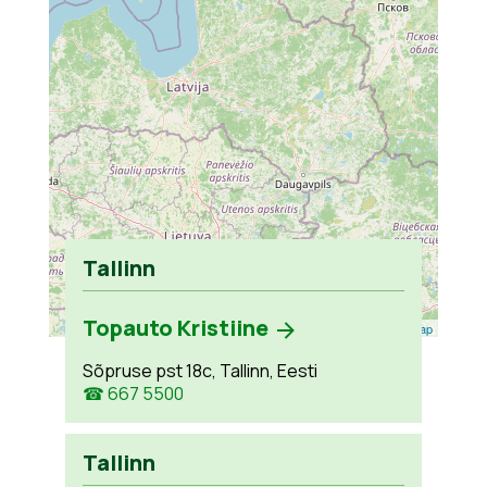
Tallinn
Topauto Kristiine
Leaflet
| ©
OpenStreetMap
Sõpruse pst 18c, Tallinn, Eesti
☎ 667 5500
Tallinn