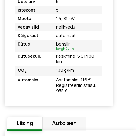
Uste arv
5
Istekohti
5
Mootor
1.4, 81 kW
Vedav sild
nelikvedu
Käigukast
automaat
Kütus
bensiin
kerghübriid
Kütusekulu
keskmine: 5.9 l/100
km
CO
139 g/km
2
Automaks
Aastamaks: 116 €
Registreerimistasu:
955 €
Liising
Autolaen