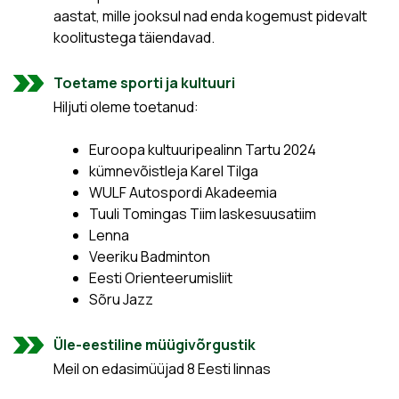
aastat, mille jooksul nad enda kogemust pidevalt
koolitustega täiendavad.
Toetame sporti ja kultuuri
Hiljuti oleme toetanud:
Euroopa kultuuripealinn Tartu 2024
kümnevõistleja Karel Tilga
WULF Autospordi Akadeemia
Tuuli Tomingas Tiim laskesuusatiim
Lenna
Veeriku Badminton
Eesti Orienteerumisliit
Sõru Jazz
Üle-eestiline müügivõrgustik
Meil on edasimüüjad 8 Eesti linnas