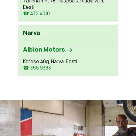
Tallinna mnt 78, Haapsalu, Ridala vald,
Eesti
☎ 472 4010
Narva
Albion Motors
Kerese 40g, Narva, Eesti
☎ 356 9333