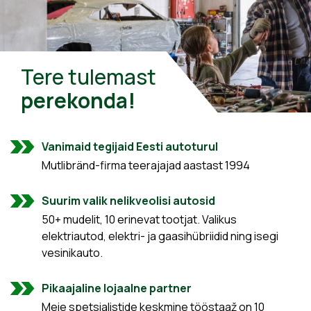
Tere tulemast
perekonda!
Vanimaid tegijaid Eesti autoturul
Mutlibränd-firma teerajajad aastast 1994
Suurim valik nelikveolisi autosid
50+ mudelit, 10 erinevat tootjat. Valikus
elektriautod, elektri- ja gaasihübriidid ning isegi
vesinikauto.
Pikaajaline lojaalne partner
Meie spetsialistide keskmine tööstaaž on 10