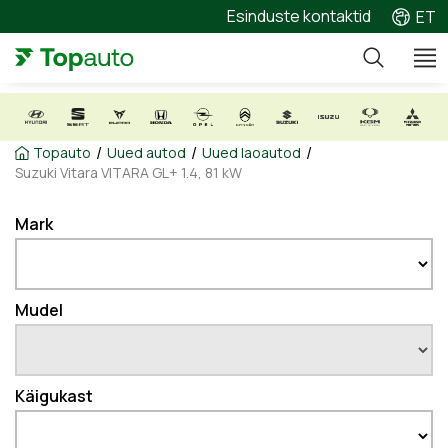
Esinduste kontaktid
ET
/
/
/
Topauto
Uued autod
Uued laoautod
Suzuki Vitara VITARA GL+ 1.4, 81 kW
Mark
Mudel
Käigukast