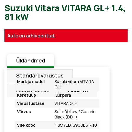
Suzuki Vitara VITARA GL+ 1.
Auto on arhiveeritud.
81 kW
Üldandmed
Standardvarustus
Mark ja mudel
Suzuki Vitara VITARA
GL+
Lisavarustus
Lisainfo
Keretüüp
luukpära
Varustustase
VITARA GL+
Värvus
Solar Yellow / Cosmic
Black (DBH)
VIN-kood
TSMYED1S900E61410