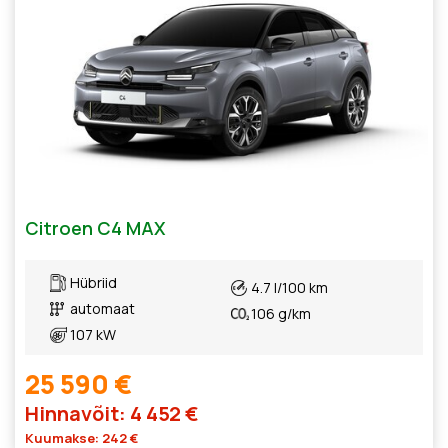
Citroen C4 MAX
Hübriid
4.7 l/100 km
automaat
106 g/km
107 kW
25 590 €
Hinnavõit: 4 452 €
Kuumakse: 242 €