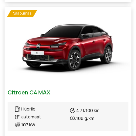
Saabumas
Citroen C4 MAX
Hübriid
4.7 l/100 km
automaat
106 g/km
107 kW