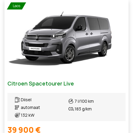
Laos
Citroen Spacetourer Live
Diisel
7 l/100 km
automaat
183 g/km
132 kW
39 900 €