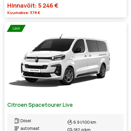
Hinnavõit: 5 246 €
Kuumakse: 378 €
Laos
Citroen Spacetourer Live
Diisel
6.9 l/100 km
automaat
182 g/km