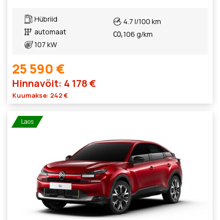
Hübriid
4.7 l/100 km
automaat
106 g/km
107 kW
25 590 €
Hinnavõit: 4 178 €
Kuumakse: 242 €
Laos