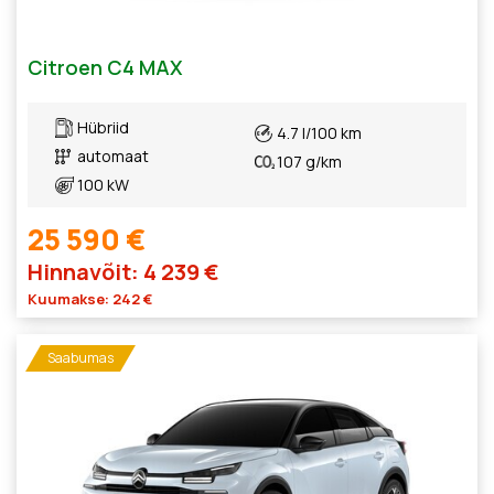
Citroen C4 MAX
Hübriid
4.7 l/100 km
automaat
107 g/km
100 kW
25 590 €
Hinnavõit: 4 239 €
Kuumakse: 242 €
Saabumas