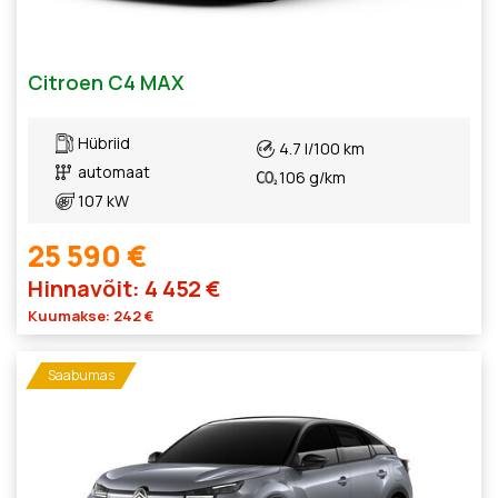
Citroen C4 MAX
Hübriid
4.7 l/100 km
automaat
106 g/km
107 kW
25 590 €
Hinnavõit: 4 452 €
Kuumakse: 242 €
Saabumas