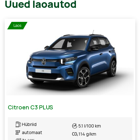
Uued laoautod
Laos
Citroen C3 PLUS
Hübriid
5.1 l/100 km
automaat
114 g/km