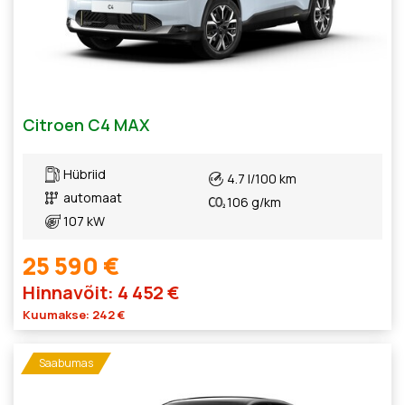
Citroen C4 MAX
Hübriid
4.7 l/100 km
automaat
106 g/km
107 kW
25 590 €
Hinnavõit: 4 452 €
Kuumakse: 242 €
Saabumas