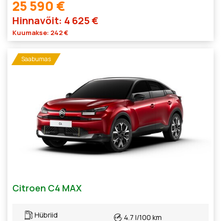
25 590 €
Hinnavõit: 4 625 €
Kuumakse: 242 €
Saabumas
Citroen C4 MAX
Hübriid
4.7 l/100 km