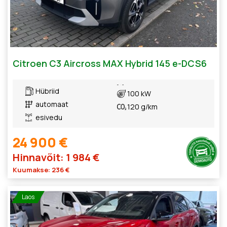
Citroen C3 Aircross MAX Hybrid 145 e-DCS6
Hübriid
100 kW
automaat
120 g/km
esivedu
24 900 €
Hinnavõit: 1 984 €
Kuumakse: 236 €
Laos