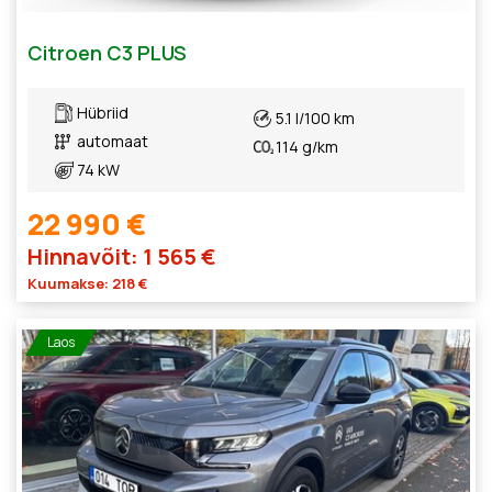
Citroen C3 PLUS
Hübriid
5.1 l/100 km
automaat
114 g/km
74 kW
22 990 €
Hinnavõit: 1 565 €
Kuumakse: 218 €
Laos