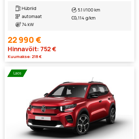
Hübriid
5.1 l/100 km
automaat
114 g/km
74 kW
22 990 €
Hinnavõit: 752 €
Kuumakse: 218 €
Laos