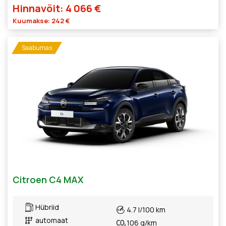
Hinnavõit: 4 066 €
Kuumakse: 242 €
Saabumas
Citroen C4 MAX
Hübriid
4.7 l/100 km
automaat
106 g/km