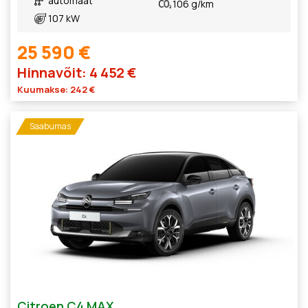
automaat
106 g/km
107 kW
25 590 €
Hinnavõit: 4 452 €
Kuumakse: 242 €
Saabumas
Citroen C4 MAX