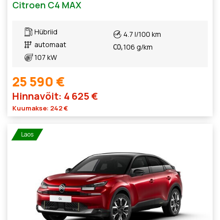
Citroen C4 MAX
Hübriid
4.7 l/100 km
automaat
106 g/km
107 kW
25 590 €
Hinnavõit: 4 625 €
Kuumakse: 242 €
Laos