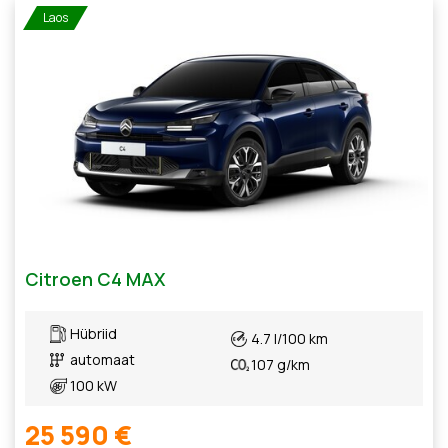
Laos
Citroen C4 MAX
Hübriid
4.7 l/100 km
automaat
107 g/km
100 kW
25 590 €