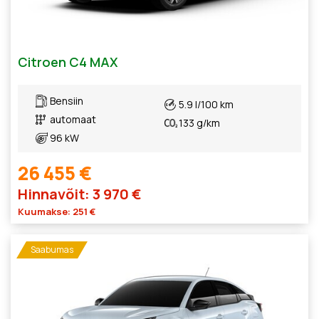
Citroen C4 MAX
Bensiin
5.9 l/100 km
automaat
133 g/km
96 kW
26 455 €
Hinnavõit: 3 970 €
Kuumakse: 251 €
Saabumas