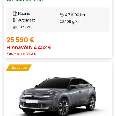
Hübriid
4.7 l/100 km
automaat
106 g/km
107 kW
25 590 €
Hinnavõit: 4 452 €
Kuumakse: 242 €
Saabumas