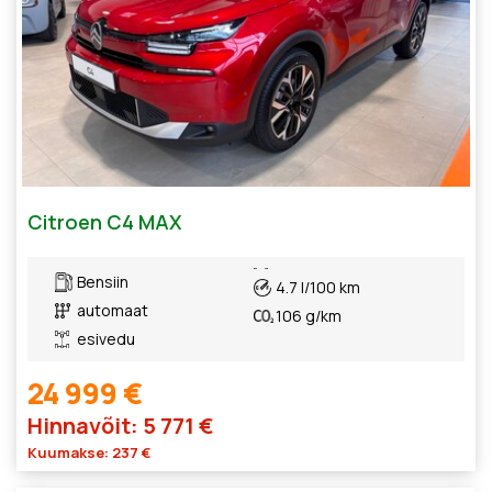
Citroen C4 MAX
Bensiin
4.7 l/100 km
automaat
106 g/km
esivedu
24 999 €
Hinnavõit: 5 771 €
Kuumakse: 237 €