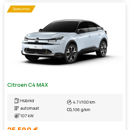
Saabumas
Citroen C4 MAX
Hübriid
4.7 l/100 km
automaat
106 g/km
107 kW
25 590 €