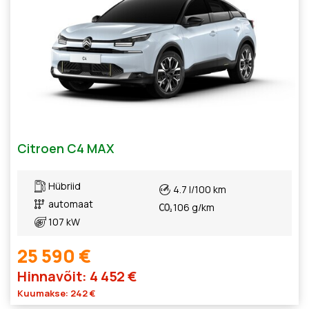
Citroen C4 MAX
Hübriid
4.7 l/100 km
automaat
106 g/km
107 kW
25 590 €
Hinnavõit: 4 452 €
Kuumakse: 242 €