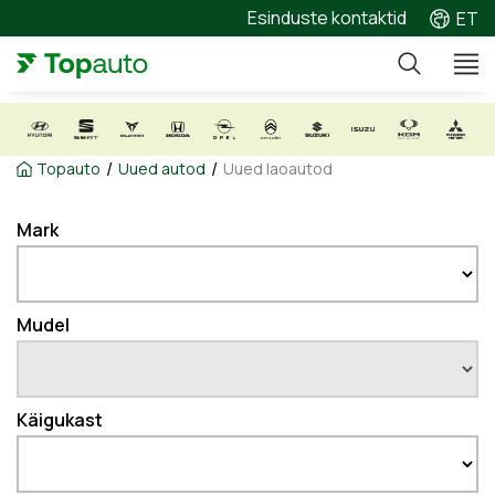
Esinduste kontaktid
ET
/
/
Topauto
Uued autod
Uued laoautod
Mark
Mudel
Käigukast