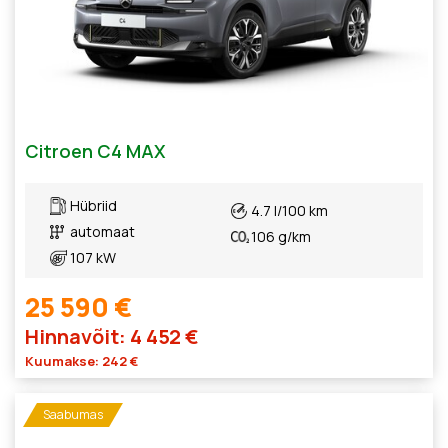
Citroen C4 MAX
Hübriid
4.7 l/100 km
automaat
106 g/km
107 kW
25 590 €
Hinnavõit: 4 452 €
Kuumakse: 242 €
Saabumas