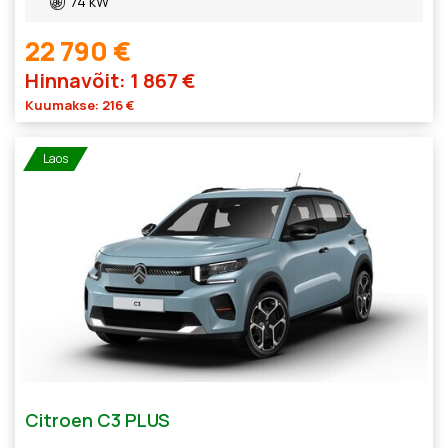
74 kW
22 790 €
Hinnavõit: 1 867 €
Kuumakse: 216 €
Laos
Citroen C3 PLUS