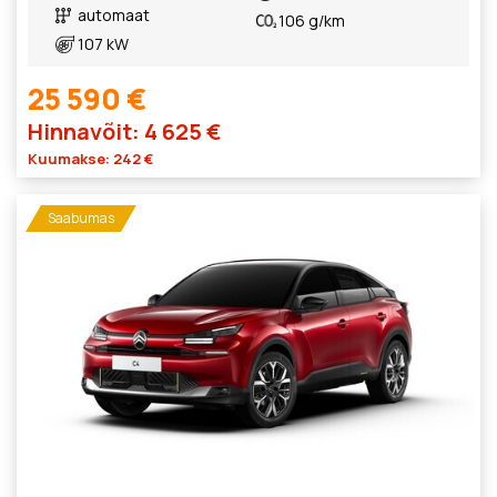
automaat
106 g/km
107 kW
25 590 €
Hinnavõit: 4 625 €
Kuumakse: 242 €
Saabumas