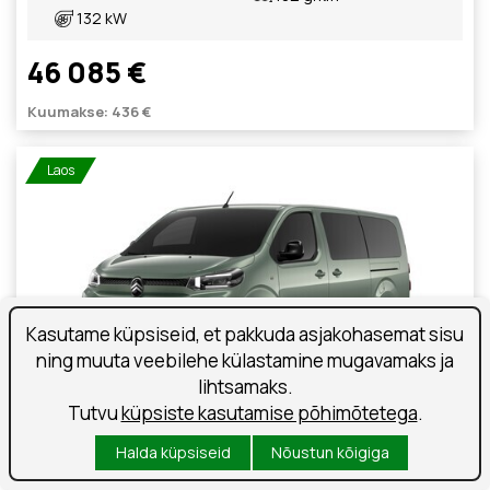
132 kW
46 085 €
Kuumakse: 436 €
Laos
Kasutame küpsiseid, et pakkuda asjakohasemat sisu
ning muuta veebilehe külastamine mugavamaks ja
lihtsamaks.
Tutvu
küpsiste kasutamise põhimõtetega
.
Halda küpsiseid
Nõustun kõigiga
Citroen Spacetourer Business