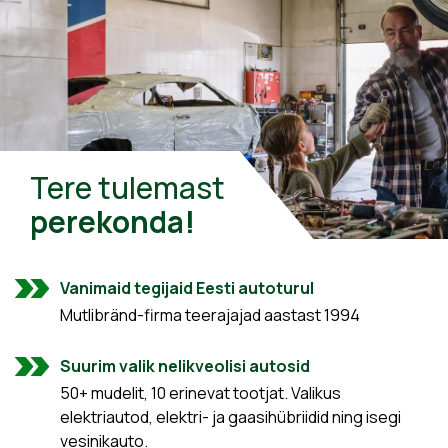
Tere tulemast
perekonda!
Vanimaid tegijaid Eesti autoturul
Mutlibränd-firma teerajajad aastast 1994
Suurim valik nelikveolisi autosid
50+ mudelit, 10 erinevat tootjat. Valikus
elektriautod, elektri- ja gaasihübriidid ning isegi
vesinikauto.