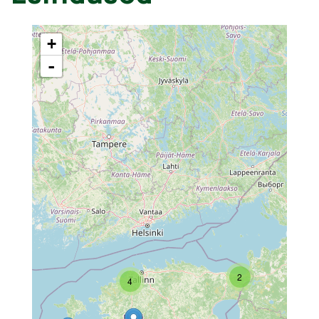
+
-
2
4