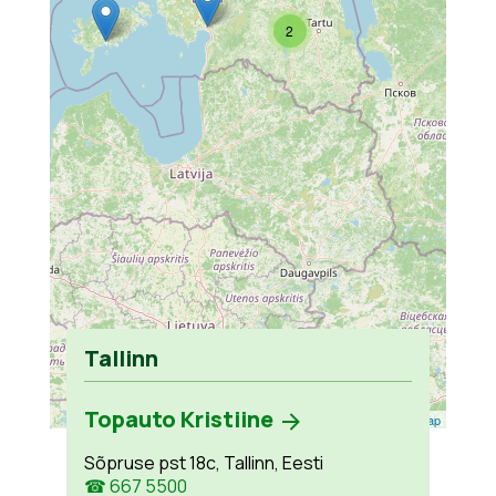
2
Tallinn
Topauto Kristiine
Leaflet
| ©
OpenStreetMap
Sõpruse pst 18c, Tallinn, Eesti
☎ 667 5500