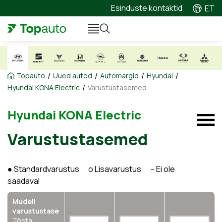
Esinduste kontaktid
ET
/
/
/
/
Topauto
Uued autod
Automargid
Hyundai
/
Hyundai KONA Electric
Varustustasemed
Hyundai KONA Electric
Varustustasemed
● Standardvarustus o Lisavarustus – Ei ole
saadaval
Mudeli
varustustase
Tõsta