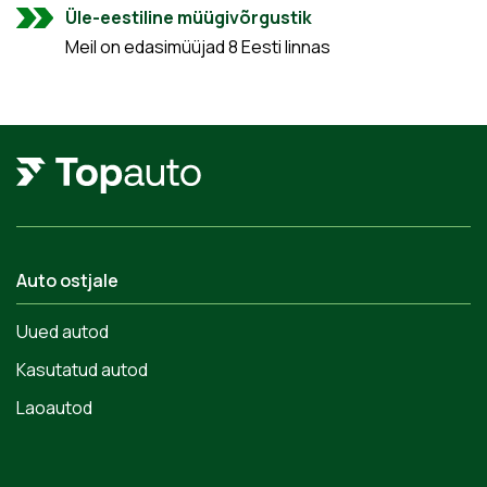
Üle-eestiline müügivõrgustik
Meil on edasimüüjad 8 Eesti linnas
Auto ostjale
Uued autod
Kasutatud autod
Laoautod