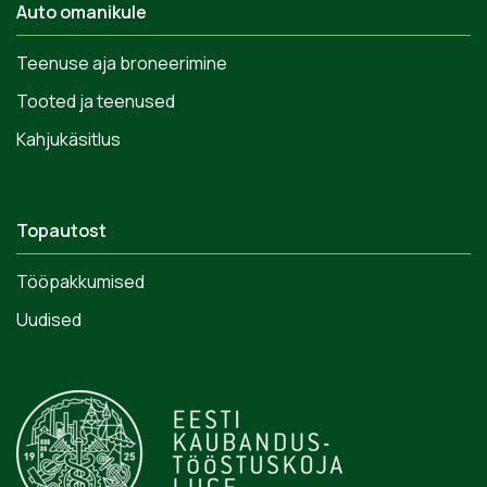
Auto omanikule
Teenuse aja broneerimine
Tooted ja teenused
Kahjukäsitlus
Topautost
Tööpakkumised
Uudised