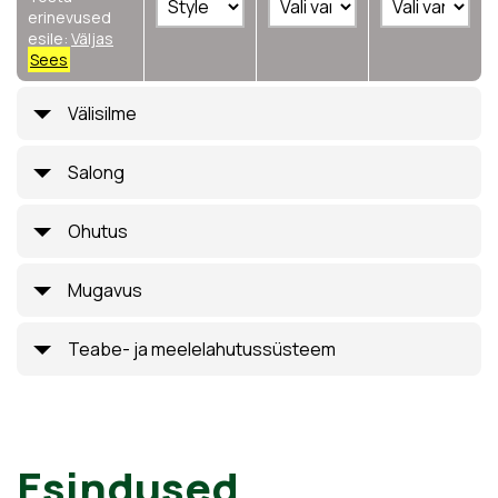
erinevused
esile:
Väljas
Sees
Välisilme
Salong
Ohutus
Mugavus
Teabe- ja meelelahutussüsteem
Esindused