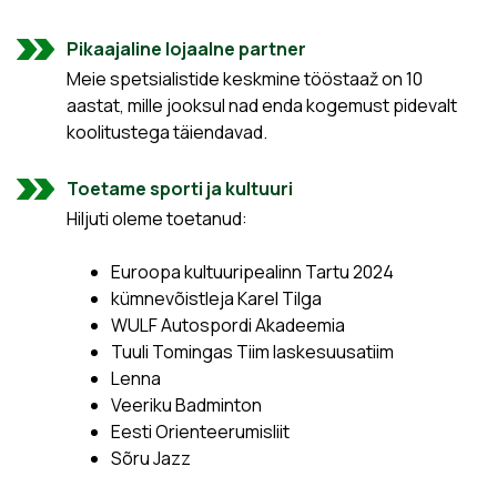
Pikaajaline lojaalne partner
Meie spetsialistide keskmine tööstaaž on 10
aastat, mille jooksul nad enda kogemust pidevalt
koolitustega täiendavad.
Toetame sporti ja kultuuri
Hiljuti oleme toetanud:
Euroopa kultuuripealinn Tartu 2024
kümnevõistleja Karel Tilga
WULF Autospordi Akadeemia
Tuuli Tomingas Tiim laskesuusatiim
Lenna
Veeriku Badminton
Eesti Orienteerumisliit
Sõru Jazz