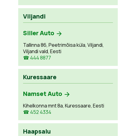
Viljandi
Siller Auto
Tallinna 86, Peetrimõisa küla, Viljandi,
Viljandi vald, Eesti
☎ 444 8877
Kuressaare
Namset Auto
Kihelkonna mnt 8a, Kuressaare, Eesti
☎ 452 4334
Haapsalu