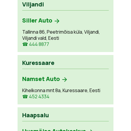
Viljandi
Siller Auto
Tallinna 86, Peetrimõisa küla, Viljandi,
Viljandi vald, Eesti
☎ 444 8877
Kuressaare
Namset Auto
Kihelkonna mnt 8a, Kuressaare, Eesti
☎ 452 4334
Haapsalu