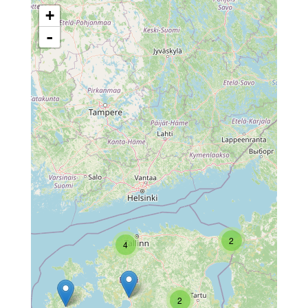
+
-
2
4
2