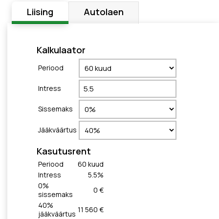
Liising
Autolaen
Kalkulaator
Periood
Intress
Sissemaks
Jääkväärtus
Kasutusrent
Periood
60
kuud
Intress
5.5
%
0
%
0 €
sissemaks
40
%
11 560 €
jääkväärtus