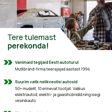
Tere tulemast
perekonda!
Vanimaid tegijaid Eesti autoturul
Mutlibränd-firma teerajajad aastast 1994
Suurim valik nelikveolisi autosid
50+ mudelit, 10 erinevat tootjat. Valikus
elektriautod, elektri- ja gaasihübriidid ning isegi
vesinikauto.