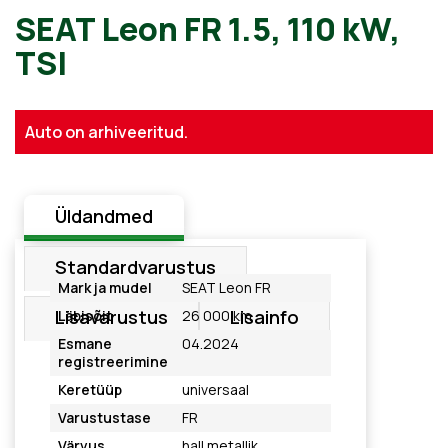
SEAT Leon FR 1.5, 110 kW,
TSI
Auto on arhiveeritud.
Üldandmed
Standardvarustus
Mark ja mudel
SEAT Leon FR
Lisavarustus
Lisainfo
Läbisõit
26 000 km
Esmane
04.2024
registreerimine
Keretüüp
universaal
Varustustase
FR
Värvus
hall metallik