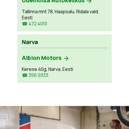
Uuemõisa Autokeskus
Tallinna mnt 78, Haapsalu, Ridala vald,
Eesti
☎ 472 4010
Narva
Albion Motors
Kerese 40g, Narva, Eesti
☎ 356 9333