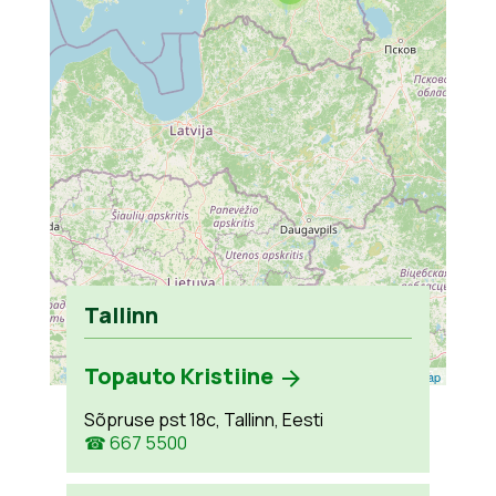
Tallinn
Topauto Kristiine
Leaflet
| ©
OpenStreetMap
Sõpruse pst 18c, Tallinn, Eesti
☎ 667 5500