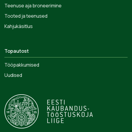
Teenuse aja broneerimine
Tooted ja teenused
Kahjukäsitlus
Topautost
Tööpakkumised
Uudised