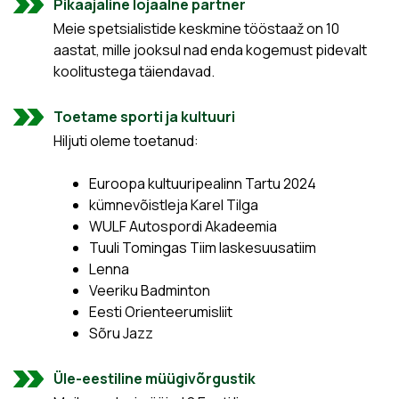
Pikaajaline lojaalne partner
Meie spetsialistide keskmine tööstaaž on 10
aastat, mille jooksul nad enda kogemust pidevalt
koolitustega täiendavad.
Toetame sporti ja kultuuri
Hiljuti oleme toetanud:
Euroopa kultuuripealinn Tartu 2024
kümnevõistleja Karel Tilga
WULF Autospordi Akadeemia
Tuuli Tomingas Tiim laskesuusatiim
Lenna
Veeriku Badminton
Eesti Orienteerumisliit
Sõru Jazz
Üle-eestiline müügivõrgustik