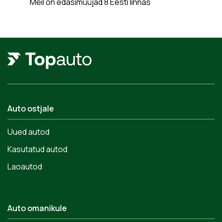
Meil on edasimüüjad 8 Eesti linnas
Auto ostjale
Uued autod
Kasutatud autod
Laoautod
Auto omanikule