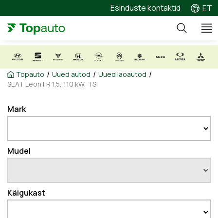
Esinduste kontaktid
ET
/
/
/
Topauto
Uued autod
Uued laoautod
SEAT Leon FR 1.5, 110 kW, TSI
Mark
Mudel
Käigukast