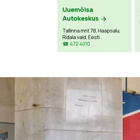
Uuemõisa
Autokeskus
Tallinna mnt 78, Haapsalu,
Ridala vald, Eesti
☎ 472 4010