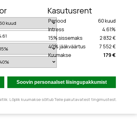
or
Kasutusrent
Periood
60
kuud
Intress
4.61
%
15
% sissemaks
2 832 €
40
% jääkväärtus
7 552 €
Kuumakse
179 €
tlik. Lõplik kuumakse sõltub Teile pakutavatest tingimustest.