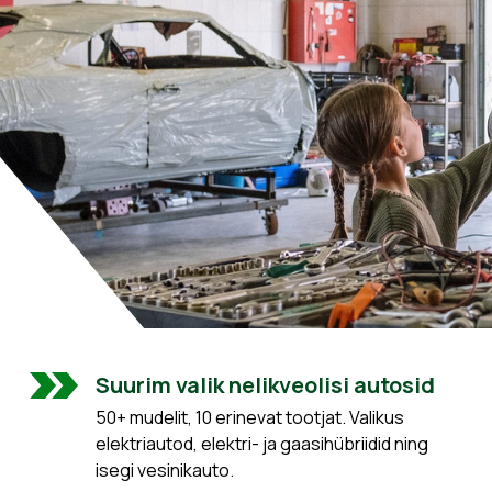
Suurim valik nelikveolisi autosid
50+ mudelit, 10 erinevat tootjat. Valikus
elektriautod, elektri- ja gaasihübriidid ning
isegi vesinikauto.