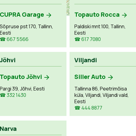
CUPRA Garage
Topauto Rocca
Sõpruse pst 170, Tallinn,
Paldiski mnt 100, Tallinn,
Eesti
Eesti
☎ 667 5566
☎ 617 7080
Jõhvi
Viljandi
Topauto Jõhvi
Siller Auto
Pargi 39, Jõhvi, Eesti
Tallinna 86, Peetrimõisa
☎ 332 1430
küla, Viljandi, Viljandi vald,
Eesti
☎ 444 8877
Narva