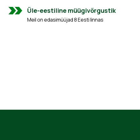
Üle-eestiline müügivõrgustik
Meil on edasimüüjad 8 Eesti linnas