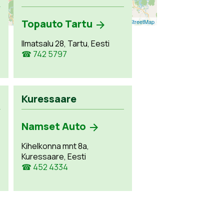
Topauto Tartu
Leaflet
| ©
OpenStreetMap
Ilmatsalu 28, Tartu, Eesti
☎ 742 5797
Kuressaare
Namset Auto
Kihelkonna mnt 8a,
Kuressaare, Eesti
☎ 452 4334