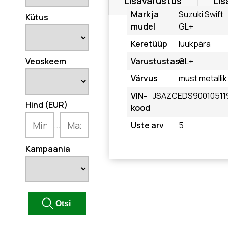
Lisavarustus
Lis
Mark ja
Suzuki Swift
Kütus
mudel
GL+
Keretüüp
luukpära
Veoskeem
Varustustase
GL+
Värvus
must metallik
VIN-
JSAZCEDS90010511
Hind (EUR)
kood
...
Uste arv
5
Kampaania