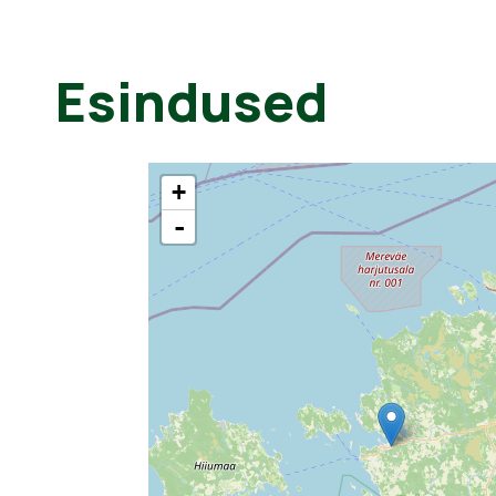
Esindused
+
-