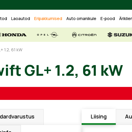
utod
Laoautod
Eripakkumised
Auto omanikule
E-pood
Äriklie
+ 1.2, 61 kW
ift GL+ 1.2, 61 kW
dardvarustus
Liising
Au