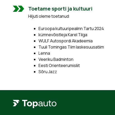
Toetame sporti ja kultuuri
Hiljuti oleme toetanud:
Euroopa kultuuripealinn Tartu 2024
kümnevõistleja Karel Tilga
WULF Autospordi Akadeemia
Tuuli Tomingas Tiim laskesuusatiim
Lenna
Veeriku Badminton
Eesti Orienteerumisliit
Sõru Jazz