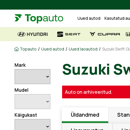
Uued autod
Kasutatud a
/
/
/
Topauto
Uued autod
Uued laoautod
Suzuki Swift GL
Suzuki Sw
Mark
Mudel
Auto on arhiveeritud.
Üldandmed
Stan
Käigukast