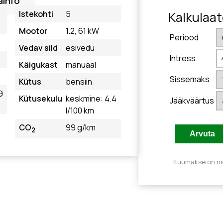
ainfo
Istekohti
5
Kalkulaat
Mootor
1.2, 61 kW
Periood
Vedav sild
esivedu
Intress
Käigukast
manuaal
Sissemaks
Kütus
bensiin
9
Kütusekulu
keskmine: 4.4
Jääkväärtus
l/100 km
CO
99 g/km
2
Kuumakse on näi