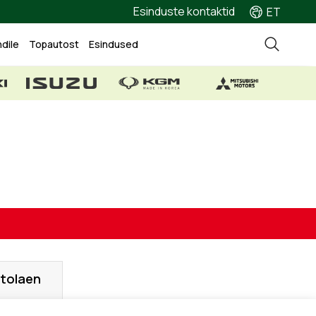
Esinduste kontaktid
ET
ndile
Topautost
Esindused
tolaen