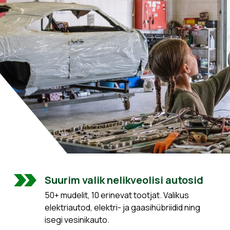
Suurim valik nelikveolisi autosid
50+ mudelit, 10 erinevat tootjat. Valikus
elektriautod, elektri- ja gaasihübriidid ning
isegi vesinikauto.