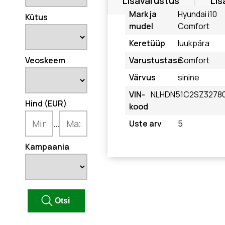
Lisavarustus
Lis
Mark ja
Hyundai i10
Kütus
mudel
Comfort
Keretüüp
luukpära
Veoskeem
Varustustase
Comfort
Värvus
sinine
VIN-
NLHDN51C2SZ3278
Hind (EUR)
kood
...
Uste arv
5
Kampaania