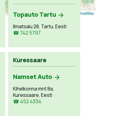
Topauto Tartu
Leaflet
| ©
OpenStreetMap
Ilmatsalu 28, Tartu, Eesti
☎ 742 5797
Kuressaare
Namset Auto
Kihelkonna mnt 8a,
Kuressaare, Eesti
☎ 452 4334