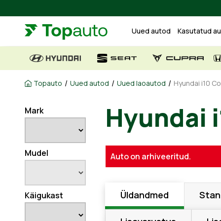
Uued autod
Kasutatud a
/
/
/
Topauto
Uued autod
Uued laoautod
Hyundai i10 Co
Hyundai i
Mark
Mudel
Auto on arhiveeritud.
Üldandmed
Stan
Käigukast