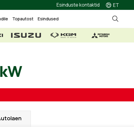
Esinduste kontaktid
ET
ndile
Topautost
Esindused
 kW
Autolaen