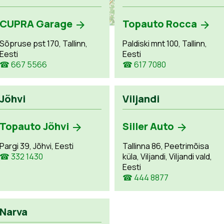
CUPRA Garage
Topauto Rocca
Sõpruse pst 170, Tallinn,
Paldiski mnt 100, Tallinn,
Eesti
Eesti
☎ 667 5566
☎ 617 7080
Jõhvi
Viljandi
Topauto Jõhvi
Siller Auto
Pargi 39, Jõhvi, Eesti
Tallinna 86, Peetrimõisa
☎ 332 1430
küla, Viljandi, Viljandi vald,
Eesti
☎ 444 8877
Narva