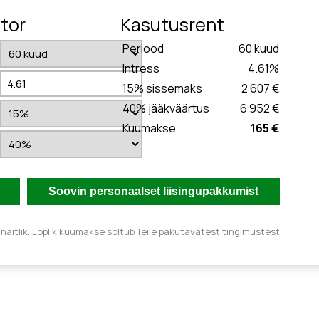
tor
Kasutusrent
Periood
60
kuud
Intress
4.61
%
15
% sissemaks
2 607 €
40
% jääkväärtus
6 952 €
Kuumakse
165 €
äitlik. Lõplik kuumakse sõltub Teile pakutavatest tingimustest.