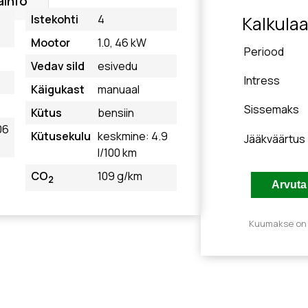
ainfo
Istekohti
4
Kalkulaa
Mootor
1.0, 46 kW
Periood
Vedav sild
esivedu
Intress
Käigukast
manuaal
Sissemaks
Kütus
bensiin
06
Kütusekulu
keskmine: 4.9
Jääkväärtus
l/100 km
CO
109 g/km
2
Kuumakse on n