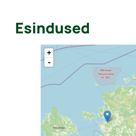
Esindused
+
-