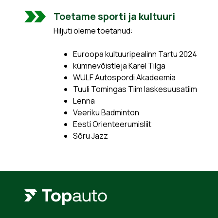
Toetame sporti ja kultuuri
Hiljuti oleme toetanud:
Euroopa kultuuripealinn Tartu 2024
kümnevõistleja Karel Tilga
WULF Autospordi Akadeemia
Tuuli Tomingas Tiim laskesuusatiim
Lenna
Veeriku Badminton
Eesti Orienteerumisliit
Sõru Jazz