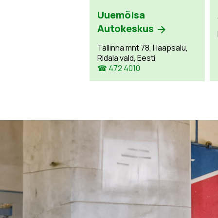
Uuemõisa
Autokeskus
Tallinna mnt 78, Haapsalu,
Ridala vald, Eesti
☎ 472 4010