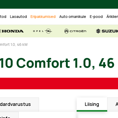
utod
Laoautod
Eripakkumised
Auto omanikule
E-pood
Äriklie
mfort 1.0, 46 kW
10 Comfort 1.0, 46
dardvarustus
Liising