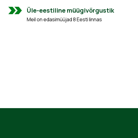
Üle-eestiline müügivõrgustik
Meil on edasimüüjad 8 Eesti linnas