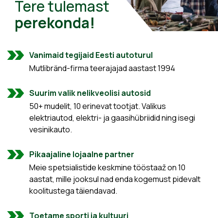
Tere tulemast
perekonda!
Vanimaid tegijaid Eesti autoturul
Mutlibränd-firma teerajajad aastast 1994
Suurim valik nelikveolisi autosid
50+ mudelit, 10 erinevat tootjat. Valikus
elektriautod, elektri- ja gaasihübriidid ning isegi
vesinikauto.
Pikaajaline lojaalne partner
Meie spetsialistide keskmine tööstaaž on 10
aastat, mille jooksul nad enda kogemust pidevalt
koolitustega täiendavad.
Toetame sporti ja kultuuri