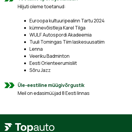
Hiljuti oleme toetanud:
Euroopa kultuuripealinn Tartu 2024
kümnevõistleja Karel Tilga
WULF Autospordi Akadeemia
Tuuli Tomingas Tiim laskesuusatiim
Lenna
Veeriku Badminton
Eesti Orienteerumisliit
Sõru Jazz
Üle-eestiline müügivõrgustik
Meil on edasimüüjad 8 Eesti linnas