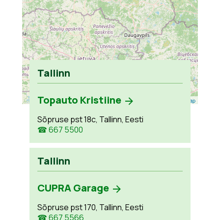
Tallinn
Topauto Kristiine
Leaflet
| ©
OpenStreetMap
Sõpruse pst 18c, Tallinn, Eesti
☎ 667 5500
Tallinn
CUPRA Garage
Sõpruse pst 170, Tallinn, Eesti
☎ 667 5566