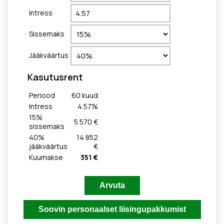
Intress
Sissemaks
Jääkväärtus
Kasutusrent
Periood
60
kuud
Intress
4.57
%
15
%
5 570 €
sissemaks
40
%
14 852
jääkväärtus
€
Kuumakse
351 €