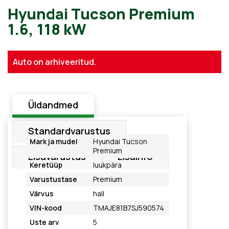
Hyundai Tucson Premium
Auto on arhiveeritud.
1.6, 118 kW
Üldandmed
Standardvarustus
Mark ja mudel
Hyundai Tucson
Premium
Lisavarustus
Lisainfo
Keretüüp
luukpära
Varustustase
Premium
Värvus
hall
VIN-kood
TMAJE81B7SJ590574
Uste arv
5