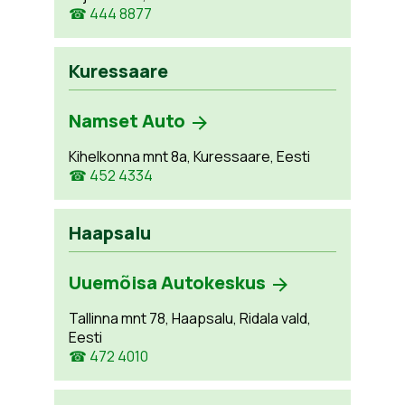
☎ 444 8877
Kuressaare
Namset Auto
Kihelkonna mnt 8a, Kuressaare, Eesti
☎ 452 4334
Haapsalu
Uuemõisa Autokeskus
Tallinna mnt 78, Haapsalu, Ridala vald,
Eesti
☎ 472 4010