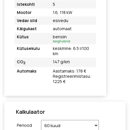
Istekohti
5
Mootor
1.6, 118 kW
Vedav sild
esivedu
Käigukast
automaat
Kütus
bensiin
kerghübriid
Kütusekulu
keskmine: 6.5 l/100
km
CO
147 g/km
2
Automaks
Aastamaks: 178 €
Registreerimistasu:
1225 €
Kalkulaator
Periood