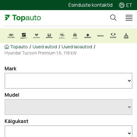
Esinduste kontaktid
ET
/
/
/
Topauto
Uued autod
Uued laoautod
Hyundai Tucson Premium 1.6, 118 kW
Mark
Mudel
Käigukast