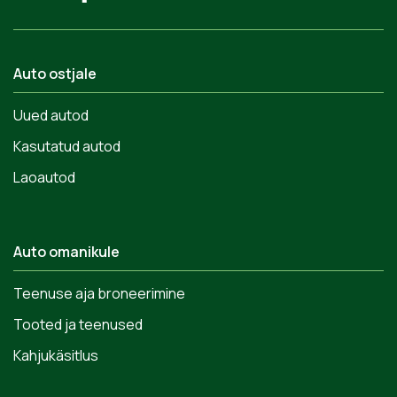
Auto ostjale
Uued autod
Kasutatud autod
Laoautod
Auto omanikule
Teenuse aja broneerimine
Tooted ja teenused
Kahjukäsitlus