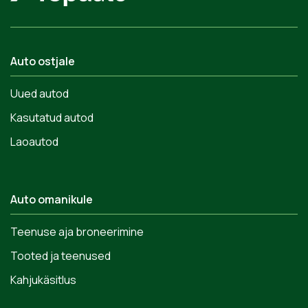
Auto ostjale
Uued autod
Kasutatud autod
Laoautod
Auto omanikule
Teenuse aja broneerimine
Tooted ja teenused
Kahjukäsitlus