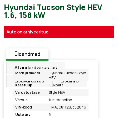
Hyundai Tucson Style HEV
Auto on arhiveeritud.
1.6, 158 kW
Üldandmed
Standardvarustus
Mark ja mudel
Hyundai Tucson Style
HEV
Lisavarustus
Lisainfo
Keretüüp
luukpära
Varustustase
Style HEV
Värvus
tumeroheline
VIN-kood
TMAJC8112SJ352046
Uste arv
5