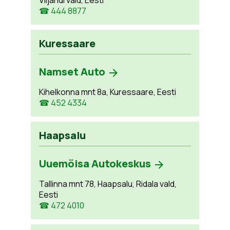
Viljandi vald, Eesti
☎ 444 8877
Kuressaare
Namset Auto
Kihelkonna mnt 8a, Kuressaare, Eesti
☎ 452 4334
Haapsalu
Uuemõisa Autokeskus
Tallinna mnt 78, Haapsalu, Ridala vald,
Eesti
☎ 472 4010