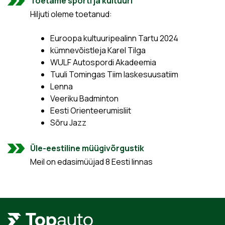
Toetame sporti ja kultuuri
Hiljuti oleme toetanud:
Euroopa kultuuripealinn Tartu 2024
kümnevõistleja Karel Tilga
WULF Autospordi Akadeemia
Tuuli Tomingas Tiim laskesuusatiim
Lenna
Veeriku Badminton
Eesti Orienteerumisliit
Sõru Jazz
Üle-eestiline müügivõrgustik
Meil on edasimüüjad 8 Eesti linnas