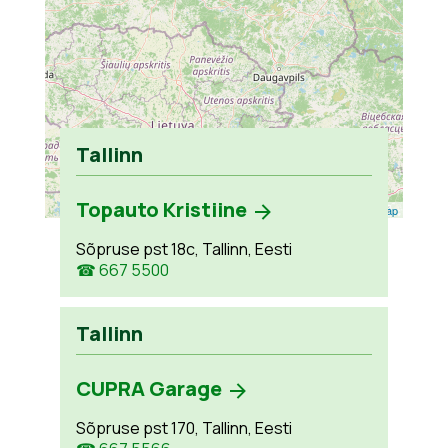
Tallinn
Topauto Kristiine
Leaflet
| ©
OpenStreetMap
Sõpruse pst 18c, Tallinn, Eesti
☎ 667 5500
Tallinn
CUPRA Garage
Sõpruse pst 170, Tallinn, Eesti