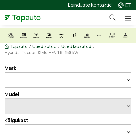
Esinduste kontaktid
ET
/
/
/
Topauto
Uued autod
Uued laoautod
Hyundai Tucson Style HEV 1.6, 158 kW
Mark
Mudel
Käigukast