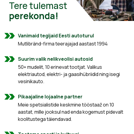
Tere tulemast
perekonda!
Vanimaid tegijaid Eesti autoturul
Mutlibränd-firma teerajajad aastast 1994
Suurim valik nelikveolisi autosid
50+ mudelit, 10 erinevat tootjat. Valikus
elektriautod, elektri- ja gaasihübriidid ning isegi
vesinikauto.
Pikaajaline lojaalne partner
Meie spetsialistide keskmine tööstaaž on 10
aastat, mille jooksul nad enda kogemust pidevalt
koolitustega täiendavad.