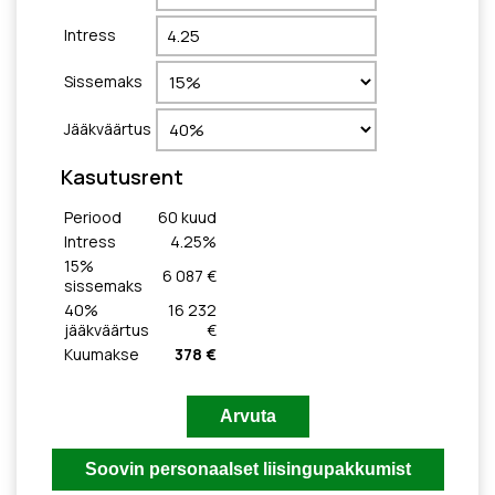
Intress
Sissemaks
Jääkväärtus
Kasutusrent
Periood
60
kuud
Intress
4.25
%
15
%
6 087 €
sissemaks
40
%
16 232
jääkväärtus
€
Kuumakse
378 €