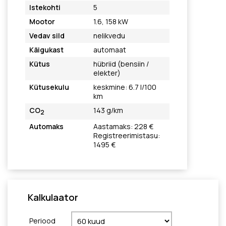
Istekohti
5
Mootor
1.6, 158 kW
Vedav sild
nelikvedu
Käigukast
automaat
Kütus
hübriid (bensiin /
elekter)
Kütusekulu
keskmine: 6.7 l/100
km
CO
143 g/km
2
Automaks
Aastamaks: 228 €
Registreerimistasu:
1495 €
Kalkulaator
Periood