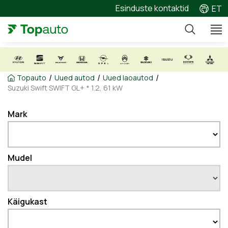
Esinduste kontaktid
ET
/
/
/
Topauto
Uued autod
Uued laoautod
Suzuki Swift SWIFT GL+ * 1.2, 61 kW
Mark
Mudel
Käigukast