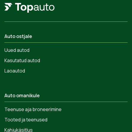
Auto ostjale
Uued autod
Kasutatud autod
Laoautod
Auto omanikule
Teenuse aja broneerimine
Tooted ja teenused
Kahjukäsitlus