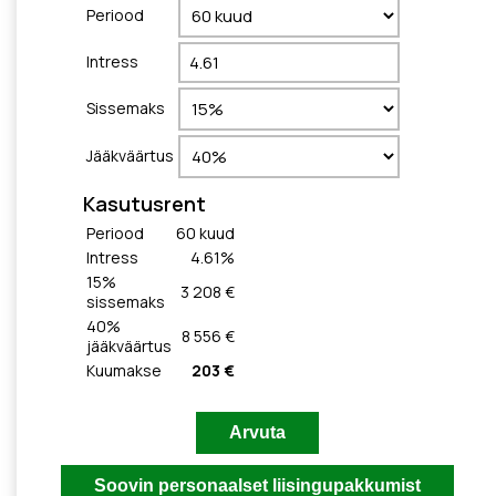
Periood
Intress
Sissemaks
Jääkväärtus
Kasutusrent
Periood
60
kuud
Intress
4.61
%
15
%
3 208 €
sissemaks
40
%
8 556 €
jääkväärtus
Kuumakse
203 €