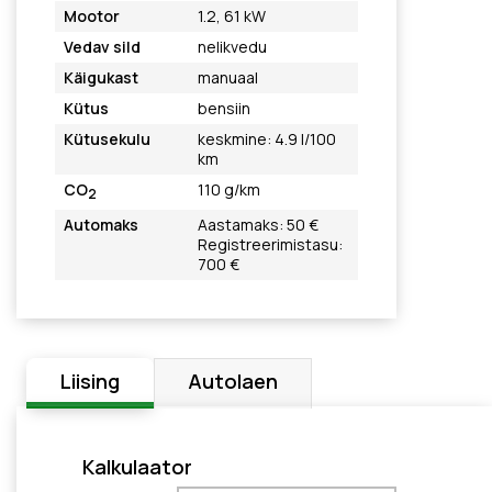
Mootor
1.2, 61 kW
Vedav sild
nelikvedu
Käigukast
manuaal
Kütus
bensiin
Kütusekulu
keskmine: 4.9 l/100
km
CO
110 g/km
2
Automaks
Aastamaks: 50 €
Registreerimistasu:
700 €
Liising
Autolaen
Kalkulaator