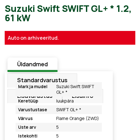
Suzuki Swift SWIFT GL+ * 1.
Auto on arhiveeritud.
61 kW
Üldandmed
Standardvarustus
Mark ja mudel
Suzuki Swift SWIFT
GL+ *
Lisavarustus
Lisainfo
Keretüüp
luukpära
Varustustase
SWIFT GL+ *
Värvus
Flame Orange (ZWD)
Uste arv
5
Istekohti
5