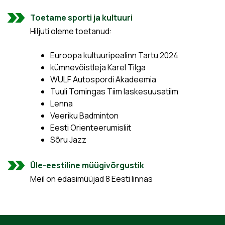
Toetame sporti ja kultuuri
Hiljuti oleme toetanud:
Euroopa kultuuripealinn Tartu 2024
kümnevõistleja Karel Tilga
WULF Autospordi Akadeemia
Tuuli Tomingas Tiim laskesuusatiim
Lenna
Veeriku Badminton
Eesti Orienteerumisliit
Sõru Jazz
Üle-eestiline müügivõrgustik
Meil on edasimüüjad 8 Eesti linnas