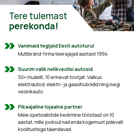
Tere tulemast
perekonda!
Vanimaid tegijaid Eesti autoturul
Mutlibränd-firma teerajajad aastast 1994
Suurim valik nelikveolisi autosid
50+ mudelit, 10 erinevat tootjat. Valikus
elektriautod, elektri- ja gaasihübriidid ning isegi
vesinikauto.
Pikaajaline lojaalne partner
Meie spetsialistide keskmine tööstaaž on 10
aastat, mille jooksul nad enda kogemust pidevalt
koolitustega täiendavad.