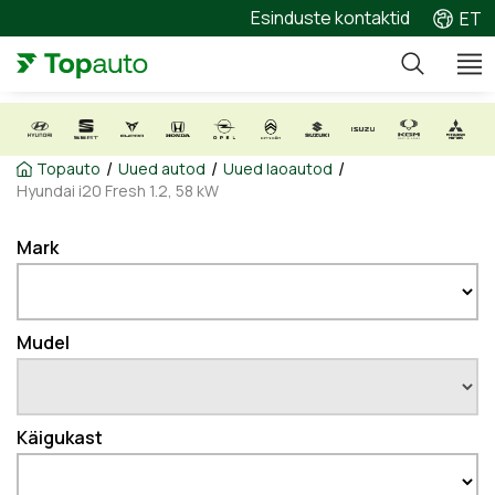
Esinduste kontaktid
ET
/
/
/
Topauto
Uued autod
Uued laoautod
Hyundai i20 Fresh 1.2, 58 kW
Mark
Mudel
Käigukast