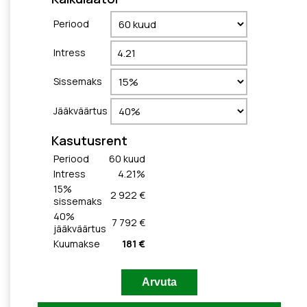
Periood
Intress
Sissemaks
Jääkväärtus
Kasutusrent
Periood
60
kuud
Intress
4.21
%
15
%
2 922 €
sissemaks
40
%
7 792 €
jääkväärtus
Kuumakse
181 €