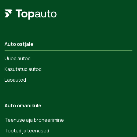
Auto ostjale
Uued autod
Kasutatud autod
Laoautod
Auto omanikule
Teenuse aja broneerimine
Tooted ja teenused