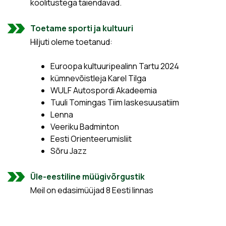
koolitustega täiendavad.
Toetame sporti ja kultuuri
Hiljuti oleme toetanud:
Euroopa kultuuripealinn Tartu 2024
kümnevõistleja Karel Tilga
WULF Autospordi Akadeemia
Tuuli Tomingas Tiim laskesuusatiim
Lenna
Veeriku Badminton
Eesti Orienteerumisliit
Sõru Jazz
Üle-eestiline müügivõrgustik
Meil on edasimüüjad 8 Eesti linnas