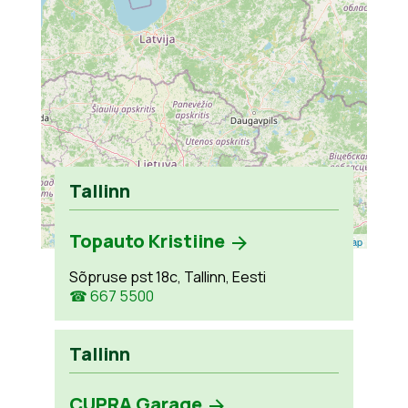
Tallinn
Topauto Kristiine
Leaflet
| ©
OpenStreetMap
Sõpruse pst 18c, Tallinn, Eesti
☎ 667 5500
Tallinn
CUPRA Garage