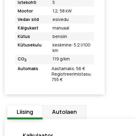
Istekohti
5
Mootor
1.2, 58 kW
Vedav sild
esivedu
Käigukast
manuaal
Kütus
bensiin
Kütusekulu
keskmine: 5.2 l/100
km
CO
119 g/km
2
Automaks
Aastamaks: 56 €
Registreerimistasu:
755 €
Liising
Autolaen
Kalkulaator