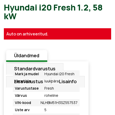
Hyundai i20 Fresh 1.2, 58
kW
Auto on arhiveeritud.
Üldandmed
Standardvarustus
Mark ja mudel
Hyundai i20 Fresh
Lisavarustus
Lisainfo
Keretüüp
luukpära
Varustustase
Fresh
Värvus
roheline
VIN-kood
NLHBM51H3SZ557537
Uste arv
5