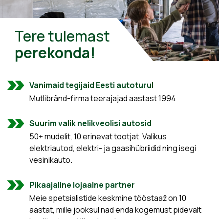
Tere tulemast
perekonda!
Vanimaid tegijaid Eesti autoturul
Mutlibränd-firma teerajajad aastast 1994
Suurim valik nelikveolisi autosid
50+ mudelit, 10 erinevat tootjat. Valikus
elektriautod, elektri- ja gaasihübriidid ning isegi
vesinikauto.
Pikaajaline lojaalne partner
Meie spetsialistide keskmine tööstaaž on 10
aastat, mille jooksul nad enda kogemust pidevalt