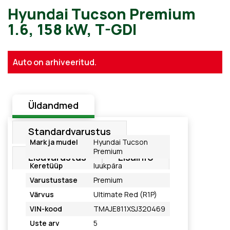
Hyundai Tucson Premium
Auto on arhiveeritud.
1.6, 158 kW, T-GDI
Üldandmed
Standardvarustus
Mark ja mudel
Hyundai Tucson
Premium
Lisavarustus
Lisainfo
Keretüüp
luukpära
Varustustase
Premium
Värvus
Ultimate Red (R1P)
VIN-kood
TMAJE811XSJ320469
Uste arv
5