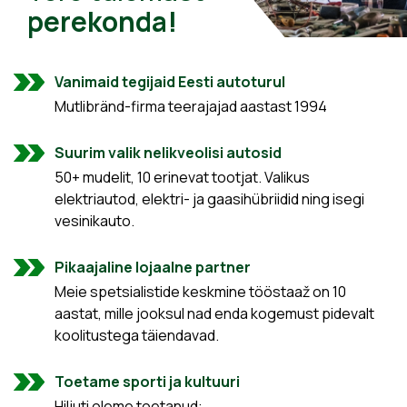
perekonda!
Vanimaid tegijaid Eesti autoturul
Mutlibränd-firma teerajajad aastast 1994
Suurim valik nelikveolisi autosid
50+ mudelit, 10 erinevat tootjat. Valikus
elektriautod, elektri- ja gaasihübriidid ning isegi
vesinikauto.
Pikaajaline lojaalne partner
Meie spetsialistide keskmine tööstaaž on 10
aastat, mille jooksul nad enda kogemust pidevalt
koolitustega täiendavad.
Toetame sporti ja kultuuri
Hiljuti oleme toetanud: