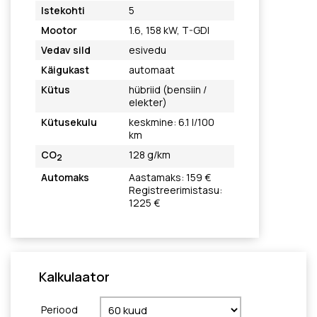
Istekohti
5
Mootor
1.6, 158 kW, T-GDI
Vedav sild
esivedu
Käigukast
automaat
Kütus
hübriid (bensiin /
elekter)
Kütusekulu
keskmine: 6.1 l/100
km
CO
128 g/km
2
Automaks
Aastamaks: 159 €
Registreerimistasu:
1225 €
Kalkulaator
Periood