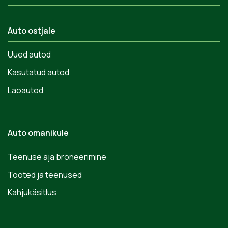
Auto ostjale
Uued autod
Kasutatud autod
Laoautod
Auto omanikule
Teenuse aja broneerimine
Tooted ja teenused
Kahjukäsitlus