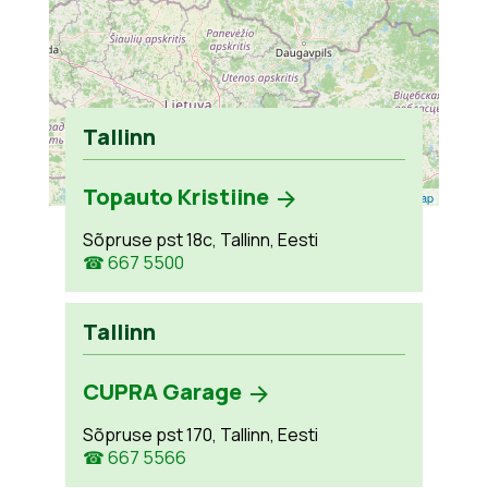
Tallinn
Topauto Kristiine
Leaflet
| ©
OpenStreetMap
Sõpruse pst 18c, Tallinn, Eesti
☎ 667 5500
Tallinn
CUPRA Garage
Sõpruse pst 170, Tallinn, Eesti
☎ 667 5566