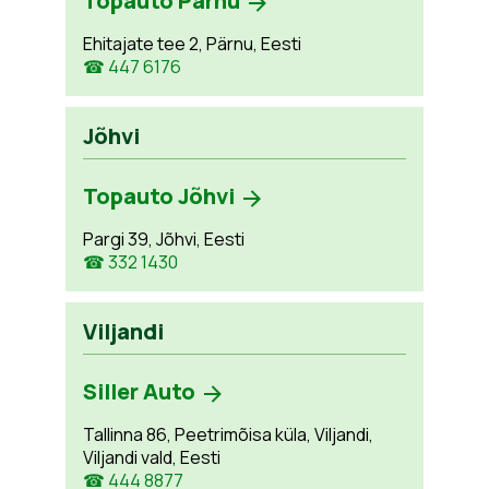
Topauto Pärnu
Ehitajate tee 2, Pärnu, Eesti
☎ 447 6176
Jõhvi
Topauto Jõhvi
Pargi 39, Jõhvi, Eesti
☎ 332 1430
Viljandi
Siller Auto
Tallinna 86, Peetrimõisa küla, Viljandi,
Viljandi vald, Eesti
☎ 444 8877