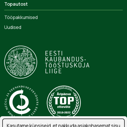
Topautost
Tööpakkumised
Uudised
Kasutame küpsiseid, et pakkuda asjakohasemat sisu