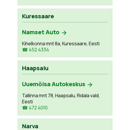
Kuressaare
Namset Auto
Kihelkonna mnt 8a, Kuressaare, Eesti
☎ 452 4334
Haapsalu
Uuemõisa Autokeskus
Tallinna mnt 78, Haapsalu, Ridala vald,
Eesti
☎ 472 4010
Narva