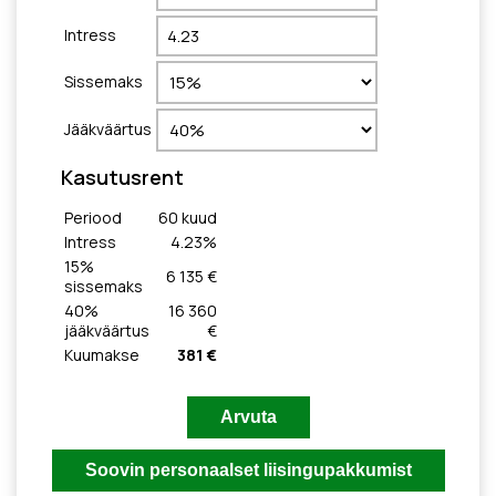
Intress
Sissemaks
Jääkväärtus
Kasutusrent
Periood
60
kuud
Intress
4.23
%
15
%
6 135 €
sissemaks
40
%
16 360
jääkväärtus
€
Kuumakse
381 €