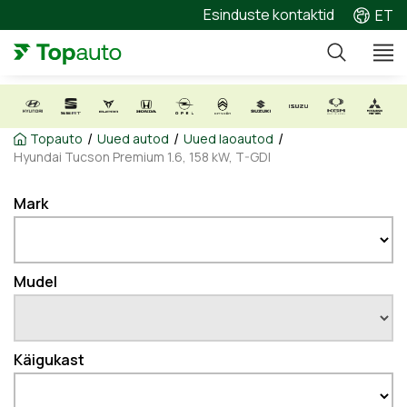
Esinduste kontaktid
ET
/
/
/
Topauto
Uued autod
Uued laoautod
Hyundai Tucson Premium 1.6, 158 kW, T-GDI
Mark
Mudel
Käigukast