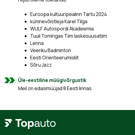
Euroopa kultuuripealinn Tartu 2024
kümnevõistleja Karel Tilga
WULF Autospordi Akadeemia
Tuuli Tomingas Tiim laskesuusatiim
Lenna
Veeriku Badminton
Eesti Orienteerumisliit
Sõru Jazz
Üle-eestiline müügivõrgustik
Meil on edasimüüjad 8 Eesti linnas