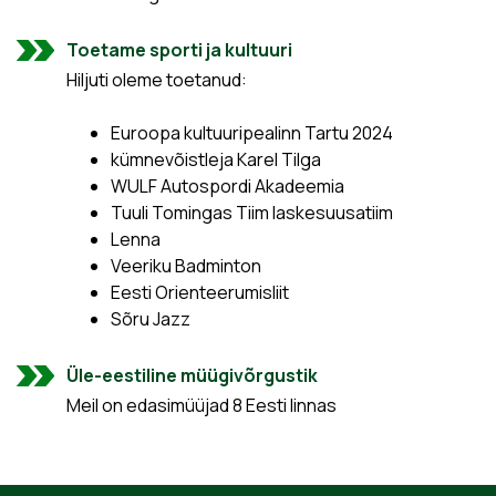
Toetame sporti ja kultuuri
Hiljuti oleme toetanud:
Euroopa kultuuripealinn Tartu 2024
kümnevõistleja Karel Tilga
WULF Autospordi Akadeemia
Tuuli Tomingas Tiim laskesuusatiim
Lenna
Veeriku Badminton
Eesti Orienteerumisliit
Sõru Jazz
Üle-eestiline müügivõrgustik
Meil on edasimüüjad 8 Eesti linnas