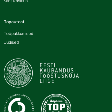
Kahjukäsitlus
Topautost
Tööpakkumised
Uudised