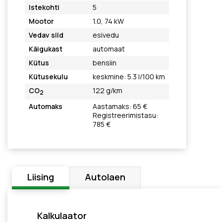
Istekohti
5
Mootor
1.0, 74 kW
Vedav sild
esivedu
Käigukast
automaat
Kütus
bensiin
Kütusekulu
keskmine: 5.3 l/100 km
CO
122 g/km
2
Automaks
Aastamaks: 65 €
Registreerimistasu:
785 €
Liising
Autolaen
Kalkulaator