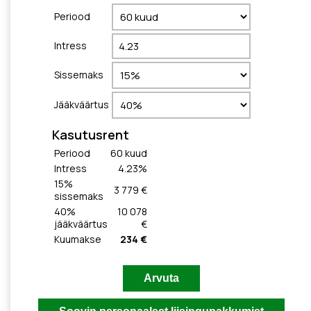
Periood
Intress
Sissemaks
Jääkväärtus
Kasutusrent
Periood
60
kuud
Intress
4.23
%
15
%
3 779 €
sissemaks
40
%
10 078
jääkväärtus
€
Kuumakse
234 €