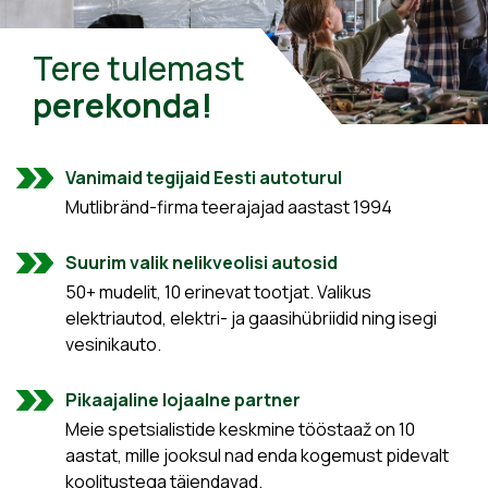
Tere tulemast
perekonda!
Vanimaid tegijaid Eesti autoturul
Mutlibränd-firma teerajajad aastast 1994
Suurim valik nelikveolisi autosid
50+ mudelit, 10 erinevat tootjat. Valikus
elektriautod, elektri- ja gaasihübriidid ning isegi
vesinikauto.
Pikaajaline lojaalne partner
Meie spetsialistide keskmine tööstaaž on 10
aastat, mille jooksul nad enda kogemust pidevalt
koolitustega täiendavad.