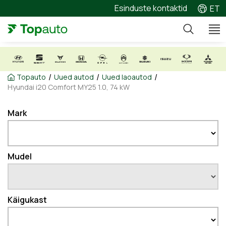
Esinduste kontaktid
ET
/
/
/
Topauto
Uued autod
Uued laoautod
Hyundai i20 Comfort MY25 1.0, 74 kW
Mark
Mudel
Käigukast