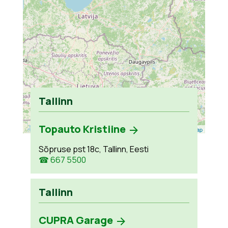
Tallinn
Topauto Kristiine
Leaflet
| ©
OpenStreetMap
Sõpruse pst 18c, Tallinn, Eesti
☎ 667 5500
Tallinn
CUPRA Garage