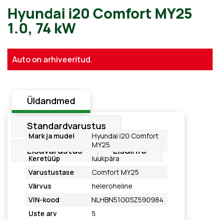
Hyundai i20 Comfort MY25
Auto on arhiveeritud.
1.0, 74 kW
Üldandmed
Standardvarustus
Mark ja mudel
Hyundai i20 Comfort
MY25
Lisavarustus
Lisainfo
Keretüüp
luukpära
Varustustase
Comfort MY25
Värvus
heleroheline
VIN-kood
NLHBN51G0SZ590984
Uste arv
5