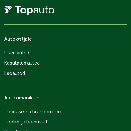
Auto ostjale
Uued autod
Kasutatud autod
Laoautod
Auto omanikule
Teenuse aja broneerimine
Tooted ja teenused