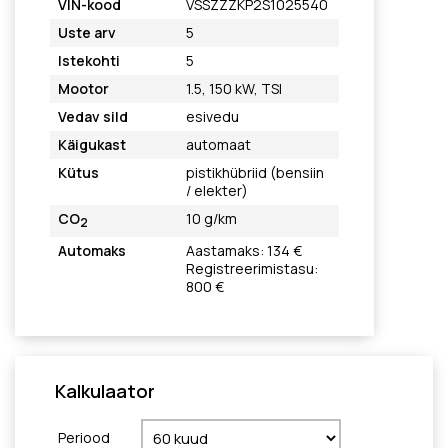
VIN-kood
VSSZZZKP2S1025540
Uste arv
5
Istekohti
5
Mootor
1.5, 150 kW, TSI
Vedav sild
esivedu
Käigukast
automaat
Kütus
pistikhübriid (bensiin
/ elekter)
CO
10 g/km
2
Automaks
Aastamaks: 134 €
Registreerimistasu:
800 €
Kalkulaator
Periood