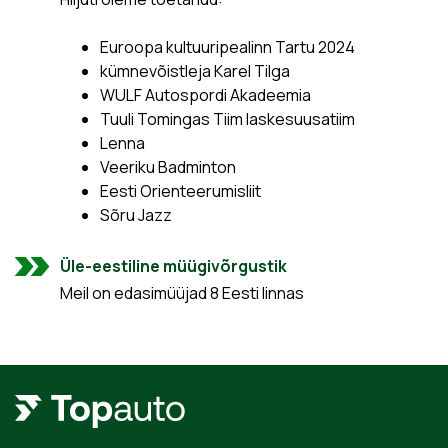
Euroopa kultuuripealinn Tartu 2024
kümnevõistleja Karel Tilga
WULF Autospordi Akadeemia
Tuuli Tomingas Tiim laskesuusatiim
Lenna
Veeriku Badminton
Eesti Orienteerumisliit
Sõru Jazz
Üle-eestiline müügivõrgustik
Meil on edasimüüjad 8 Eesti linnas