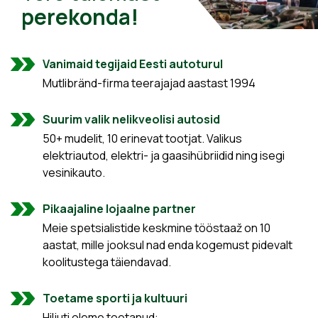
perekonda!
Vanimaid tegijaid Eesti autoturul
Mutlibränd-firma teerajajad aastast 1994
Suurim valik nelikveolisi autosid
50+ mudelit, 10 erinevat tootjat. Valikus
elektriautod, elektri- ja gaasihübriidid ning isegi
vesinikauto.
Pikaajaline lojaalne partner
Meie spetsialistide keskmine tööstaaž on 10
aastat, mille jooksul nad enda kogemust pidevalt
koolitustega täiendavad.
Toetame sporti ja kultuuri
Hiljuti oleme toetanud: