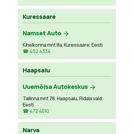
Kuressaare
Namset Auto
Kihelkonna mnt 8a, Kuressaare, Eesti
☎ 452 4334
Haapsalu
Uuemõisa Autokeskus
Tallinna mnt 78, Haapsalu, Ridala vald,
Eesti
☎ 472 4010
Narva