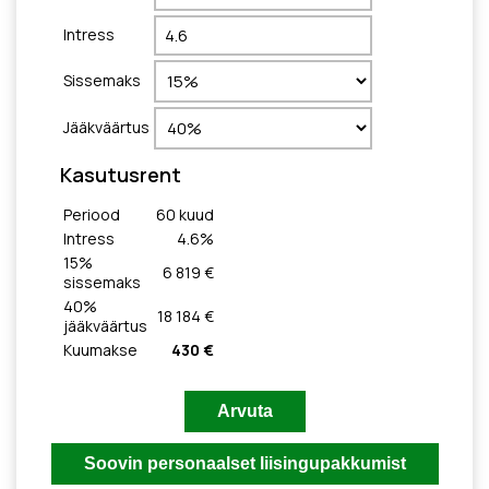
Intress
Sissemaks
Jääkväärtus
Kasutusrent
Periood
60
kuud
Intress
4.6
%
15
%
6 819 €
sissemaks
40
%
18 184 €
jääkväärtus
Kuumakse
430 €