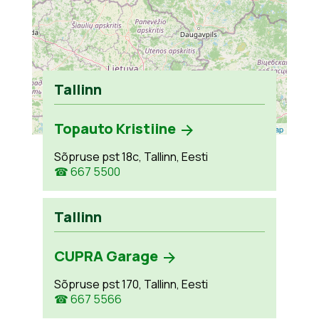
Tallinn
Topauto Kristiine
Leaflet
| ©
OpenStreetMap
Sõpruse pst 18c, Tallinn, Eesti
☎ 667 5500
Tallinn
CUPRA Garage
Sõpruse pst 170, Tallinn, Eesti
☎ 667 5566