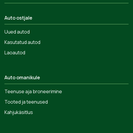
Auto ostjale
Uued autod
Kasutatud autod
Laoautod
Auto omanikule
Teenuse aja broneerimine
Tooted ja teenused
Kahjukäsitlus