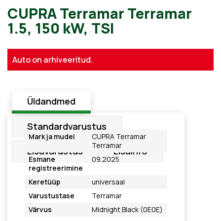
CUPRA Terramar Terramar
Auto on arhiveeritud.
1.5, 150 kW, TSI
Üldandmed
Standardvarustus
Mark ja mudel
CUPRA Terramar
Terramar
Lisavarustus
Lisainfo
Esmane
09.2025
registreerimine
Keretüüp
universaal
Varustustase
Terramar
Värvus
Midnight Black (0E0E)