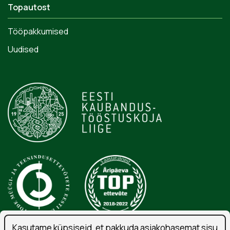
Topautost
Tööpakkumised
Uudised
Kasutame küpsiseid, et pakkuda asjakohasemat sisu