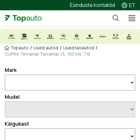
Esinduste kontaktid
ET
/
/
/
Topauto
Uued autod
Uued laoautod
CUPRA Terramar Terramar 1.5, 150 kW, TSI
Mark
Mudel
Käigukast