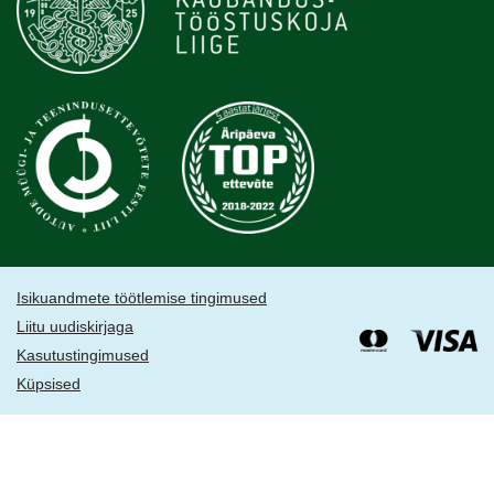
Isikuandmete töötlemise tingimused
Liitu uudiskirjaga
Kasutustingimused
Küpsised