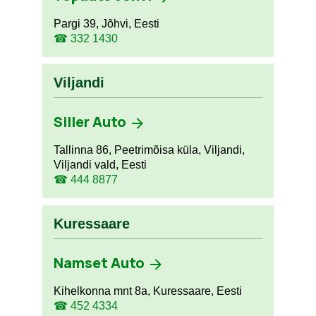
Pargi 39, Jõhvi, Eesti
☎ 332 1430
Viljandi
Siller Auto
Tallinna 86, Peetrimõisa küla, Viljandi,
Viljandi vald, Eesti
☎ 444 8877
Kuressaare
Namset Auto
Kihelkonna mnt 8a, Kuressaare, Eesti
☎ 452 4334