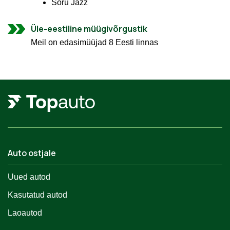
Sõru Jazz
Üle-eestiline müügivõrgustik
Meil on edasimüüjad 8 Eesti linnas
Auto ostjale
Uued autod
Kasutatud autod
Laoautod