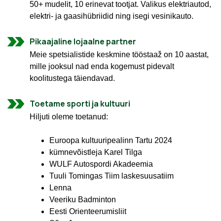
50+ mudelit, 10 erinevat tootjat. Valikus elektriautod,
elektri- ja gaasihübriidid ning isegi vesinikauto.
Pikaajaline lojaalne partner
Meie spetsialistide keskmine tööstaaž on 10 aastat,
mille jooksul nad enda kogemust pidevalt
koolitustega täiendavad.
Toetame sporti ja kultuuri
Hiljuti oleme toetanud:
Euroopa kultuuripealinn Tartu 2024
kümnevõistleja Karel Tilga
WULF Autospordi Akadeemia
Tuuli Tomingas Tiim laskesuusatiim
Lenna
Veeriku Badminton
Eesti Orienteerumisliit