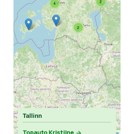
2
4
2
Tallinn
Topauto Kristiine
Leaflet
| ©
OpenStreetMap