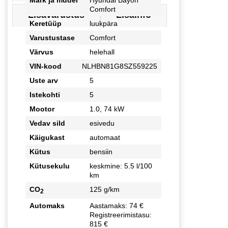
Mark ja mudel
Hyundai Bayon
Comfort
Lisavarustus
Lisainfo
Keretüüp
luukpära
Varustustase
Comfort
Värvus
helehall
VIN-kood
NLHBN81G8SZ559225
Uste arv
5
Istekohti
5
Mootor
1.0, 74 kW
Vedav sild
esivedu
Käigukast
automaat
Kütus
bensiin
Kütusekulu
keskmine: 5.5 l/100
km
CO
125 g/km
2
Automaks
Aastamaks: 74 €
Registreerimistasu:
815 €