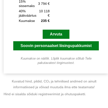
15
%
3 794 €
sissemaks
40
%
10 118
jääkväärtus
€
Kuumakse
235 €
Kuumakse on näitlik. Lõplik kuumakse sõltub Teile
pakutavatest tingimustest.
Kuvatud hind, pildid, CO₂ ja tehnilised andmed on ainult
informatiivsed ja võivad muutuda ilma ette teatamata!
Hind ei sisalda sõiduki registreerimist ja ohutuspaketti.