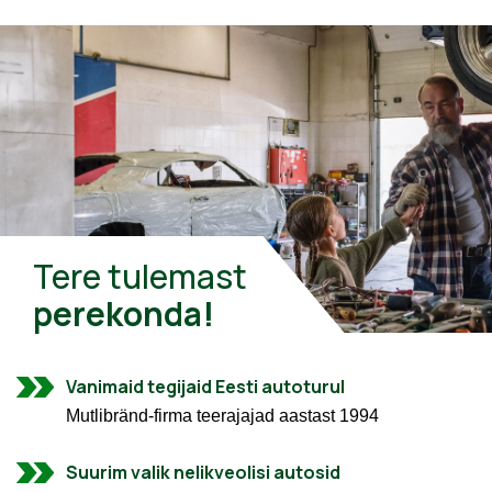
Tere tulemast
perekonda!
Vanimaid tegijaid Eesti autoturul
Mutlibränd-firma teerajajad aastast 1994
Suurim valik nelikveolisi autosid