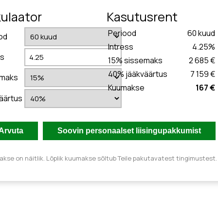
kulaator
Kasutusrent
Periood
60
kuud
od
Intress
4.25
%
ss
15
% sissemaks
2 685 €
40
% jääkväärtus
7 159 €
emaks
Kuumakse
167 €
äärtus
kse on näitlik. Lõplik kuumakse sõltub Teile pakutavatest tingimustest.