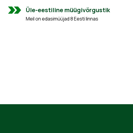
Üle-eestiline müügivõrgustik
Meil on edasimüüjad 8 Eesti linnas