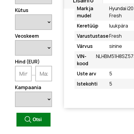
Lisainfo
Mark ja
Hyundai i20
Kütus
mudel
Fresh
Keretüüp
luukpära
Veoskeem
Varustustase
Fresh
Värvus
sinine
VIN-
NLHBM51H8SZ57
Hind (EUR)
kood
...
Uste arv
5
Istekohti
5
Kampaania