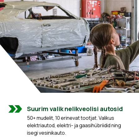
Suurim valik nelikveolisi autosid
50+ mudelit, 10 erinevat tootjat. Valikus
elektriautod, elektri- ja gaasihübriidid ning
isegi vesinikauto.