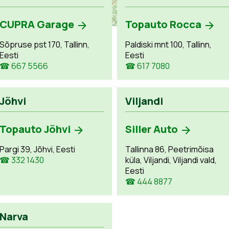
CUPRA Garage
Topauto Rocca
Sõpruse pst 170, Tallinn,
Paldiski mnt 100, Tallinn,
Eesti
Eesti
☎ 667 5566
☎ 617 7080
Jõhvi
Viljandi
Topauto Jõhvi
Siller Auto
Pargi 39, Jõhvi, Eesti
Tallinna 86, Peetrimõisa
☎ 332 1430
küla, Viljandi, Viljandi vald,
Eesti
☎ 444 8877
Narva