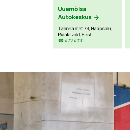
Uuemõisa
Autokeskus
Tallinna mnt 78, Haapsalu,
Ridala vald, Eesti
☎ 472 4010