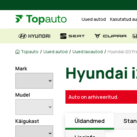
Uued autod
Kasutatud a
/
/
/
Topauto
Uued autod
Uued laoautod
Hyundai i20 Fr
Hyundai i
Mark
Mudel
Auto on arhiveeritud.
Üldandmed
Stan
Käigukast