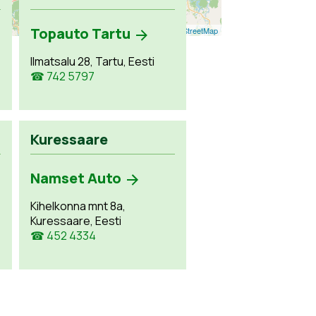
Topauto Tartu
Leaflet
| ©
OpenStreetMap
Ilmatsalu 28, Tartu, Eesti
☎ 742 5797
Kuressaare
Namset Auto
Kihelkonna mnt 8a,
Kuressaare, Eesti
☎ 452 4334