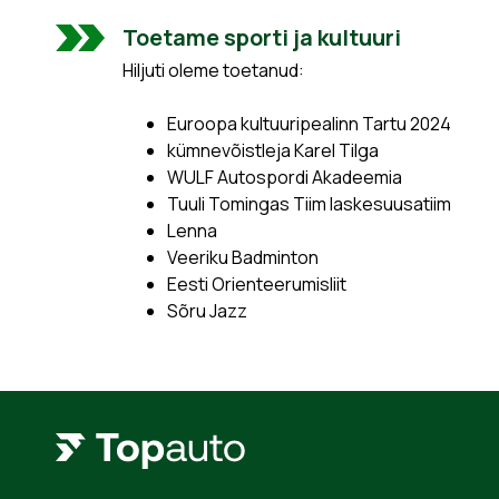
Toetame sporti ja kultuuri
Hiljuti oleme toetanud:
Euroopa kultuuripealinn Tartu 2024
kümnevõistleja Karel Tilga
WULF Autospordi Akadeemia
Tuuli Tomingas Tiim laskesuusatiim
Lenna
Veeriku Badminton
Eesti Orienteerumisliit
Sõru Jazz