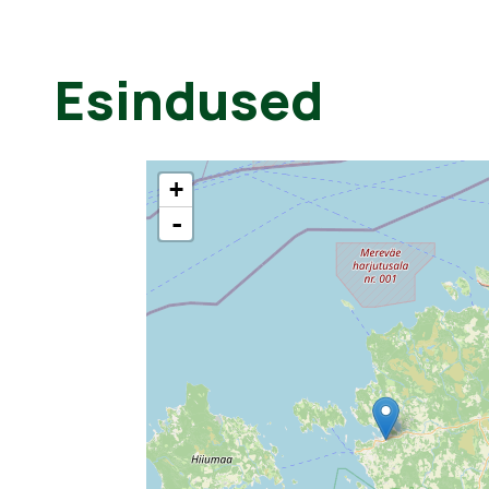
Esindused
+
-