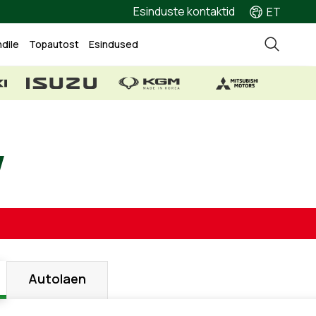
Esinduste kontaktid
ET
ndile
Topautost
Esindused
W
Autolaen