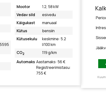
Mootor
1.2, 58 kW
Kal
Vedav sild
esivedu
Perio
Käigukast
manuaal
Intre
Kütus
bensiin
Siss
Kütusekulu
keskmine: 5.2
5595
l/100 km
Jääkv
CO
119 g/km
2
Automaks
Aastamaks: 56 €
Registreerimistasu:
755 €
Kuuma