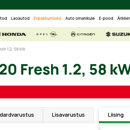
utod
Laoautod
Eripakkumised
Auto omanikule
E-pood
Äriklie
esh 1.2, 58 kW
20 Fresh 1.2, 58 k
dardvarustus
Lisavarustus
Liising