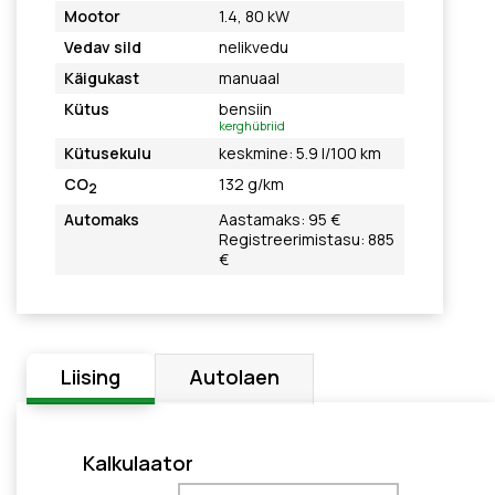
Mootor
1.4, 80 kW
Vedav sild
nelikvedu
Käigukast
manuaal
Kütus
bensiin
kerghübriid
Kütusekulu
keskmine: 5.9 l/100 km
CO
132 g/km
2
Automaks
Aastamaks: 95 €
Registreerimistasu: 885
€
Liising
Autolaen
Kalkulaator