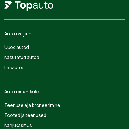
Auto ostjale
Uued autod
Kasutatud autod
Laoautod
Auto omanikule
Teenuse aja broneerimine
Tooted ja teenused
Kahjukäsitlus