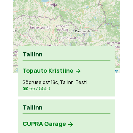
Tallinn
Topauto Kristiine
Leaflet
| ©
OpenStreetMap
Sõpruse pst 18c, Tallinn, Eesti
☎ 667 5500
Tallinn
CUPRA Garage