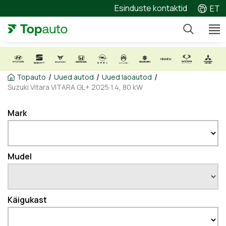
Esinduste kontaktid
ET
/
/
/
Topauto
Uued autod
Uued laoautod
Suzuki Vitara VITARA GL+ 2025 1.4, 80 kW
Mark
Mudel
Käigukast