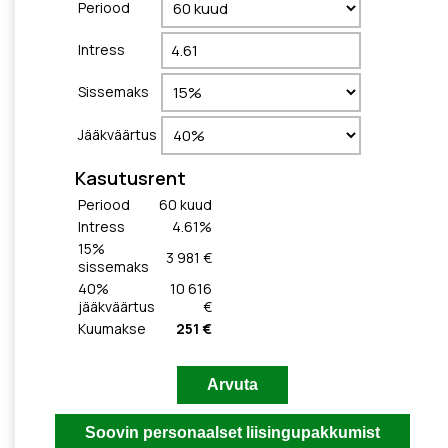
Periood
Intress
Sissemaks
Jääkväärtus
Kasutusrent
Periood
60
kuud
Intress
4.61
%
15
%
3 981 €
sissemaks
40
%
10 616
jääkväärtus
€
Kuumakse
251 €