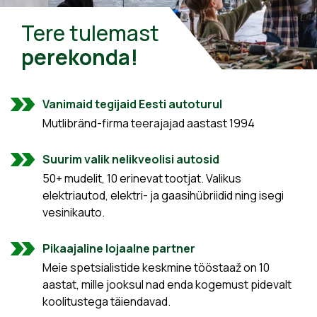
Tere tulemast
perekonda!
Vanimaid tegijaid Eesti autoturul
Mutlibränd-firma teerajajad aastast 1994
Suurim valik nelikveolisi autosid
50+ mudelit, 10 erinevat tootjat. Valikus
elektriautod, elektri- ja gaasihübriidid ning isegi
vesinikauto.
Pikaajaline lojaalne partner
Meie spetsialistide keskmine tööstaaž on 10
aastat, mille jooksul nad enda kogemust pidevalt
koolitustega täiendavad.