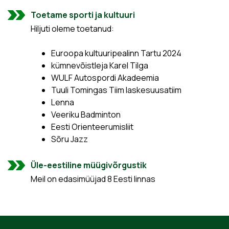
Toetame sporti ja kultuuri
Hiljuti oleme toetanud:
Euroopa kultuuripealinn Tartu 2024
kümnevõistleja Karel Tilga
WULF Autospordi Akadeemia
Tuuli Tomingas Tiim laskesuusatiim
Lenna
Veeriku Badminton
Eesti Orienteerumisliit
Sõru Jazz
Üle-eestiline müügivõrgustik
Meil on edasimüüjad 8 Eesti linnas