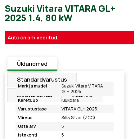
Suzuki Vitara VITARA GL+
Auto on arhiveeritud.
2025 1.4, 80 kW
Üldandmed
Standardvarustus
Mark ja mudel
Suzuki Vitara VITARA
GL+ 2025
Lisavarustus
Lisainfo
Keretüüp
luukpära
Varustustase
VITARA GL+ 2025
Värvus
Silky Silver (ZCC)
Uste arv
5
Istekohti
5