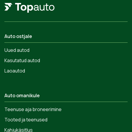
Auto ostjale
Uued autod
Kasutatud autod
Laoautod
Auto omanikule
Teenuse aja broneerimine
Tooted ja teenused
Kahjukäsitlus