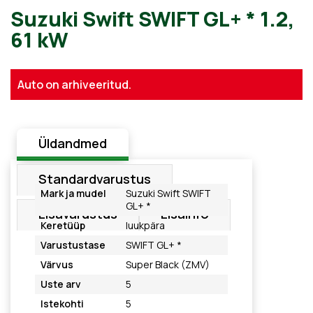
Suzuki Swift SWIFT GL+ * 1.
Auto on arhiveeritud.
61 kW
Üldandmed
Standardvarustus
Mark ja mudel
Suzuki Swift SWIFT
GL+ *
Lisavarustus
Lisainfo
Keretüüp
luukpära
Varustustase
SWIFT GL+ *
Värvus
Super Black (ZMV)
Uste arv
5
Istekohti
5