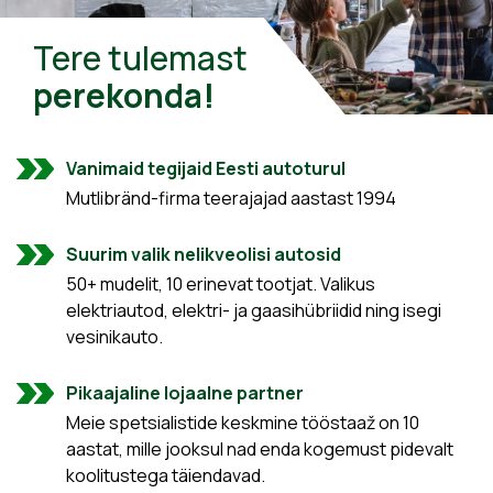
Tere tulemast
perekonda!
Vanimaid tegijaid Eesti autoturul
Mutlibränd-firma teerajajad aastast 1994
Suurim valik nelikveolisi autosid
50+ mudelit, 10 erinevat tootjat. Valikus
elektriautod, elektri- ja gaasihübriidid ning isegi
vesinikauto.
Pikaajaline lojaalne partner
Meie spetsialistide keskmine tööstaaž on 10
aastat, mille jooksul nad enda kogemust pidevalt
koolitustega täiendavad.