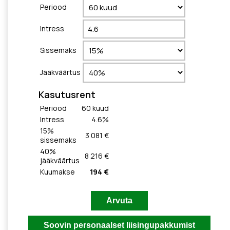
Periood
Intress
Sissemaks
Jääkväärtus
Kasutusrent
Periood
60
kuud
Intress
4.6
%
15
%
3 081 €
sissemaks
40
%
8 216 €
jääkväärtus
Kuumakse
194 €