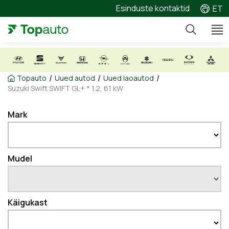
Esinduste kontaktid
ET
/
/
/
Topauto
Uued autod
Uued laoautod
Suzuki Swift SWIFT GL+ * 1.2, 61 kW
Mark
Mudel
Käigukast