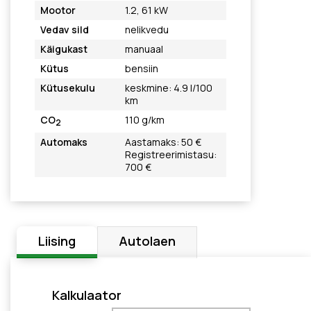
Mootor
1.2, 61 kW
Vedav sild
nelikvedu
Käigukast
manuaal
Kütus
bensiin
Kütusekulu
keskmine: 4.9 l/100
km
CO
110 g/km
2
Automaks
Aastamaks: 50 €
Registreerimistasu:
700 €
Liising
Autolaen
Kalkulaator