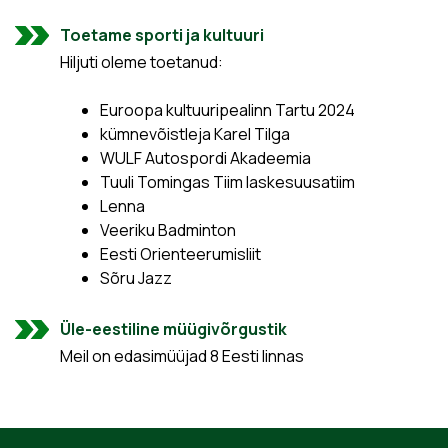
Toetame sporti ja kultuuri
Hiljuti oleme toetanud:
Euroopa kultuuripealinn Tartu 2024
kümnevõistleja Karel Tilga
WULF Autospordi Akadeemia
Tuuli Tomingas Tiim laskesuusatiim
Lenna
Veeriku Badminton
Eesti Orienteerumisliit
Sõru Jazz
Üle-eestiline müügivõrgustik
Meil on edasimüüjad 8 Eesti linnas