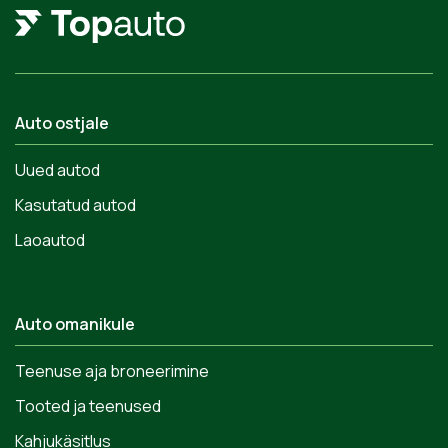
Auto ostjale
Uued autod
Kasutatud autod
Laoautod
Auto omanikule
Teenuse aja broneerimine
Tooted ja teenused
Kahjukäsitlus