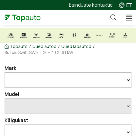
Esinduste kontaktid
ET
/
/
/
Topauto
Uued autod
Uued laoautod
Suzuki Swift SWIFT GL+ * 1.2, 61 kW
Mark
Mudel
Käigukast