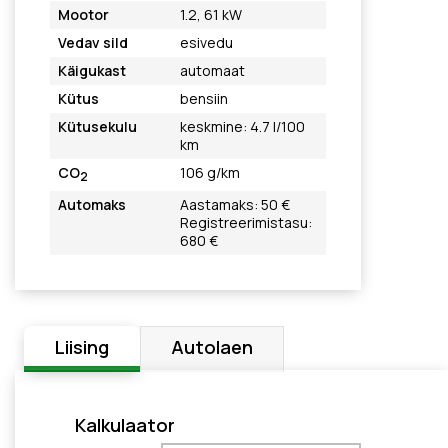
Mootor
1.2, 61 kW
Vedav sild
esivedu
Käigukast
automaat
Kütus
bensiin
Kütusekulu
keskmine: 4.7 l/100
km
CO
106 g/km
2
Automaks
Aastamaks: 50 €
Registreerimistasu:
680 €
Liising
Autolaen
Kalkulaator