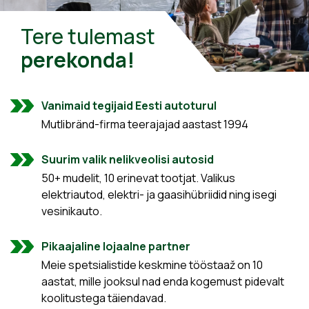
Tere tulemast
perekonda!
Vanimaid tegijaid Eesti autoturul
Mutlibränd-firma teerajajad aastast 1994
Suurim valik nelikveolisi autosid
50+ mudelit, 10 erinevat tootjat. Valikus
elektriautod, elektri- ja gaasihübriidid ning isegi
vesinikauto.
Pikaajaline lojaalne partner
Meie spetsialistide keskmine tööstaaž on 10
aastat, mille jooksul nad enda kogemust pidevalt
koolitustega täiendavad.