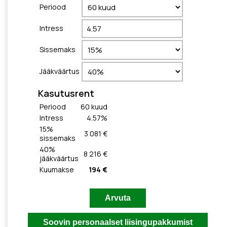
Periood
Intress
Sissemaks
Jääkväärtus
Kasutusrent
Periood
60
kuud
Intress
4.57
%
15
%
3 081 €
sissemaks
40
%
8 216 €
jääkväärtus
Kuumakse
194 €