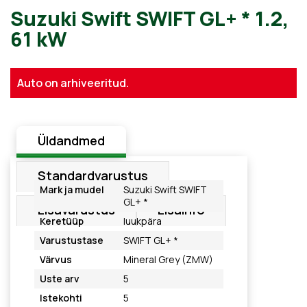
Suzuki Swift SWIFT GL+ * 1.
Auto on arhiveeritud.
61 kW
Üldandmed
Standardvarustus
Mark ja mudel
Suzuki Swift SWIFT
GL+ *
Lisavarustus
Lisainfo
Keretüüp
luukpära
Varustustase
SWIFT GL+ *
Värvus
Mineral Grey (ZMW)
Uste arv
5
Istekohti
5