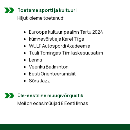
Toetame sporti ja kultuuri
Hiljuti oleme toetanud:
Euroopa kultuuripealinn Tartu 2024
kümnevõistleja Karel Tilga
WULF Autospordi Akadeemia
Tuuli Tomingas Tiim laskesuusatiim
Lenna
Veeriku Badminton
Eesti Orienteerumisliit
Sõru Jazz
Üle-eestiline müügivõrgustik
Meil on edasimüüjad 8 Eesti linnas