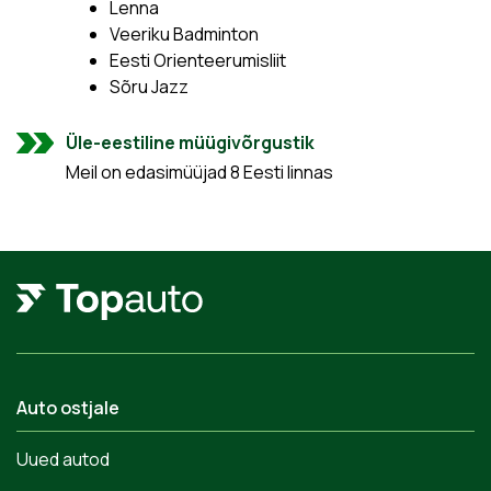
Lenna
Veeriku Badminton
Eesti Orienteerumisliit
Sõru Jazz
Üle-eestiline müügivõrgustik
Meil on edasimüüjad 8 Eesti linnas
Auto ostjale
Uued autod