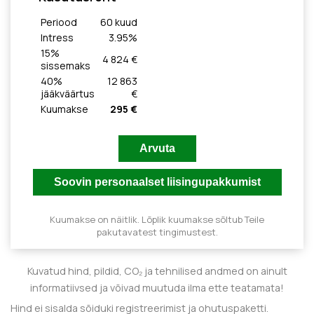
Periood
60
kuud
Intress
3.95
%
15
%
4 824 €
sissemaks
40
%
12 863
jääkväärtus
€
Kuumakse
295 €
Kuumakse on näitlik. Lõplik kuumakse sõltub Teile
pakutavatest tingimustest.
Kuvatud hind, pildid, CO₂ ja tehnilised andmed on ainult
informatiivsed ja võivad muutuda ilma ette teatamata!
Hind ei sisalda sõiduki registreerimist ja ohutuspaketti.