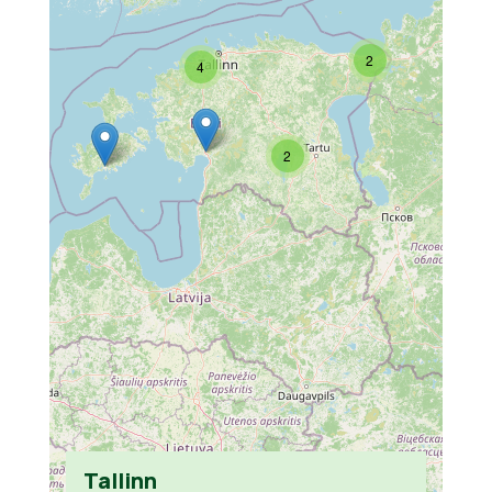
2
4
2
Tallinn