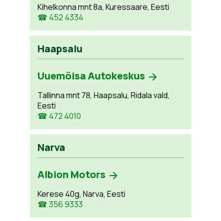
Kihelkonna mnt 8a, Kuressaare, Eesti
☎ 452 4334
Haapsalu
Uuemõisa Autokeskus
Tallinna mnt 78, Haapsalu, Ridala vald,
Eesti
☎ 472 4010
Narva
Albion Motors
Kerese 40g, Narva, Eesti
☎ 356 9333