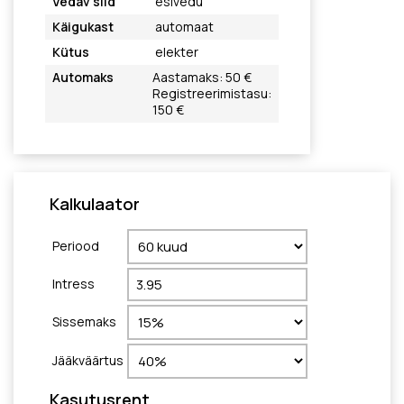
Vedav sild
esivedu
Käigukast
automaat
Kütus
elekter
Automaks
Aastamaks: 50 €
Registreerimistasu:
150 €
Kalkulaator
Periood
Intress
Sissemaks
Jääkväärtus
Kasutusrent