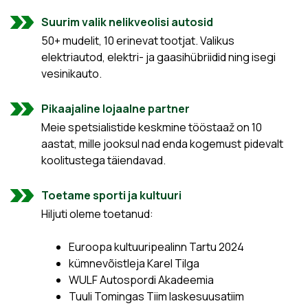
Suurim valik nelikveolisi autosid
50+ mudelit, 10 erinevat tootjat. Valikus
elektriautod, elektri- ja gaasihübriidid ning isegi
vesinikauto.
Pikaajaline lojaalne partner
Meie spetsialistide keskmine tööstaaž on 10
aastat, mille jooksul nad enda kogemust pidevalt
koolitustega täiendavad.
Toetame sporti ja kultuuri
Hiljuti oleme toetanud:
Euroopa kultuuripealinn Tartu 2024
kümnevõistleja Karel Tilga
WULF Autospordi Akadeemia
Tuuli Tomingas Tiim laskesuusatiim