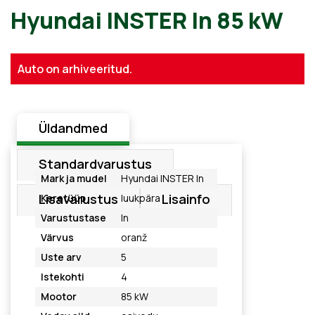
Hyundai INSTER In 85 kW
Auto on arhiveeritud.
Üldandmed
Standardvarustus
Mark ja mudel
Hyundai INSTER In
Lisavarustus
Lisainfo
Keretüüp
luukpära
Varustustase
In
Värvus
oranž
Uste arv
5
Istekohti
4
Mootor
85 kW