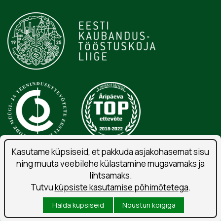
Kasutame küpsiseid, et pakkuda asjakohasemat sisu
ning muuta veebilehe külastamine mugavamaks ja
Isikuandmete töötlemise tingimused
lihtsamaks.
Liitu uudiskirjaga
Tutvu
küpsiste kasutamise põhimõtetega
.
Kasutustingimused
Halda küpsiseid
Nõustun kõigiga
Küpsised