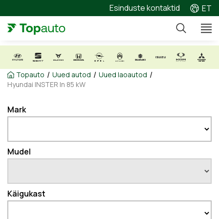
Esinduste kontaktid
ET
/
/
/
Topauto
Uued autod
Uued laoautod
Hyundai INSTER In 85 kW
Mark
Mudel
Käigukast