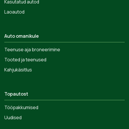
Kasutatud autod
Laoautod
Auto omanikule
Teenuse aja broneerimine
Tooted ja teenused
Kahjukäsitlus
Topautost
Tööpakkumised
Uudised