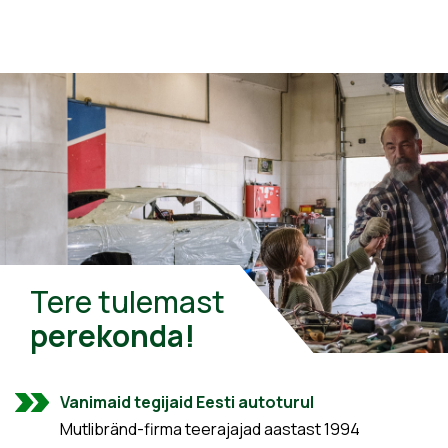
Tere tulemast
perekonda!
Vanimaid tegijaid Eesti autoturul
Mutlibränd-firma teerajajad aastast 1994