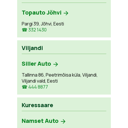
Topauto Jõhvi
Pargi 39, Jõhvi, Eesti
☎ 332 1430
Viljandi
Siller Auto
Tallinna 86, Peetrimõisa küla, Viljandi,
Viljandi vald, Eesti
☎ 444 8877
Kuressaare
Namset Auto