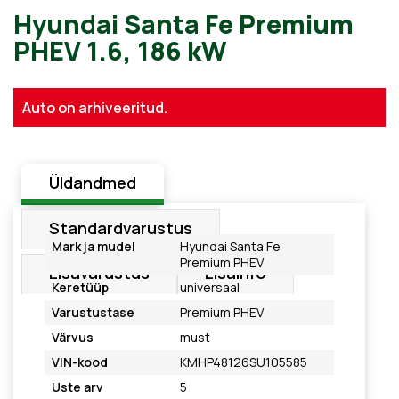
Hyundai Santa Fe Premium
Auto on arhiveeritud.
PHEV 1.6, 186 kW
Üldandmed
Standardvarustus
Mark ja mudel
Hyundai Santa Fe
Premium PHEV
Lisavarustus
Lisainfo
Keretüüp
universaal
Varustustase
Premium PHEV
Värvus
must
VIN-kood
KMHP48126SU105585
Uste arv
5