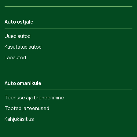
Auto ostjale
Uued autod
Kasutatud autod
Laoautod
Auto omanikule
Teenuse aja broneerimine
Tooted ja teenused
Kahjukäsitlus