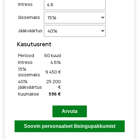
Intress
Sissemaks
Jääkväärtus
Kasutusrent
Periood
60
kuud
Intress
4.6
%
15
%
9 450 €
sissemaks
40
%
25 200
jääkväärtus
€
Kuumakse
596 €