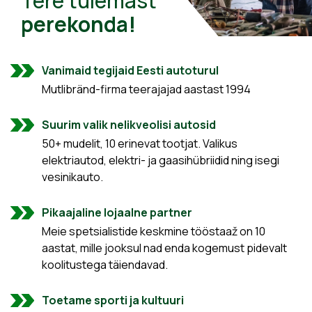
Tere tulemast
perekonda!
Vanimaid tegijaid Eesti autoturul
Mutlibränd-firma teerajajad aastast 1994
Suurim valik nelikveolisi autosid
50+ mudelit, 10 erinevat tootjat. Valikus
elektriautod, elektri- ja gaasihübriidid ning isegi
vesinikauto.
Pikaajaline lojaalne partner
Meie spetsialistide keskmine tööstaaž on 10
aastat, mille jooksul nad enda kogemust pidevalt
koolitustega täiendavad.
Toetame sporti ja kultuuri