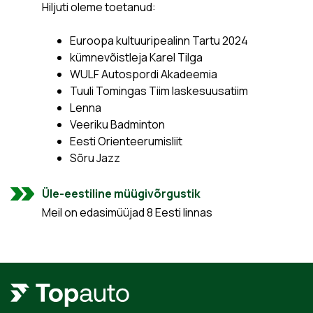
Hiljuti oleme toetanud:
Euroopa kultuuripealinn Tartu 2024
kümnevõistleja Karel Tilga
WULF Autospordi Akadeemia
Tuuli Tomingas Tiim laskesuusatiim
Lenna
Veeriku Badminton
Eesti Orienteerumisliit
Sõru Jazz
Üle-eestiline müügivõrgustik
Meil on edasimüüjad 8 Eesti linnas