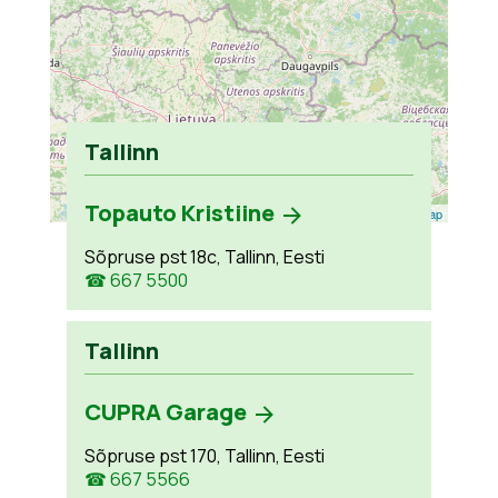
Tallinn
Topauto Kristiine
Leaflet
| ©
OpenStreetMap
Sõpruse pst 18c, Tallinn, Eesti
☎ 667 5500
Tallinn
CUPRA Garage
Sõpruse pst 170, Tallinn, Eesti
☎ 667 5566