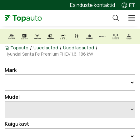
Esinduste kontaktid
ET
/
/
/
Topauto
Uued autod
Uued laoautod
Hyundai Santa Fe Premium PHEV 1.6, 186 kW
Mark
Mudel
Käigukast