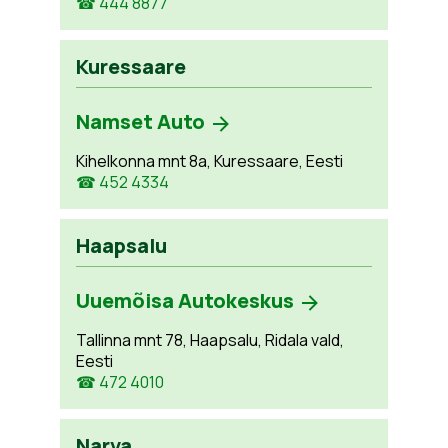
☎ 444 8877
Kuressaare
Namset Auto
Kihelkonna mnt 8a, Kuressaare, Eesti
☎ 452 4334
Haapsalu
Uuemõisa Autokeskus
Tallinna mnt 78, Haapsalu, Ridala vald,
Eesti
☎ 472 4010
Narva