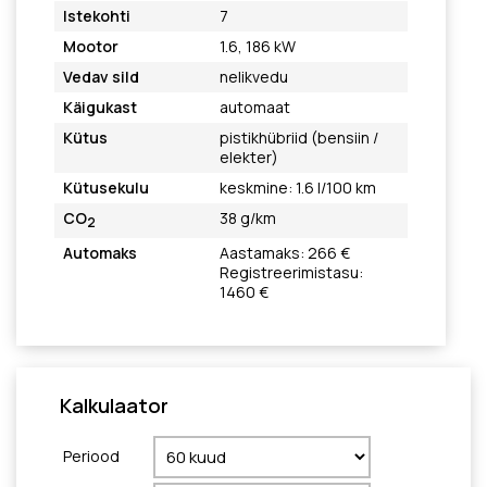
Istekohti
7
Mootor
1.6, 186 kW
Vedav sild
nelikvedu
Käigukast
automaat
Kütus
pistikhübriid (bensiin /
elekter)
Kütusekulu
keskmine: 1.6 l/100 km
CO
38 g/km
2
Automaks
Aastamaks: 266 €
Registreerimistasu:
1460 €
Kalkulaator
Periood