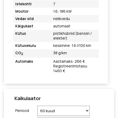
Istekohti
7
Mootor
1.6, 186 kW
Vedav sild
nelikvedu
Käigukast
automaat
Kütus
pistikhübriid (bensiin /
elekter)
Kütusekulu
keskmine: 1.6 l/100 km
CO
38 g/km
2
Automaks
Aastamaks: 266 €
Registreerimistasu:
1460 €
Kalkulaator
Periood