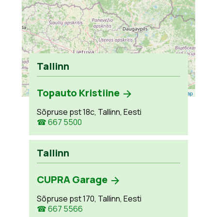
Tallinn
Topauto Kristiine
Leaflet
| ©
OpenStreetMap
Sõpruse pst 18c, Tallinn, Eesti
☎ 667 5500
Tallinn
CUPRA Garage
Sõpruse pst 170, Tallinn, Eesti
☎ 667 5566