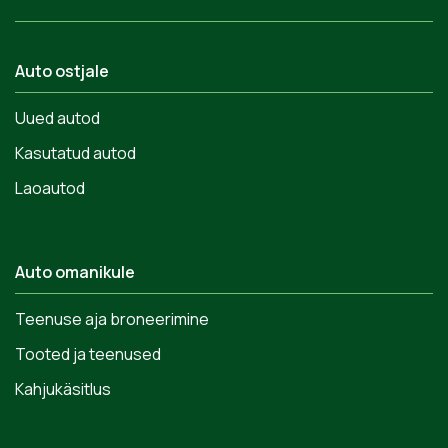
Auto ostjale
Uued autod
Kasutatud autod
Laoautod
Auto omanikule
Teenuse aja broneerimine
Tooted ja teenused
Kahjukäsitlus