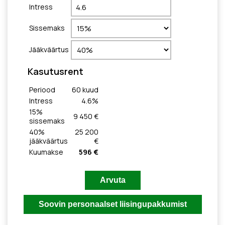
Intress
Sissemaks
Jääkväärtus
Kasutusrent
Periood
60
kuud
Intress
4.6
%
15
%
9 450 €
sissemaks
40
%
25 200
jääkväärtus
€
Kuumakse
596 €