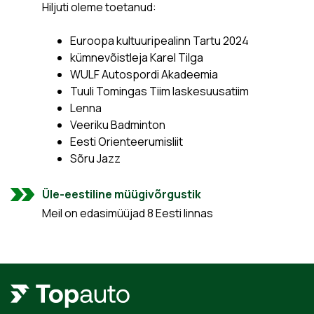
Hiljuti oleme toetanud:
Euroopa kultuuripealinn Tartu 2024
kümnevõistleja Karel Tilga
WULF Autospordi Akadeemia
Tuuli Tomingas Tiim laskesuusatiim
Lenna
Veeriku Badminton
Eesti Orienteerumisliit
Sõru Jazz
Üle-eestiline müügivõrgustik
Meil on edasimüüjad 8 Eesti linnas