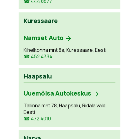
☎ 444 8877
Kuressaare
Namset Auto
Kihelkonna mnt 8a, Kuressaare, Eesti
☎ 452 4334
Haapsalu
Uuemõisa Autokeskus
Tallinna mnt 78, Haapsalu, Ridala vald,
Eesti
☎ 472 4010
Narva