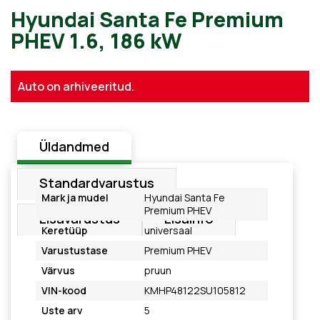
Hyundai Santa Fe Premium
Auto on arhiveeritud.
PHEV 1.6, 186 kW
Üldandmed
Standardvarustus
Mark ja mudel
Hyundai Santa Fe
Premium PHEV
Lisavarustus
Lisainfo
Keretüüp
universaal
Varustustase
Premium PHEV
Värvus
pruun
VIN-kood
KMHP48122SU105812
Uste arv
5