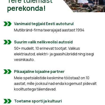
Tere tulemast
perekonda!
Vanimaid tegijaid Eesti autoturul
Mutlibränd-firma teerajajad aastast 1994
Suurim valik nelikveolisi autosid
50+ mudelit, 10 erinevat tootjat. Valikus
elektriautod, elektri- ja gaasihübriidid ning isegi
vesinikauto.
Pikaajaline lojaalne partner
Meie spetsialistide keskmine tööstaaž on 10
aastat, mille jooksul nad enda kogemust pidevalt
koolitustega täiendavad.
Toetame sporti ja kultuuri