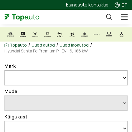
Esinduste kontaktid
ET
/
/
/
Topauto
Uued autod
Uued laoautod
Hyundai Santa Fe Premium PHEV 1.6, 186 kW
Mark
Mudel
Käigukast