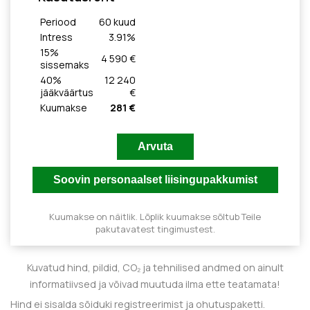
Periood
60
kuud
Intress
3.91
%
15
%
4 590 €
sissemaks
40
%
12 240
jääkväärtus
€
Kuumakse
281 €
Kuumakse on näitlik. Lõplik kuumakse sõltub Teile
pakutavatest tingimustest.
Kuvatud hind, pildid, CO₂ ja tehnilised andmed on ainult
informatiivsed ja võivad muutuda ilma ette teatamata!
Hind ei sisalda sõiduki registreerimist ja ohutuspaketti.