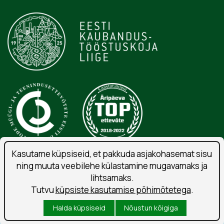
Kasutame küpsiseid, et pakkuda asjakohasemat sisu
ning muuta veebilehe külastamine mugavamaks ja
Isikuandmete töötlemise tingimused
lihtsamaks.
Liitu uudiskirjaga
Tutvu
küpsiste kasutamise põhimõtetega
.
Kasutustingimused
Halda küpsiseid
Nõustun kõigiga
Küpsised