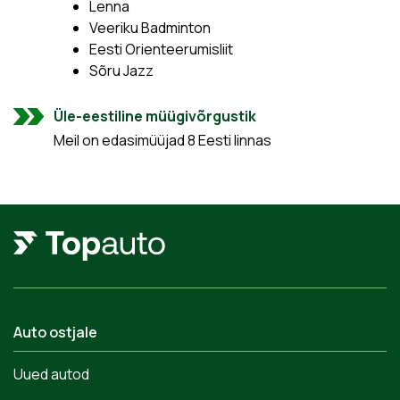
Lenna
Veeriku Badminton
Eesti Orienteerumisliit
Sõru Jazz
Üle-eestiline müügivõrgustik
Meil on edasimüüjad 8 Eesti linnas
Auto ostjale
Uued autod