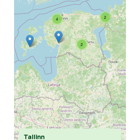
2
4
2
Tallinn