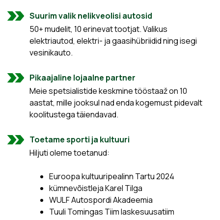
Suurim valik nelikveolisi autosid
50+ mudelit, 10 erinevat tootjat. Valikus
elektriautod, elektri- ja gaasihübriidid ning isegi
vesinikauto.
Pikaajaline lojaalne partner
Meie spetsialistide keskmine tööstaaž on 10
aastat, mille jooksul nad enda kogemust pidevalt
koolitustega täiendavad.
Toetame sporti ja kultuuri
Hiljuti oleme toetanud:
Euroopa kultuuripealinn Tartu 2024
kümnevõistleja Karel Tilga
WULF Autospordi Akadeemia
Tuuli Tomingas Tiim laskesuusatiim