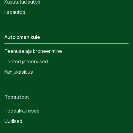
Kasutatud autod
Laoautod
Auto omanikule
Teenuse aja broneerimine
Tooted ja teenused
Kahjukäsitlus
Topautost
Tööpakkumised
Uudised