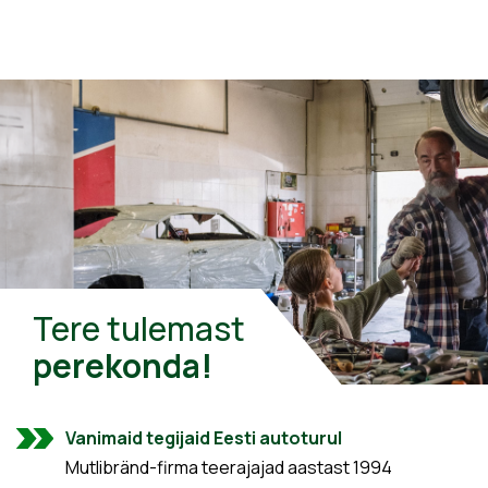
Tere tulemast
perekonda!
Vanimaid tegijaid Eesti autoturul
Mutlibränd-firma teerajajad aastast 1994