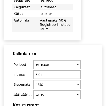
Vedav sild
esivedu
Käigukast
automaat
Kütus
elekter
Automaks
Aastamaks: 50 €
Registreerimistasu:
150 €
Kalkulaator
Periood
Intress
Sissemaks
Jääkväärtus
Kasutusrent