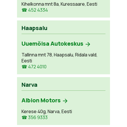
Kihelkonna mnt 8a, Kuressaare, Eesti
☎ 452 4334
Haapsalu
Uuemõisa Autokeskus
Tallinna mnt 78, Haapsalu, Ridala vald,
Eesti
☎ 472 4010
Narva
Albion Motors
Kerese 40g, Narva, Eesti
☎ 356 9333