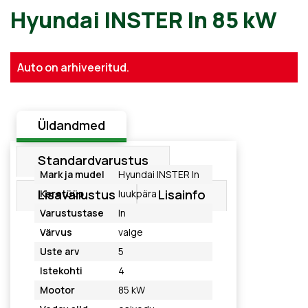
Hyundai INSTER In 85 kW
Auto on arhiveeritud.
Üldandmed
Standardvarustus
Mark ja mudel
Hyundai INSTER In
Lisavarustus
Lisainfo
Keretüüp
luukpära
Varustustase
In
Värvus
valge
Uste arv
5
Istekohti
4
Mootor
85 kW