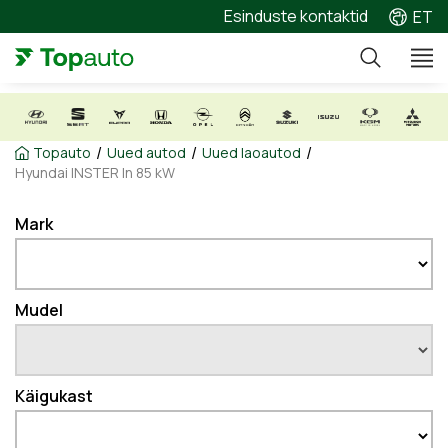
Esinduste kontaktid
ET
/
/
/
Topauto
Uued autod
Uued laoautod
Hyundai INSTER In 85 kW
Mark
Mudel
Käigukast