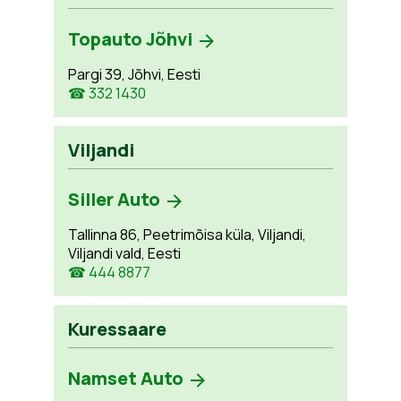
Topauto Jõhvi
Pargi 39, Jõhvi, Eesti
☎ 332 1430
Viljandi
Siller Auto
Tallinna 86, Peetrimõisa küla, Viljandi,
Viljandi vald, Eesti
☎ 444 8877
Kuressaare
Namset Auto