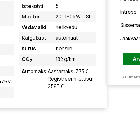
Istekohti
5
Intress
Mootor
2.0, 150 kW, TSI
Sissema
Vedav sild
nelikvedu
Käigukast
automaat
Jääkvää
Kütus
bensiin
CO
182 g/km
2
Automaks
Aastamaks: 373 €
Kuumakse
Registreerimistasu:
47531
2585 €