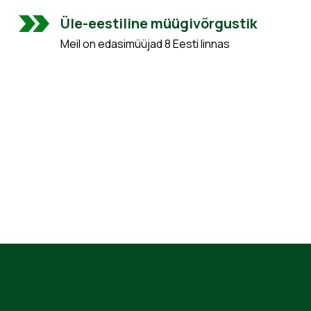
Üle-eestiline müügivõrgustik
Meil on edasimüüjad 8 Eesti linnas