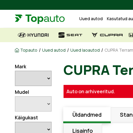
Uued autod
Kasutatud a
/
/
/
Topauto
Uued autod
Uued laoautod
CUPRA Terrama
Mark
CUPRA Te
Auto on arhiveeritud.
Mudel
Üldandmed
Stan
Käigukast
Lisainfo