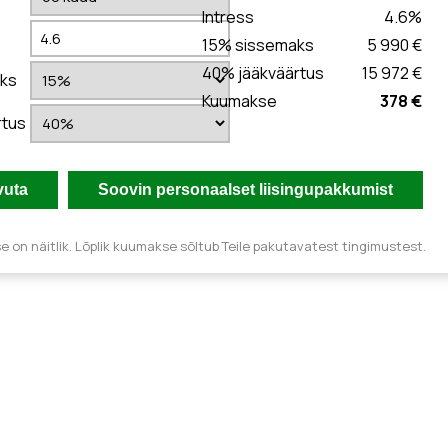
Intress
4.6
%
15
% sissemaks
5 990 €
40
% jääkväärtus
15 972 €
ks
Kuumakse
378 €
rtus
 on näitlik. Lõplik kuumakse sõltub Teile pakutavatest tingimustest.