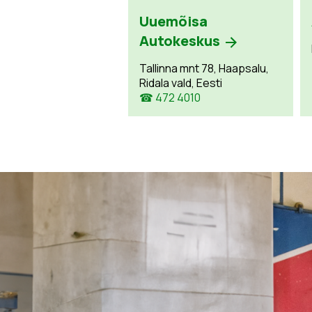
Uuemõisa
Autokeskus
Tallinna mnt 78, Haapsalu,
Ridala vald, Eesti
☎ 472 4010