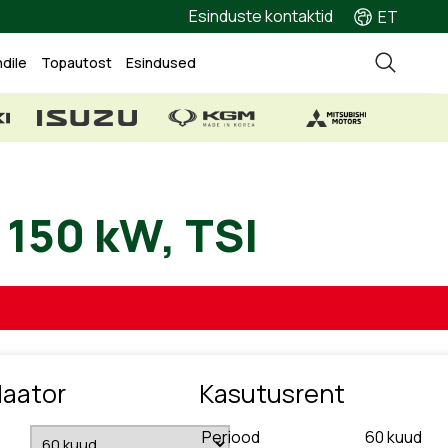
Esinduste kontaktid
ET
ndile
Topautost
Esindused
.0, 150 kW, TSI
laator
Kasutusrent
Periood
60
kuud