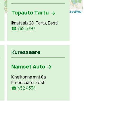
Topauto Tartu
Leaflet
| ©
OpenStreetMap
Ilmatsalu 28, Tartu, Eesti
☎ 742 5797
Kuressaare
Namset Auto
Kihelkonna mnt 8a,
Kuressaare, Eesti
☎ 452 4334