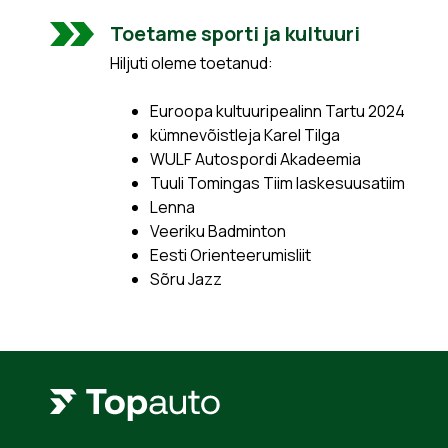
Toetame sporti ja kultuuri
Hiljuti oleme toetanud:
Euroopa kultuuripealinn Tartu 2024
kümnevõistleja Karel Tilga
WULF Autospordi Akadeemia
Tuuli Tomingas Tiim laskesuusatiim
Lenna
Veeriku Badminton
Eesti Orienteerumisliit
Sõru Jazz