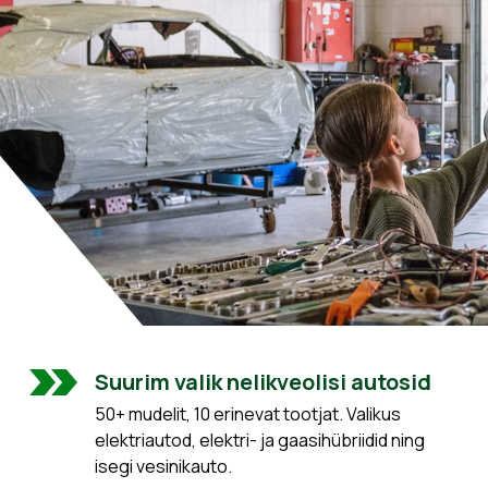
Suurim valik nelikveolisi autosid
50+ mudelit, 10 erinevat tootjat. Valikus
elektriautod, elektri- ja gaasihübriidid ning
isegi vesinikauto.