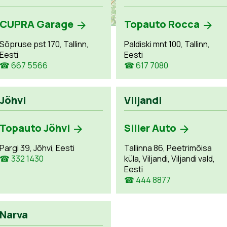
CUPRA Garage
Topauto Rocca
Sõpruse pst 170, Tallinn,
Paldiski mnt 100, Tallinn,
Eesti
Eesti
☎ 667 5566
☎ 617 7080
Jõhvi
Viljandi
Topauto Jõhvi
Siller Auto
Pargi 39, Jõhvi, Eesti
Tallinna 86, Peetrimõisa
☎ 332 1430
küla, Viljandi, Viljandi vald,
Eesti
☎ 444 8877
Narva