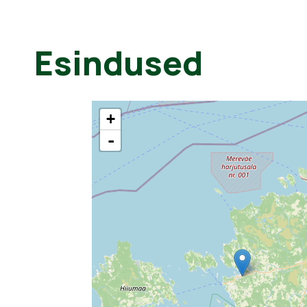
Esindused
+
-