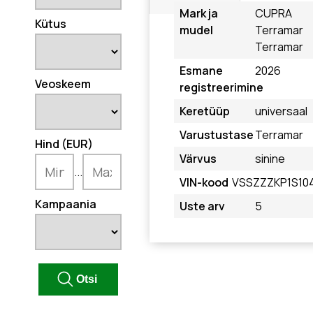
Mark ja
CUPRA
Kütus
mudel
Terramar
Terramar
Esmane
2026
Veoskeem
registreerimine
Keretüüp
universaal
Varustustase
Terramar
Hind (EUR)
Värvus
sinine
...
VIN-kood
VSSZZZKP1S10
Kampaania
Uste arv
5