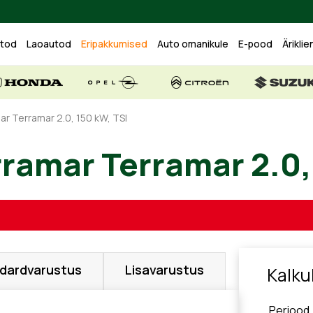
utod
Laoautod
Eripakkumised
Auto omanikule
E-pood
Äriklie
r Terramar 2.0, 150 kW, TSI
rramar Terramar 2
dardvarustus
Lisavarustus
Kalku
Periood