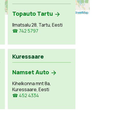
Topauto Tartu
Leaflet
| ©
OpenStreetMap
Ilmatsalu 28, Tartu, Eesti
☎ 742 5797
Kuressaare
Namset Auto
Kihelkonna mnt 8a,
Kuressaare, Eesti
☎ 452 4334