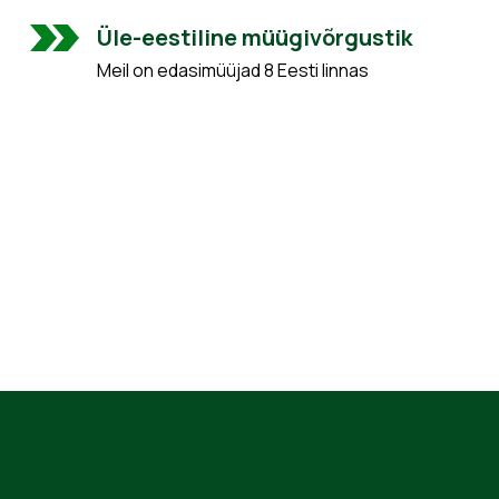
Üle-eestiline müügivõrgustik
Meil on edasimüüjad 8 Eesti linnas