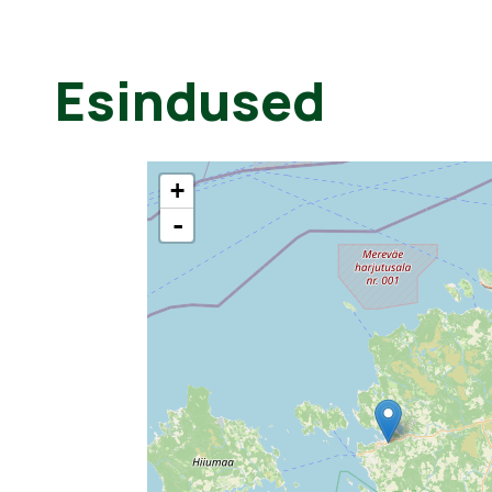
Esindused
+
-