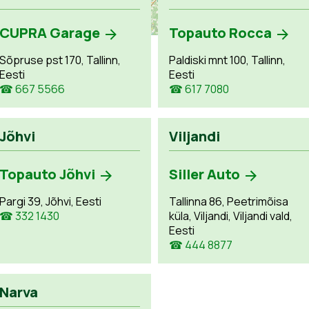
CUPRA Garage
Topauto Rocca
Sõpruse pst 170, Tallinn,
Paldiski mnt 100, Tallinn,
Eesti
Eesti
☎ 667 5566
☎ 617 7080
Jõhvi
Viljandi
Topauto Jõhvi
Siller Auto
Pargi 39, Jõhvi, Eesti
Tallinna 86, Peetrimõisa
☎ 332 1430
küla, Viljandi, Viljandi vald,
Eesti
☎ 444 8877
Narva