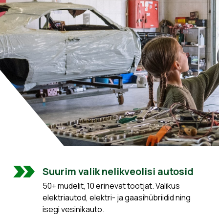
Suurim valik nelikveolisi autosid
50+ mudelit, 10 erinevat tootjat. Valikus
elektriautod, elektri- ja gaasihübriidid ning
isegi vesinikauto.