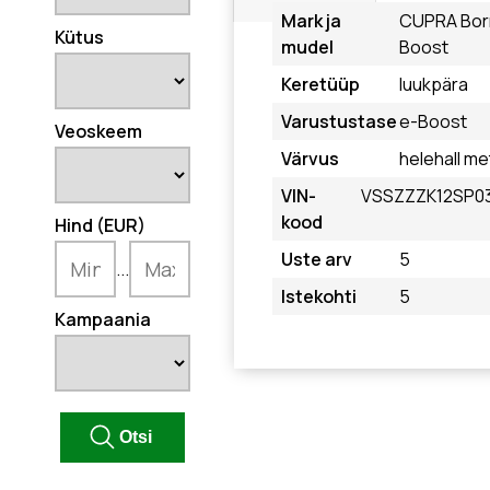
Mark ja
CUPRA Bor
Kütus
mudel
Boost
Keretüüp
luukpära
Varustustase
e-Boost
Veoskeem
Värvus
helehall met
VIN-
VSSZZZK12SP0
kood
Hind (EUR)
Uste arv
5
...
Istekohti
5
Kampaania