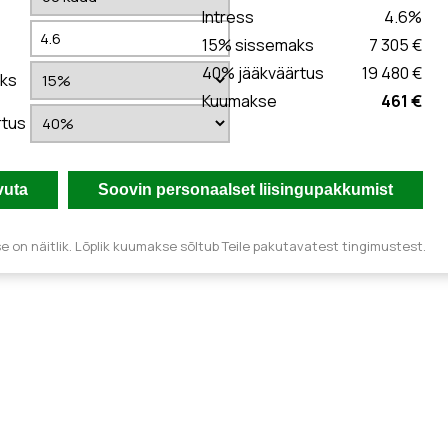
Intress
4.6
%
15
% sissemaks
7 305 €
40
% jääkväärtus
19 480 €
ks
Kuumakse
461 €
rtus
 on näitlik. Lõplik kuumakse sõltub Teile pakutavatest tingimustest.