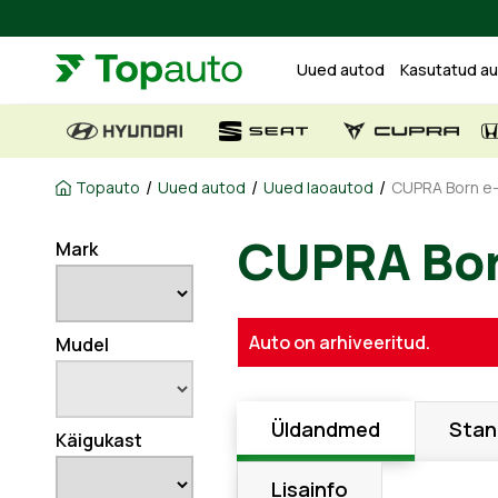
Uued autod
Kasutatud a
/
/
/
Topauto
Uued autod
Uued laoautod
CUPRA Born e-
Mark
CUPRA B
Auto on arhiveeritud.
Mudel
Üldandmed
Stan
Käigukast
Lisainfo