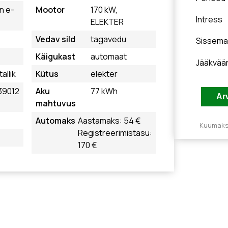
n e-
Mootor
170 kW,
Intress
ELEKTER
Vedav sild
tagavedu
Sissema
Käigukast
automaat
Jääkvää
allik
Kütus
elekter
39012
Aku
77 kWh
mahtuvus
Automaks
Aastamaks: 54 €
Kuumakse
Registreerimistasu:
170 €