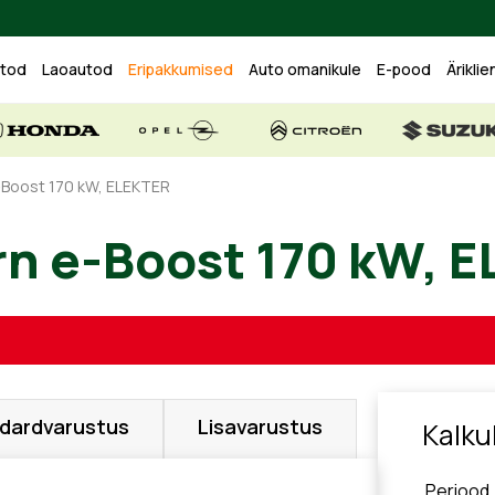
utod
Laoautod
Eripakkumised
Auto omanikule
E-pood
Äriklie
Boost 170 kW, ELEKTER
orn e-Boost 170 k
dardvarustus
Lisavarustus
Kalku
Periood