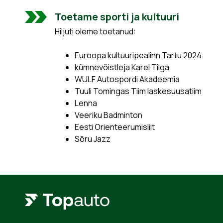
Toetame sporti ja kultuuri
Hiljuti oleme toetanud:
Euroopa kultuuripealinn Tartu 2024
kümnevõistleja Karel Tilga
WULF Autospordi Akadeemia
Tuuli Tomingas Tiim laskesuusatiim
Lenna
Veeriku Badminton
Eesti Orienteerumisliit
Sõru Jazz