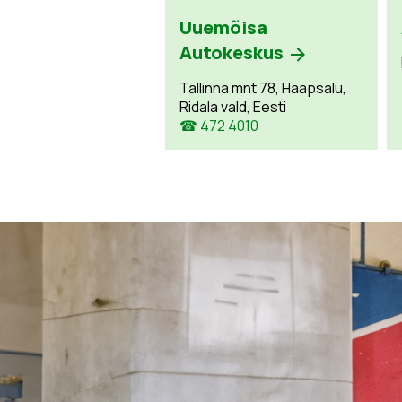
Uuemõisa
Autokeskus
Tallinna mnt 78, Haapsalu,
Ridala vald, Eesti
☎ 472 4010