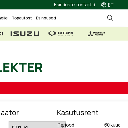
Esinduste kontaktid
ET
ndile
Topautost
Esindused
W, ELEKTER
laator
Kasutusrent
Periood
60
kuud