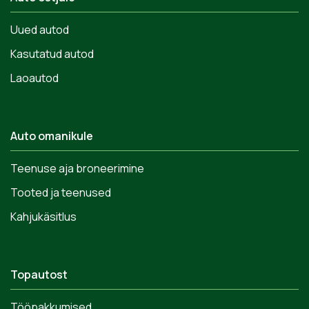
Uued autod
Kasutatud autod
Laoautod
Auto omanikule
Teenuse aja broneerimine
Tooted ja teenused
Kahjukäsitlus
Topautost
Tööpakkumised