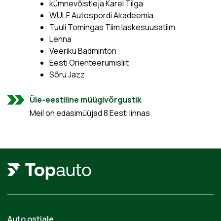
kümnevõistleja Karel Tilga
WULF Autospordi Akadeemia
Tuuli Tomingas Tiim laskesuusatiim
Lenna
Veeriku Badminton
Eesti Orienteerumisliit
Sõru Jazz
Üle-eestiline müügivõrgustik
Meil on edasimüüjad 8 Eesti linnas
Auto ostjale