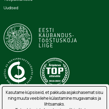
Uudised
Kasutame küpsiseid, et pakkuda asjakohasemat sisu
ning muuta veebilehe külastamine mugavamaks ja
Isikuandmete töötlemise tingimused
lihtsamaks.
Liitu uudiskirjaga