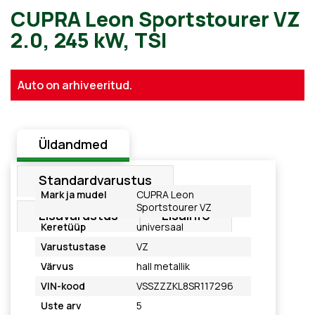
CUPRA Leon Sportstourer 
Auto on arhiveeritud.
2.0, 245 kW, TSI
Üldandmed
Standardvarustus
Mark ja mudel
CUPRA Leon
Sportstourer VZ
Lisavarustus
Lisainfo
Keretüüp
universaal
Varustustase
VZ
Värvus
hall metallik
VIN-kood
VSSZZZKL8SR117296
Uste arv
5