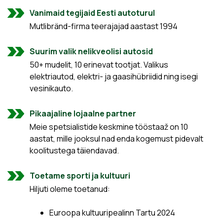
Vanimaid tegijaid Eesti autoturul
Mutlibränd-firma teerajajad aastast 1994
Suurim valik nelikveolisi autosid
50+ mudelit, 10 erinevat tootjat. Valikus
elektriautod, elektri- ja gaasihübriidid ning isegi
vesinikauto.
Pikaajaline lojaalne partner
Meie spetsialistide keskmine tööstaaž on 10
aastat, mille jooksul nad enda kogemust pidevalt
koolitustega täiendavad.
Toetame sporti ja kultuuri
Hiljuti oleme toetanud:
Euroopa kultuuripealinn Tartu 2024