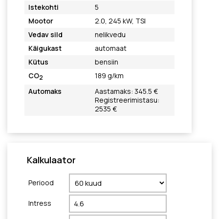
Istekohti
5
Mootor
2.0, 245 kW, TSI
Vedav sild
nelikvedu
Käigukast
automaat
Kütus
bensiin
CO
189 g/km
2
Automaks
Aastamaks: 345.5 €
Registreerimistasu:
2535 €
Kalkulaator
Periood
Intress