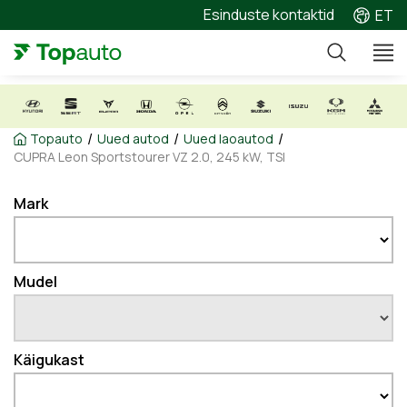
Esinduste kontaktid
ET
/
/
/
Topauto
Uued autod
Uued laoautod
CUPRA Leon Sportstourer VZ 2.0, 245 kW, TSI
Mark
Mudel
Käigukast