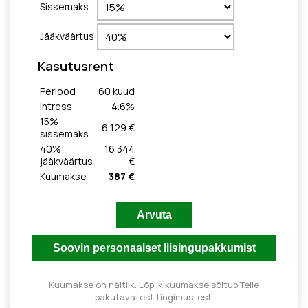
Sissemaks
Jääkväärtus
Kasutusrent
Periood
60
kuud
Intress
4.6
%
15
%
6 129 €
sissemaks
40
%
16 344
jääkväärtus
€
Kuumakse
387 €
Kuumakse on näitlik. Lõplik kuumakse sõltub Teile
pakutavatest tingimustest.