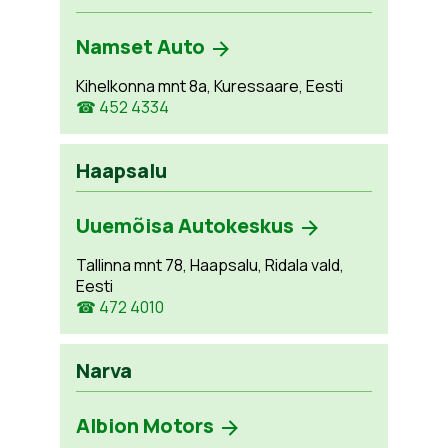
Namset Auto
Kihelkonna mnt 8a, Kuressaare, Eesti
☎ 452 4334
Haapsalu
Uuemõisa Autokeskus
Tallinna mnt 78, Haapsalu, Ridala vald,
Eesti
☎ 472 4010
Narva
Albion Motors