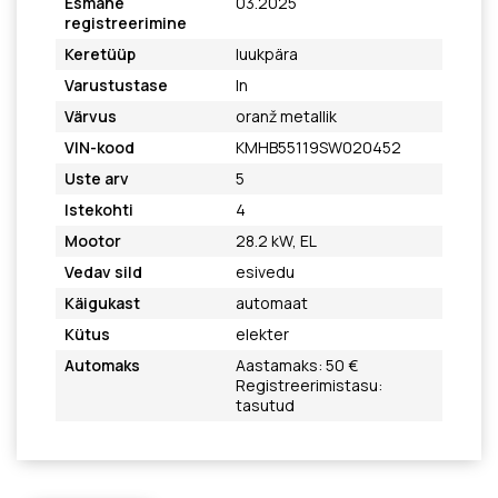
Esmane
03.2025
registreerimine
Keretüüp
luukpära
Varustustase
In
Värvus
oranž metallik
VIN-kood
KMHB55119SW020452
Uste arv
5
Istekohti
4
Mootor
28.2 kW, EL
Vedav sild
esivedu
Käigukast
automaat
Kütus
elekter
Automaks
Aastamaks: 50 €
Registreerimistasu:
tasutud