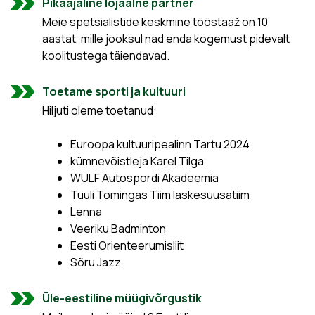
Pikaajaline lojaalne partner
Meie spetsialistide keskmine tööstaaž on 10
aastat, mille jooksul nad enda kogemust pidevalt
koolitustega täiendavad.
Toetame sporti ja kultuuri
Hiljuti oleme toetanud:
Euroopa kultuuripealinn Tartu 2024
kümnevõistleja Karel Tilga
WULF Autospordi Akadeemia
Tuuli Tomingas Tiim laskesuusatiim
Lenna
Veeriku Badminton
Eesti Orienteerumisliit
Sõru Jazz
Üle-eestiline müügivõrgustik