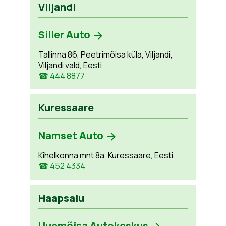
Viljandi
Siller Auto
Tallinna 86, Peetrimõisa küla, Viljandi,
Viljandi vald, Eesti
☎ 444 8877
Kuressaare
Namset Auto
Kihelkonna mnt 8a, Kuressaare, Eesti
☎ 452 4334
Haapsalu
Uuemõisa Autokeskus