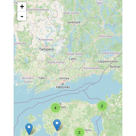
+
-
2
4
2