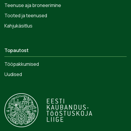
Teenuse aja broneerimine
Tooted ja teenused
Kahjukäsitlus
Topautost
Tööpakkumised
Uudised