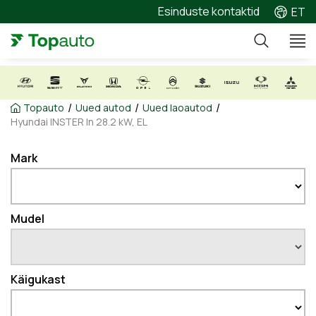
Esinduste kontaktid
ET
/
/
/
Topauto
Uued autod
Uued laoautod
Hyundai INSTER In 28.2 kW, EL
Mark
Mudel
Käigukast