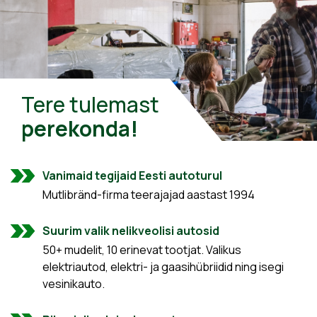
Tere tulemast
perekonda!
Vanimaid tegijaid Eesti autoturul
Mutlibränd-firma teerajajad aastast 1994
Suurim valik nelikveolisi autosid
50+ mudelit, 10 erinevat tootjat. Valikus
elektriautod, elektri- ja gaasihübriidid ning isegi
vesinikauto.