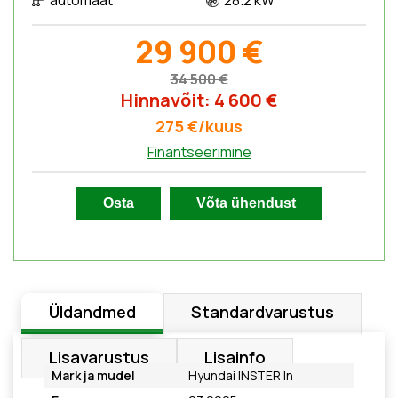
automaat
28.2 kW
29 900 €
34 500 €
Hinnavõit: 4 600 €
275 €/kuus
Finantseerimine
Üldandmed
Standardvarustus
Lisavarustus
Lisainfo
Mark ja mudel
Hyundai INSTER In