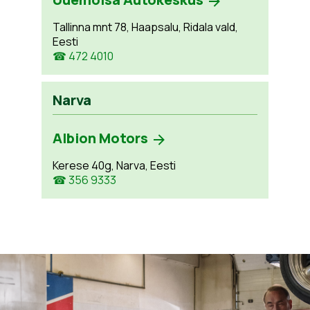
Tallinna mnt 78, Haapsalu, Ridala vald,
Eesti
☎ 472 4010
Narva
Albion Motors
Kerese 40g, Narva, Eesti
☎ 356 9333