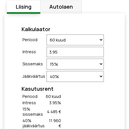
Liising
Autolaen
Kalkulaator
Periood
Intress
Sissemaks
Jääkväärtus
Kasutusrent
Periood
60
kuud
Intress
3.95
%
15
%
4 485 €
sissemaks
40
%
11 960
jääkväärtus
€