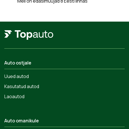
Meil on edasimüüjad 8 Eesti linnas
Auto ostjale
Uued autod
Kasutatud autod
Laoautod
Auto omanikule