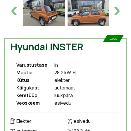
Laos
Hyundai INSTER
Varustustase
In
Mootor
28.2 kW, EL
Kütus
elekter
Käigukast
automaat
Keretüüp
luukpära
Veoskeem
esivedu
Elekter
esivedu