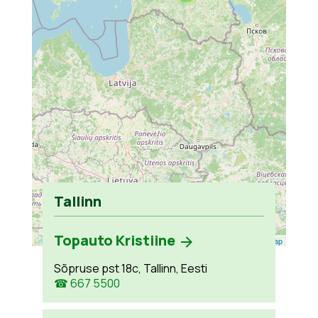
Tallinn
Topauto Kristiine
Leaflet
| ©
OpenStreetMap
Sõpruse pst 18c, Tallinn, Eesti
☎ 667 5500