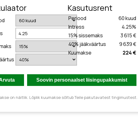
kulaator
Kasutusrent
Periood
60
kuud
od
Intress
4.25
%
ss
15
% sissemaks
3 615 €
40
% jääkväärtus
9 639 €
emaks
Kuumakse
224 €
äärtus
kse on näitlik. Lõplik kuumakse sõltub Teile pakutavatest tingimustest.