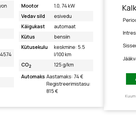
yon
Mootor
1.0, 74 kW
Kal
Vedav sild
esivedu
Perio
Käigukast
automaat
Intre
Kütus
bensiin
Siss
Kütusekulu
keskmine: 5.5
74574
l/100 km
Jääkv
CO
125 g/km
2
Automaks
Aastamaks: 74 €
Registreerimistasu:
815 €
Kuuma