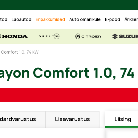
utod
Laoautod
Eripakkumised
Auto omanikule
E-pood
Äriklie
 Comfort 1.0, 74 kW
Bayon Comfort 1.0
dardvarustus
Lisavarustus
Liising