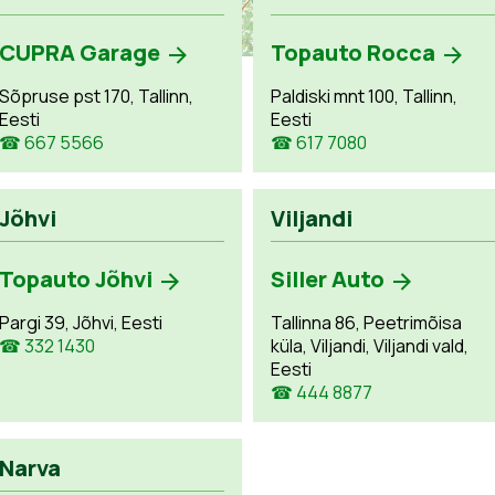
CUPRA Garage
Topauto Rocca
Sõpruse pst 170, Tallinn,
Paldiski mnt 100, Tallinn,
Eesti
Eesti
☎ 667 5566
☎ 617 7080
Jõhvi
Viljandi
Topauto Jõhvi
Siller Auto
Pargi 39, Jõhvi, Eesti
Tallinna 86, Peetrimõisa
☎ 332 1430
küla, Viljandi, Viljandi vald,
Eesti
☎ 444 8877
Narva