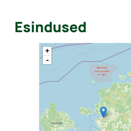
Esindused
+
-