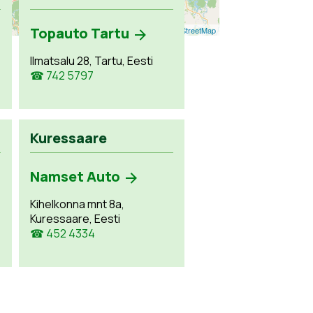
Topauto Tartu
Leaflet
| ©
OpenStreetMap
Ilmatsalu 28, Tartu, Eesti
☎ 742 5797
Kuressaare
Namset Auto
Kihelkonna mnt 8a,
Kuressaare, Eesti
☎ 452 4334