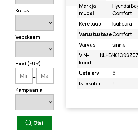
Mark ja
Hyundai Ba
Kütus
mudel
Comfort
Keretüüp
luukpära
Varustustase
Comfort
Veoskeem
Värvus
sinine
VIN-
NLHBN81G9SZ5
kood
Hind (EUR)
Uste arv
5
...
Istekohti
5
Kampaania