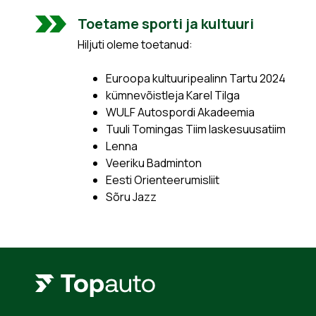
Toetame sporti ja kultuuri
Hiljuti oleme toetanud:
Euroopa kultuuripealinn Tartu 2024
kümnevõistleja Karel Tilga
WULF Autospordi Akadeemia
Tuuli Tomingas Tiim laskesuusatiim
Lenna
Veeriku Badminton
Eesti Orienteerumisliit
Sõru Jazz