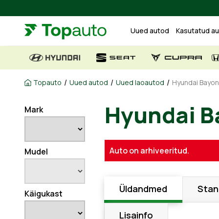
Uued autod
Kasutatud a
/
/
/
Topauto
Uued autod
Uued laoautod
Hyundai Bayon
Mark
Hyundai 
Auto on arhiveeritud.
Mudel
Üldandmed
Stan
Käigukast
Lisainfo