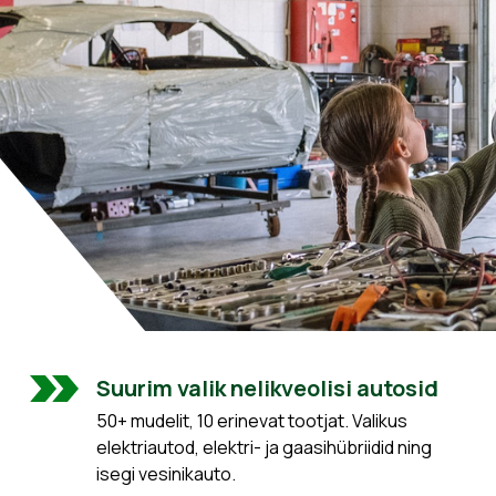
Suurim valik nelikveolisi autosid
50+ mudelit, 10 erinevat tootjat. Valikus
elektriautod, elektri- ja gaasihübriidid ning
isegi vesinikauto.