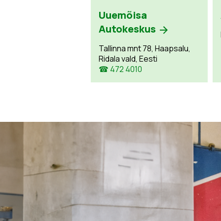
Uuemõisa
Autokeskus
Tallinna mnt 78, Haapsalu,
Ridala vald, Eesti
☎ 472 4010