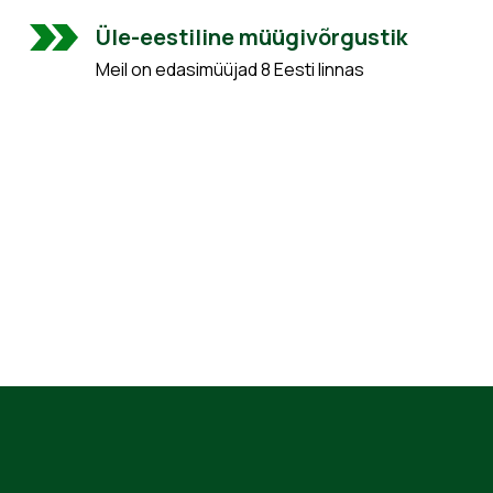
Üle-eestiline müügivõrgustik
Meil on edasimüüjad 8 Eesti linnas