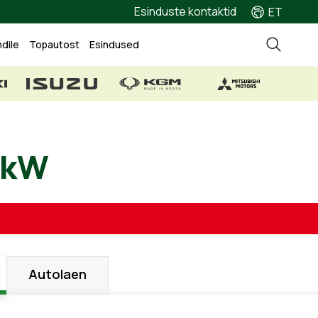
Esinduste kontaktid
ET
ndile
Topautost
Esindused
, 74 kW
Autolaen