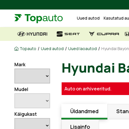
Uued autod
Kasutatud a
/
/
/
Topauto
Uued autod
Uued laoautod
Hyundai Bayon
Mark
Hyundai 
Auto on arhiveeritud.
Mudel
Üldandmed
Stan
Käigukast
Lisainfo