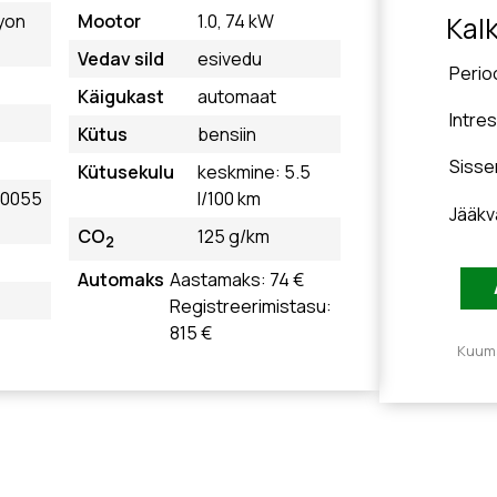
yon
Mootor
1.0, 74 kW
Kal
Vedav sild
esivedu
Perio
Käigukast
automaat
Intre
Kütus
bensiin
Siss
Kütusekulu
keskmine: 5.5
20055
l/100 km
Jääkv
CO
125 g/km
2
Automaks
Aastamaks: 74 €
Registreerimistasu:
815 €
Kuuma