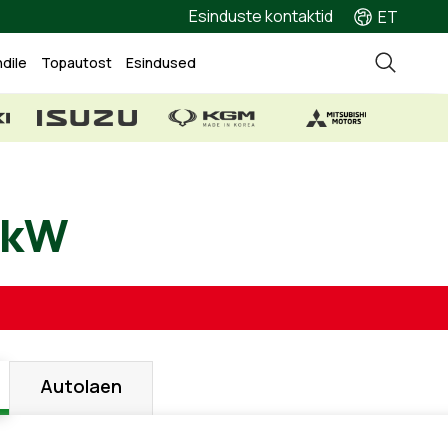
Esinduste kontaktid
ET
ndile
Topautost
Esindused
, 74 kW
Autolaen