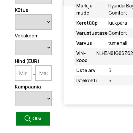
Mark ja
Hyundai Ba
Kütus
mudel
Comfort
Keretüüp
luukpära
Varustustase
Comfort
Veoskeem
Värvus
tumehall
VIN-
NLHBN81G8SZ6
kood
Hind (EUR)
Uste arv
5
...
Istekohti
5
Kampaania