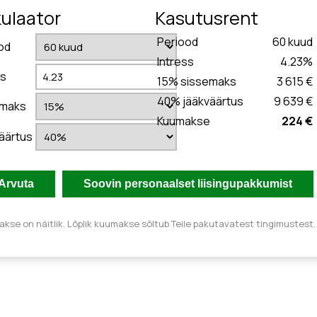
kulaator
Kasutusrent
Periood
60
kuud
od
Intress
4.23
%
ss
15
% sissemaks
3 615 €
40
% jääkväärtus
9 639 €
emaks
Kuumakse
224 €
äärtus
kse on näitlik. Lõplik kuumakse sõltub Teile pakutavatest tingimustest.