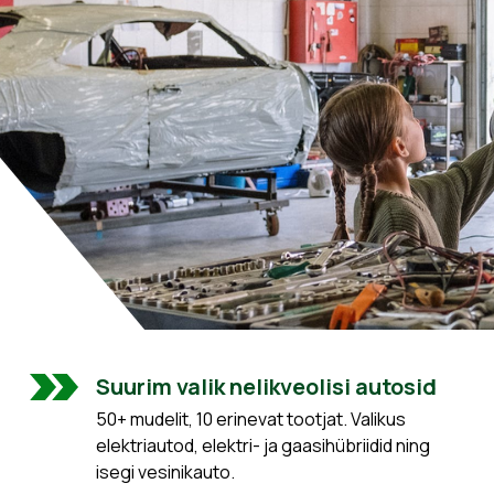
Suurim valik nelikveolisi autosid
50+ mudelit, 10 erinevat tootjat. Valikus
elektriautod, elektri- ja gaasihübriidid ning
isegi vesinikauto.