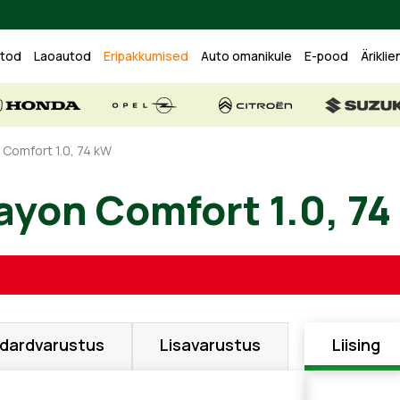
utod
Laoautod
Eripakkumised
Auto omanikule
E-pood
Äriklie
 Comfort 1.0, 74 kW
Bayon Comfort 1.0
dardvarustus
Lisavarustus
Liising