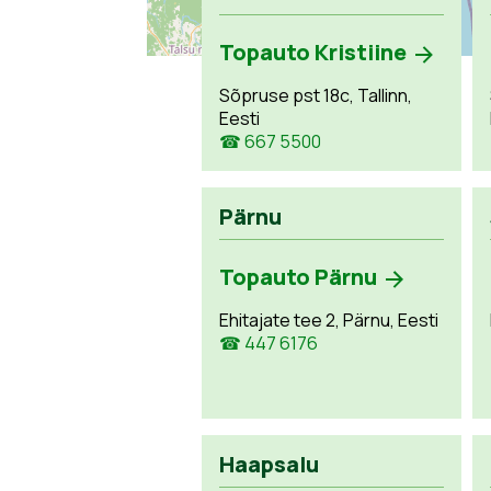
Topauto Kristiine
Sõpruse pst 18c, Tallinn,
Eesti
☎ 667 5500
Pärnu
Topauto Pärnu
Ehitajate tee 2, Pärnu, Eesti
☎ 447 6176
Haapsalu