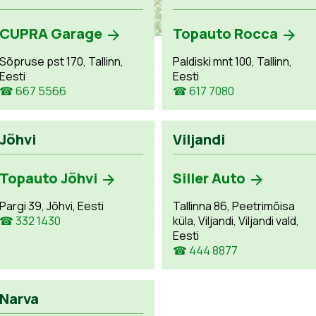
CUPRA Garage
Topauto Rocca
Sõpruse pst 170, Tallinn,
Paldiski mnt 100, Tallinn,
Eesti
Eesti
☎ 667 5566
☎ 617 7080
Jõhvi
Viljandi
Topauto Jõhvi
Siller Auto
Pargi 39, Jõhvi, Eesti
Tallinna 86, Peetrimõisa
☎ 332 1430
küla, Viljandi, Viljandi vald,
Eesti
☎ 444 8877
Narva