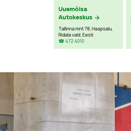
Uuemõisa
Autokeskus
Tallinna mnt 78, Haapsalu,
Ridala vald, Eesti
☎ 472 4010