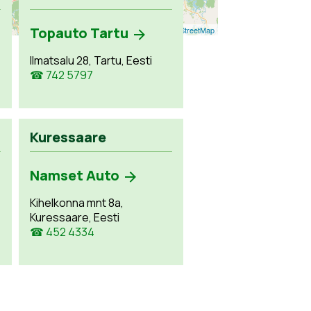
Topauto Tartu
Leaflet
| ©
OpenStreetMap
Ilmatsalu 28, Tartu, Eesti
☎ 742 5797
Kuressaare
Namset Auto
Kihelkonna mnt 8a,
Kuressaare, Eesti
☎ 452 4334