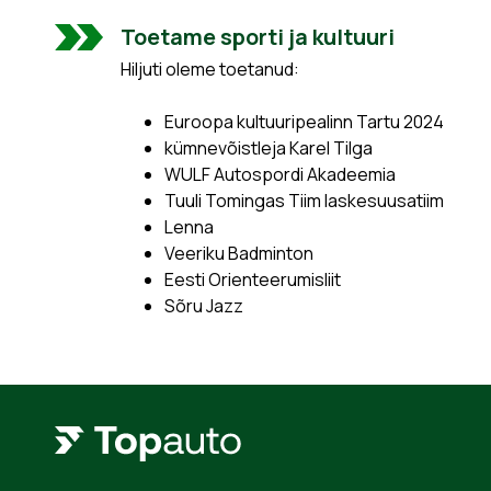
Toetame sporti ja kultuuri
Hiljuti oleme toetanud:
Euroopa kultuuripealinn Tartu 2024
kümnevõistleja Karel Tilga
WULF Autospordi Akadeemia
Tuuli Tomingas Tiim laskesuusatiim
Lenna
Veeriku Badminton
Eesti Orienteerumisliit
Sõru Jazz