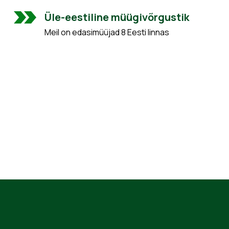
Üle-eestiline müügivõrgustik
Meil on edasimüüjad 8 Eesti linnas