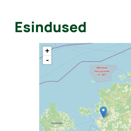
Esindused
+
-