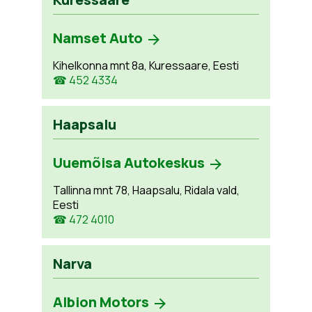
Namset Auto
Kihelkonna mnt 8a, Kuressaare, Eesti
☎ 452 4334
Haapsalu
Uuemõisa Autokeskus
Tallinna mnt 78, Haapsalu, Ridala vald,
Eesti
☎ 472 4010
Narva
Albion Motors