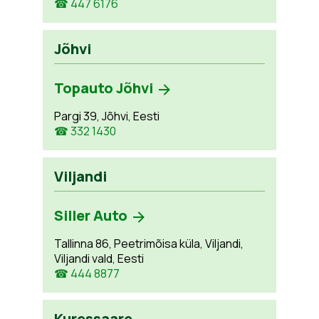
☎ 447 6176
Jõhvi
Topauto Jõhvi
Pargi 39, Jõhvi, Eesti
☎ 332 1430
Viljandi
Siller Auto
Tallinna 86, Peetrimõisa küla, Viljandi,
Viljandi vald, Eesti
☎ 444 8877
Kuressaare