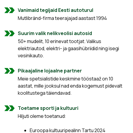
Vanimaid tegijaid Eesti autoturul
Mutlibränd-firma teerajajad aastast 1994
Suurim valik nelikveolisi autosid
50+ mudelit, 10 erinevat tootjat. Valikus
elektriautod, elektri- ja gaasihübriidid ning isegi
vesinikauto.
Pikaajaline lojaalne partner
Meie spetsialistide keskmine tööstaaž on 10
aastat, mille jooksul nad enda kogemust pidevalt
koolitustega täiendavad.
Toetame sporti ja kultuuri
Hiljuti oleme toetanud:
Euroopa kultuuripealinn Tartu 2024