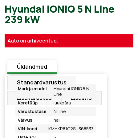
Hyundai IONIQ 5 N Line
239 kW
Auto on arhiveeritud.
Üldandmed
Standardvarustus
Mark ja mudel
Hyundai IONIQ 5 N
Line
Lisavarustus
Lisainfo
Keretüüp
luukpära
Varustustase
N Line
Värvus
hall
VIN-kood
KMHKR81C2SU368533
Uste arv
5