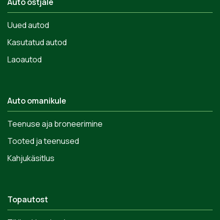
Auto ostjale
Uued autod
Kasutatud autod
Laoautod
Auto omanikule
Teenuse aja broneerimine
Tooted ja teenused
Kahjukäsitlus
Topautost