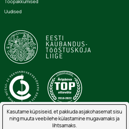
Tööpakkumised
Uudised
Kasutame küpsiseid, et pakkuda asjakohasemat sisu
ning muuta veebilehe külastamine mugavamaks ja
Isikuandmete töötlemise tingimused
lihtsamaks.