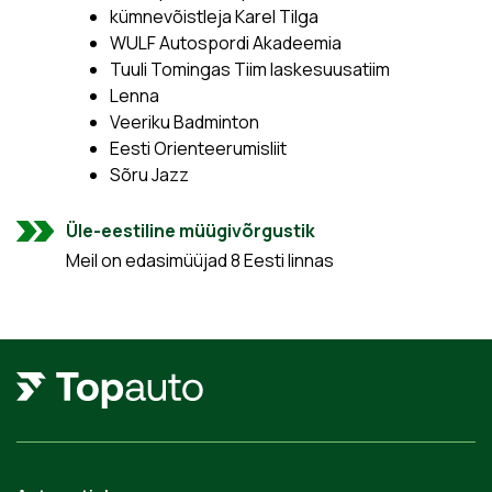
kümnevõistleja Karel Tilga
WULF Autospordi Akadeemia
Tuuli Tomingas Tiim laskesuusatiim
Lenna
Veeriku Badminton
Eesti Orienteerumisliit
Sõru Jazz
Üle-eestiline müügivõrgustik
Meil on edasimüüjad 8 Eesti linnas