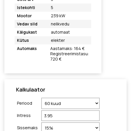
Istekohti
5
Mootor
239 kW
Vedav sild
nelikvedu
Käigukast
automaat
Kütus
elekter
Automaks
Aastamaks: 164 €
Registreerimistasu:
720 €
Kalkulaator
Periood
Intress
Sissemaks