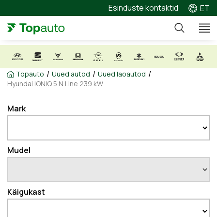
Esinduste kontaktid
ET
/
/
/
Topauto
Uued autod
Uued laoautod
Hyundai IONIQ 5 N Line 239 kW
Mark
Mudel
Käigukast