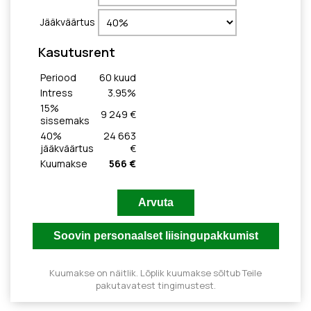
Jääkväärtus
Kasutusrent
Periood
60
kuud
Intress
3.95
%
15
%
9 249 €
sissemaks
40
%
24 663
jääkväärtus
€
Kuumakse
566 €
Kuumakse on näitlik. Lõplik kuumakse sõltub Teile
pakutavatest tingimustest.