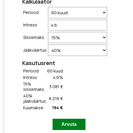
Kalkulaator
Periood
Intress
Sissemaks
Jääkväärtus
Kasutusrent
Periood
60
kuud
Intress
4.6
%
15
%
3 081 €
sissemaks
40
%
8 216 €
jääkväärtus
Kuumakse
194 €