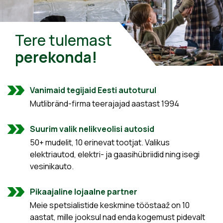
Tere tulemast
perekonda!
Vanimaid tegijaid Eesti autoturul
Mutlibränd-firma teerajajad aastast 1994
Suurim valik nelikveolisi autosid
50+ mudelit, 10 erinevat tootjat. Valikus
elektriautod, elektri- ja gaasihübriidid ning isegi
vesinikauto.
Pikaajaline lojaalne partner
Meie spetsialistide keskmine tööstaaž on 10
aastat, mille jooksul nad enda kogemust pidevalt