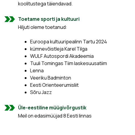
koolitustega täiendavad.
Toetame sporti ja kultuuri
Hiljuti oleme toetanud:
Euroopa kultuuripealinn Tartu 2024
kümnevõistleja Karel Tilga
WULF Autospordi Akadeemia
Tuuli Tomingas Tiim laskesuusatiim
Lenna
Veeriku Badminton
Eesti Orienteerumisliit
Sõru Jazz
Üle-eestiline müügivõrgustik
Meil on edasimüüjad 8 Eesti linnas