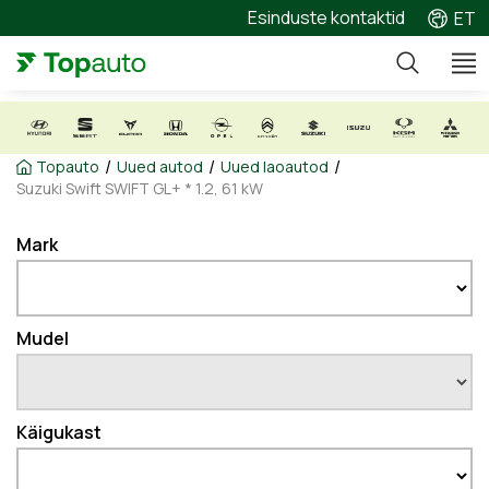
Esinduste kontaktid
ET
/
/
/
Topauto
Uued autod
Uued laoautod
Suzuki Swift SWIFT GL+ * 1.2, 61 kW
Mark
Mudel
Käigukast