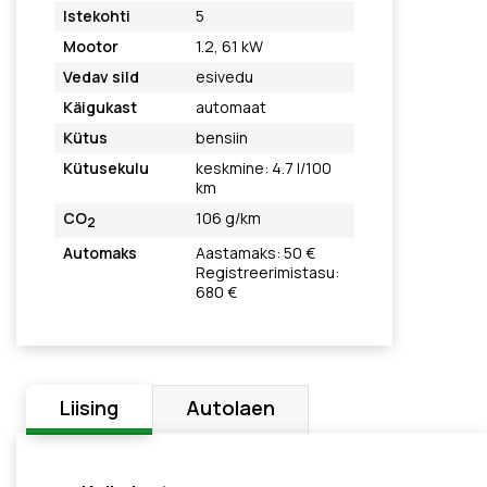
Istekohti
5
Mootor
1.2, 61 kW
Vedav sild
esivedu
Käigukast
automaat
Kütus
bensiin
Kütusekulu
keskmine: 4.7 l/100
km
CO
106 g/km
2
Automaks
Aastamaks: 50 €
Registreerimistasu:
680 €
Liising
Autolaen