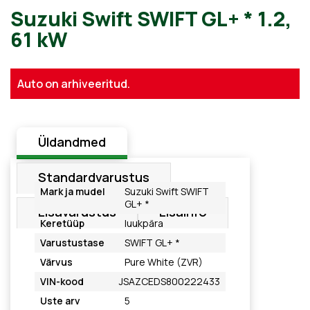
Suzuki Swift SWIFT GL+ * 1.
Auto on arhiveeritud.
61 kW
Üldandmed
Standardvarustus
Mark ja mudel
Suzuki Swift SWIFT
GL+ *
Lisavarustus
Lisainfo
Keretüüp
luukpära
Varustustase
SWIFT GL+ *
Värvus
Pure White (ZVR)
VIN-kood
JSAZCEDS800222433
Uste arv
5