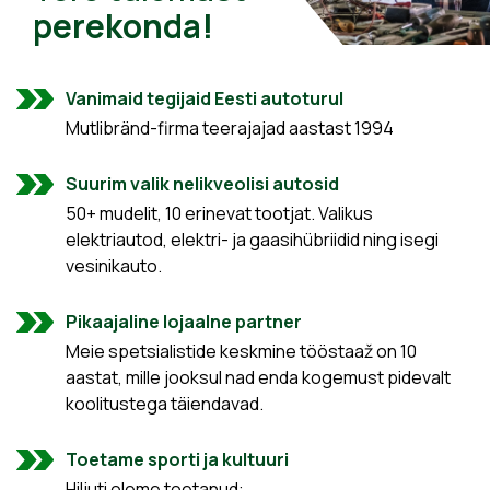
perekonda!
Vanimaid tegijaid Eesti autoturul
Mutlibränd-firma teerajajad aastast 1994
Suurim valik nelikveolisi autosid
50+ mudelit, 10 erinevat tootjat. Valikus
elektriautod, elektri- ja gaasihübriidid ning isegi
vesinikauto.
Pikaajaline lojaalne partner
Meie spetsialistide keskmine tööstaaž on 10
aastat, mille jooksul nad enda kogemust pidevalt
koolitustega täiendavad.
Toetame sporti ja kultuuri
Hiljuti oleme toetanud: