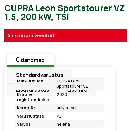
CUPRA Leon Sportstourer 
Auto on arhiveeritud.
1.5, 200 kW, TSI
Üldandmed
Standardvarustus
Mark ja mudel
CUPRA Leon
Sportstourer VZ
Lisavarustus
Lisainfo
Esmane
2026
registreerimine
Keretüüp
universaal
Varustustase
VZ
Värvus
helehall