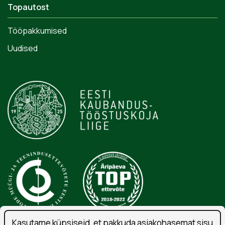
Topautost
Tööpakkumised
Uudised
Kasutame küpsiseid, et pakkuda asjakohasemat sisu