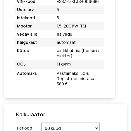
VIN-kood
VSSZZZKL3SR006686
Uste arv
5
Istekohti
5
Mootor
1.5, 200 kW, TSI
Vedav sild
esivedu
Käigukast
automaat
Kütus
pistikhübriid (bensiin /
elekter)
CO
11 g/km
2
Automaks
Aastamaks: 50 €
Registreerimistasu:
380 €
Kalkulaator
Periood