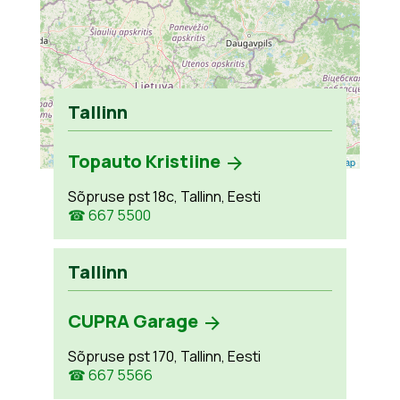
Tallinn
Topauto Kristiine
Leaflet
| ©
OpenStreetMap
Sõpruse pst 18c, Tallinn, Eesti
☎ 667 5500
Tallinn
CUPRA Garage
Sõpruse pst 170, Tallinn, Eesti
☎ 667 5566