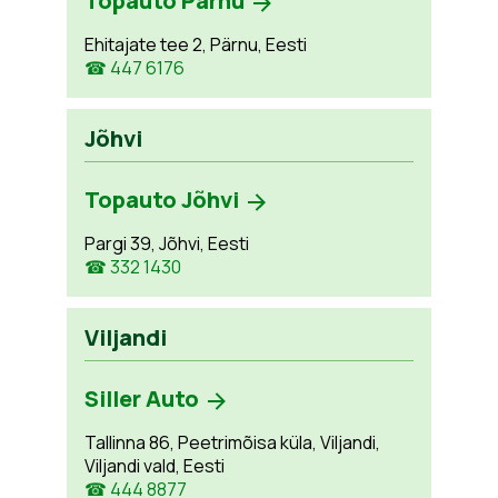
Topauto Pärnu
Ehitajate tee 2, Pärnu, Eesti
☎ 447 6176
Jõhvi
Topauto Jõhvi
Pargi 39, Jõhvi, Eesti
☎ 332 1430
Viljandi
Siller Auto
Tallinna 86, Peetrimõisa küla, Viljandi,
Viljandi vald, Eesti
☎ 444 8877