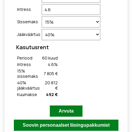
Intress
Sissemaks
Jääkväärtus
Kasutusrent
Periood
60
kuud
Intress
4.6
%
15
%
7 805 €
sissemaks
40
%
20 812
jääkväärtus
€
Kuumakse
492 €