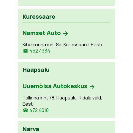
Kuressaare
Namset Auto
Kihelkonna mnt 8a, Kuressaare, Eesti
☎ 452 4334
Haapsalu
Uuemõisa Autokeskus
Tallinna mnt 78, Haapsalu, Ridala vald,
Eesti
☎ 472 4010
Narva