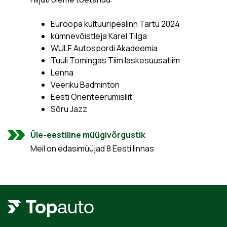
Euroopa kultuuripealinn Tartu 2024
kümnevõistleja Karel Tilga
WULF Autospordi Akadeemia
Tuuli Tomingas Tiim laskesuusatiim
Lenna
Veeriku Badminton
Eesti Orienteerumisliit
Sõru Jazz
Üle-eestiline müügivõrgustik
Meil on edasimüüjad 8 Eesti linnas