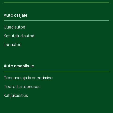
Auto ostjale
Uued autod
Kasutatud autod
Laoautod
Auto omanikule
Teenuse aja broneerimine
Tooted ja teenused
Kahjukäsitlus