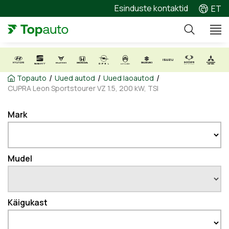
Esinduste kontaktid
ET
/
/
/
Topauto
Uued autod
Uued laoautod
CUPRA Leon Sportstourer VZ 1.5, 200 kW, TSI
Mark
Mudel
Käigukast