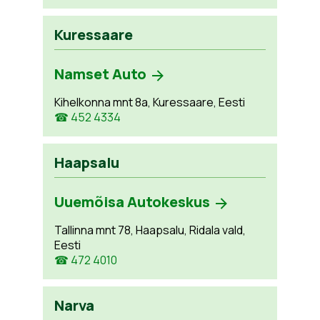
Kuressaare
Namset Auto
Kihelkonna mnt 8a, Kuressaare, Eesti
☎ 452 4334
Haapsalu
Uuemõisa Autokeskus
Tallinna mnt 78, Haapsalu, Ridala vald,
Eesti
☎ 472 4010
Narva