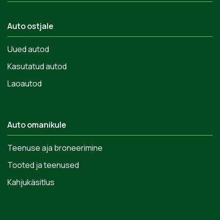
Auto ostjale
Uued autod
Kasutatud autod
Laoautod
Auto omanikule
Teenuse aja broneerimine
Tooted ja teenused
Kahjukäsitlus