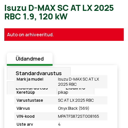
Isuzu D-MAX SC AT LX 2025
Auto on arhiveeritud.
RBC 1.9, 120 kW
Üldandmed
Standardvarustus
Mark ja mudel
Isuzu D-MAX SC AT LX
2025 RBC
Lisavarustus
Lisainfo
Keretüüp
pikap
Varustustase
SC AT LX 2025 RBC
Värvus
Onyx Black (569)
VIN-kood
MPATFS872ST008165
Uste arv
4