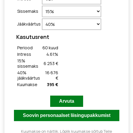
Sissemaks
Jääkväärtus
Kasutusrent
Periood
60
kuud
Intress
4.61
%
15
%
6 253 €
sissemaks
40
%
16 676
jääkväärtus
€
Kuumakse
395 €
Kuumakse on näitlik. Lõplik kuumakse sõltub Teile