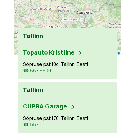
Tallinn
Topauto Kristiine
Leaflet
| ©
OpenStreetMap
Sõpruse pst 18c, Tallinn, Eesti
☎ 667 5500
Tallinn
CUPRA Garage
Sõpruse pst 170, Tallinn, Eesti
☎ 667 5566