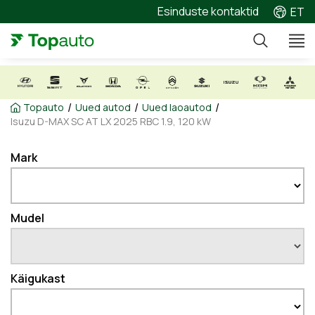
Esinduste kontaktid
ET
/
/
/
Topauto
Uued autod
Uued laoautod
Isuzu D-MAX SC AT LX 2025 RBC 1.9, 120 kW
Mark
Mudel
Käigukast