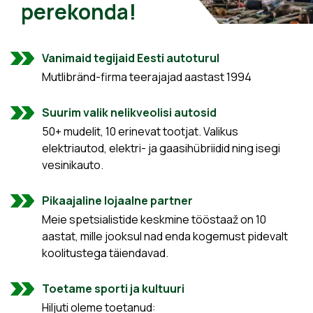
perekonda!
Vanimaid tegijaid Eesti autoturul
Mutlibränd-firma teerajajad aastast 1994
Suurim valik nelikveolisi autosid
50+ mudelit, 10 erinevat tootjat. Valikus
elektriautod, elektri- ja gaasihübriidid ning isegi
vesinikauto.
Pikaajaline lojaalne partner
Meie spetsialistide keskmine tööstaaž on 10
aastat, mille jooksul nad enda kogemust pidevalt
koolitustega täiendavad.
Toetame sporti ja kultuuri
Hiljuti oleme toetanud: