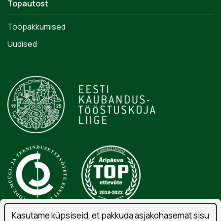
Topautost
Tööpakkumised
Uudised
Kasutame küpsiseid, et pakkuda asjakohasemat sisu