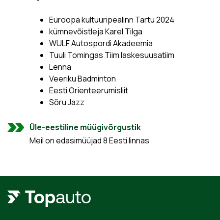
Euroopa kultuuripealinn Tartu 2024
kümnevõistleja Karel Tilga
WULF Autospordi Akadeemia
Tuuli Tomingas Tiim laskesuusatiim
Lenna
Veeriku Badminton
Eesti Orienteerumisliit
Sõru Jazz
Üle-eestiline müügivõrgustik
Meil on edasimüüjad 8 Eesti linnas