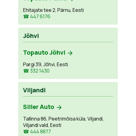
Ehitajate tee 2, Pärnu, Eesti
☎ 447 6176
Jõhvi
Topauto Jõhvi
Pargi 39, Jõhvi, Eesti
☎ 332 1430
Viljandi
Siller Auto
Tallinna 86, Peetrimõisa küla, Viljandi,
Viljandi vald, Eesti
☎ 444 8877