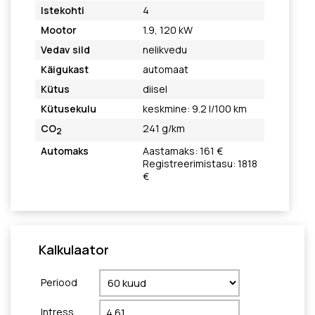
Istekohti
4
Mootor
1.9, 120 kW
Vedav sild
nelikvedu
Käigukast
automaat
Kütus
diisel
Kütusekulu
keskmine: 9.2 l/100 km
CO
241 g/km
2
Automaks
Aastamaks: 161 €
Registreerimistasu: 1818
€
Kalkulaator
Periood
Intress