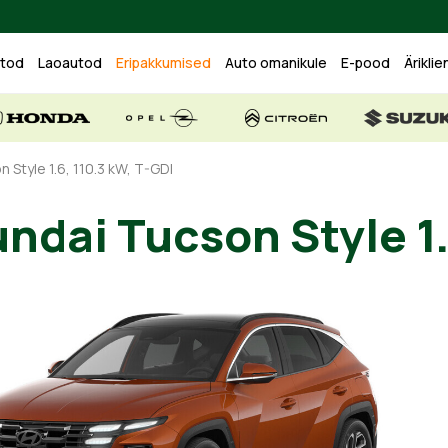
utod
Laoautod
Eripakkumised
Auto omanikule
E-pood
Äriklie
 Style 1.6, 110.3 kW, T-GDI
yundai Tucson Styl