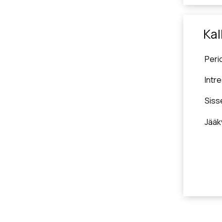
Kal
Peri
Intr
Sis
Jääk