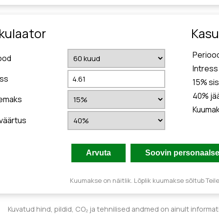
kulaator
Kasu
Perioo
ood
Intress
ess
15
% si
40
% jä
semaks
Kuuma
väärtus
Kuumakse on näitlik. Lõplik kuumakse sõltub Teil
Kuvatud hind, pildid, CO₂ ja tehnilised andmed on ainult informa