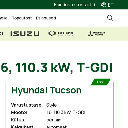
Esinduste kontaktid
ET
ndile
Topautost
Esindused
e 1.6, 110.3 kW, T
Laos
Hyundai Tucson
Varustustase
Style
Mootor
1.6, 110.3 kW, T-GDI
Kütus
bensiin
Käigukast
automaat