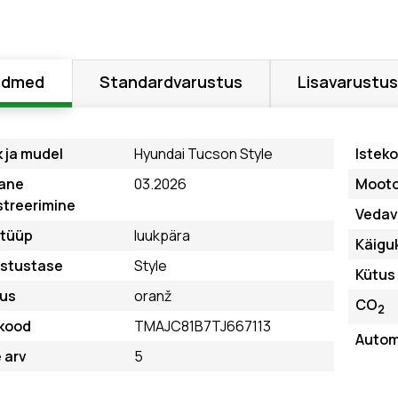
ndmed
Standardvarustus
Lisavarustus
 ja mudel
Hyundai Tucson Style
Isteko
ane
03.2026
Mooto
streerimine
Vedav 
etüüp
luukpära
Käigu
ustustase
Style
Kütus
vus
oranž
CO
2
kood
TMAJC81B7TJ667113
Auto
 arv
5