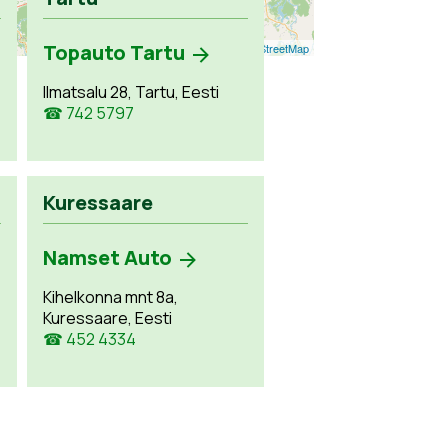
Topauto Tartu
Leaflet
| ©
OpenStreetMap
Ilmatsalu 28, Tartu, Eesti
☎ 742 5797
Kuressaare
Namset Auto
Kihelkonna mnt 8a,
Kuressaare, Eesti
☎ 452 4334