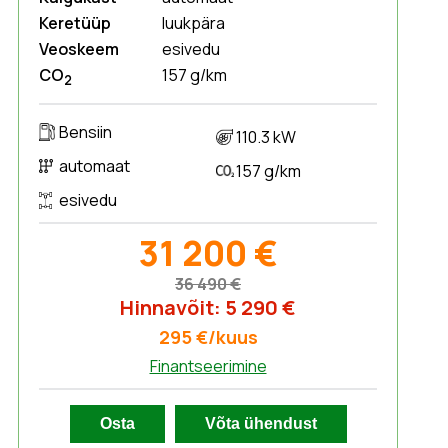
Keretüüp
luukpära
Veoskeem
esivedu
CO
157 g/km
2
Bensiin
110.3 kW
automaat
157 g/km
esivedu
31 200 €
36 490 €
Hinnavõit: 5 290 €
295 €/kuus
Finantseerimine