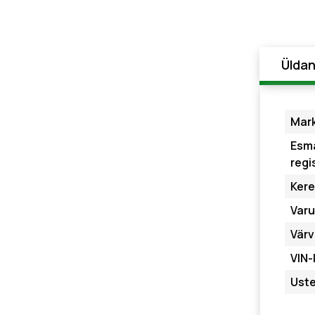
Ülda
Mark
Esm
regi
Ker
Var
Vär
VIN-
Uste