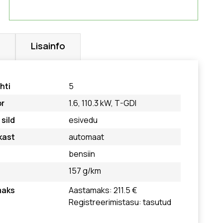
Lisainfo
hti
5
r
1.6, 110.3 kW, T-GDI
sild
esivedu
kast
automaat
bensiin
157 g/km
maks
Aastamaks: 211.5 €
Registreerimistasu: tasutud