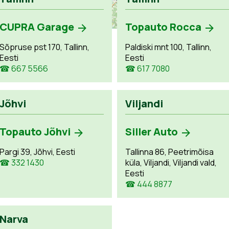
CUPRA Garage
Topauto Rocca
Sõpruse pst 170, Tallinn,
Paldiski mnt 100, Tallinn,
Eesti
Eesti
☎ 667 5566
☎ 617 7080
Jõhvi
Viljandi
Topauto Jõhvi
Siller Auto
Pargi 39, Jõhvi, Eesti
Tallinna 86, Peetrimõisa
☎ 332 1430
küla, Viljandi, Viljandi vald,
Eesti
☎ 444 8877
Narva