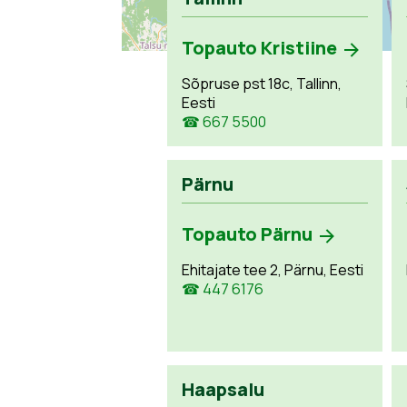
Topauto Kristiine
Sõpruse pst 18c, Tallinn,
Eesti
☎ 667 5500
Pärnu
Topauto Pärnu
Ehitajate tee 2, Pärnu, Eesti
☎ 447 6176
Haapsalu