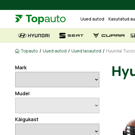
Uued autod
Kasutatud a
/
/
/
Topauto
Uued autod
Uued laoautod
Hyundai Tucson
Mark
H
Mudel
Käigukast