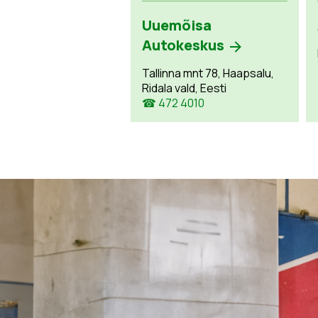
Uuemõisa
Autokeskus
Tallinna mnt 78, Haapsalu,
Ridala vald, Eesti
☎ 472 4010