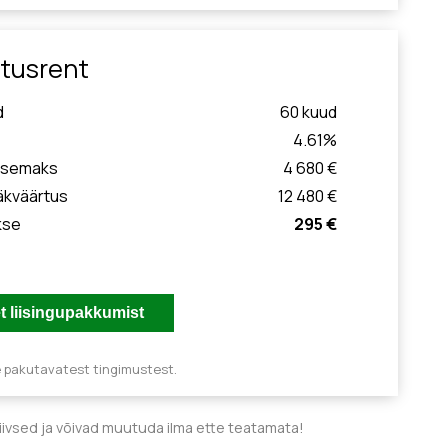
tusrent
d
60
kuud
4.61
%
ssemaks
4 680 €
äkväärtus
12 480 €
kse
295 €
e pakutavatest tingimustest.
tiivsed ja võivad muutuda ilma ette teatamata!