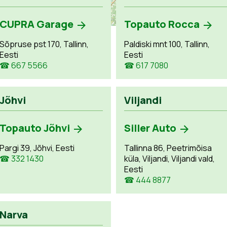
CUPRA Garage
Topauto Rocca
Sõpruse pst 170, Tallinn,
Paldiski mnt 100, Tallinn,
Eesti
Eesti
☎ 667 5566
☎ 617 7080
Jõhvi
Viljandi
Topauto Jõhvi
Siller Auto
Pargi 39, Jõhvi, Eesti
Tallinna 86, Peetrimõisa
☎ 332 1430
küla, Viljandi, Viljandi vald,
Eesti
☎ 444 8877
Narva