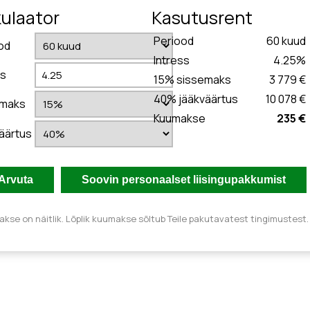
kulaator
Kasutusrent
Periood
60
kuud
od
Intress
4.25
%
ss
15
% sissemaks
3 779 €
40
% jääkväärtus
10 078 €
emaks
Kuumakse
235 €
äärtus
kse on näitlik. Lõplik kuumakse sõltub Teile pakutavatest tingimustest.