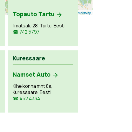
Topauto Tartu
Leaflet
| ©
OpenStreetMap
Ilmatsalu 28, Tartu, Eesti
☎ 742 5797
Kuressaare
Namset Auto
Kihelkonna mnt 8a,
Kuressaare, Eesti
☎ 452 4334