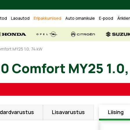
utod
Laoautod
Eripakkumised
Auto omanikule
E-pood
Äriklie
omfort MY25 1.0, 74 kW
i20 Comfort MY25 
dardvarustus
Lisavarustus
Liising