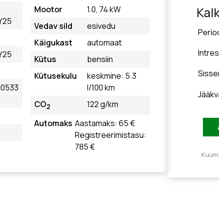
Mootor
1.0, 74 kW
Kal
Y25
Vedav sild
esivedu
Perio
Käigukast
automaat
Intre
Y25
Kütus
bensiin
Siss
Kütusekulu
keskmine: 5.3
00533
l/100 km
Jääkv
CO
122 g/km
2
Automaks
Aastamaks: 65 €
Registreerimistasu:
785 €
Kuuma