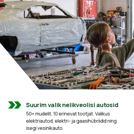
Suurim valik nelikveolisi autosid
50+ mudelit, 10 erinevat tootjat. Valikus
elektriautod, elektri- ja gaasihübriidid ning
isegi vesinikauto.