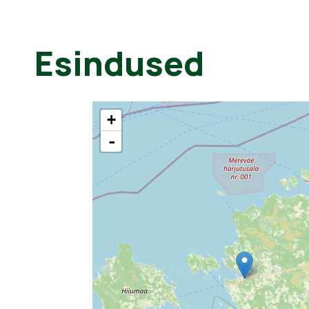
Esindused
+
-