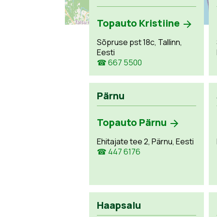
Topauto Kristiine
Sõpruse pst 18c, Tallinn,
Eesti
☎ 667 5500
Pärnu
Topauto Pärnu
Ehitajate tee 2, Pärnu, Eesti
☎ 447 6176
Haapsalu