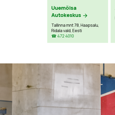
Uuemõisa
Autokeskus
Tallinna mnt 78, Haapsalu,
Ridala vald, Eesti
☎ 472 4010