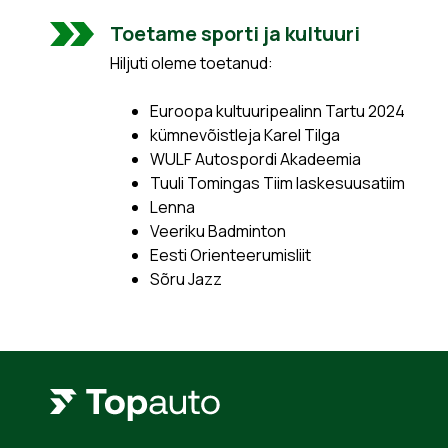
Toetame sporti ja kultuuri
Hiljuti oleme toetanud:
Euroopa kultuuripealinn Tartu 2024
kümnevõistleja Karel Tilga
WULF Autospordi Akadeemia
Tuuli Tomingas Tiim laskesuusatiim
Lenna
Veeriku Badminton
Eesti Orienteerumisliit
Sõru Jazz