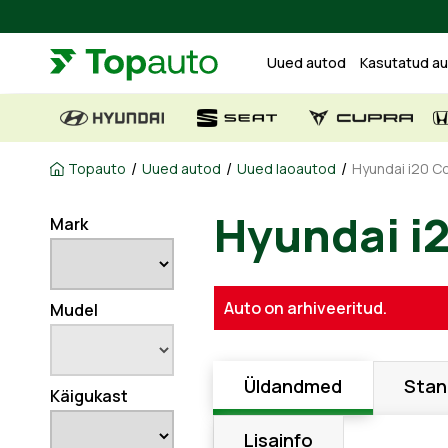
Uued autod
Kasutatud a
/
/
/
Topauto
Uued autod
Uued laoautod
Hyundai i20 C
Mark
Hyundai 
Auto on arhiveeritud.
Mudel
Üldandmed
Stan
Käigukast
Lisainfo