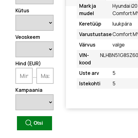
Mark ja
Hyundai i20
Kütus
mudel
Comfort M
Keretüüp
luukpära
Varustustase
Comfort M
Veoskeem
Värvus
valge
VIN-
NLHBN51G8SZ6
kood
Hind (EUR)
Uste arv
5
...
Istekohti
5
Kampaania