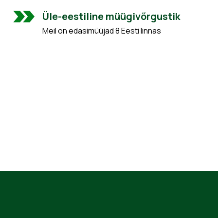
Üle-eestiline müügivõrgustik
Meil on edasimüüjad 8 Eesti linnas