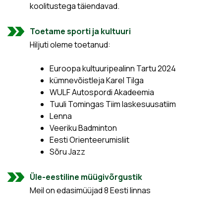
koolitustega täiendavad.
Toetame sporti ja kultuuri
Hiljuti oleme toetanud:
Euroopa kultuuripealinn Tartu 2024
kümnevõistleja Karel Tilga
WULF Autospordi Akadeemia
Tuuli Tomingas Tiim laskesuusatiim
Lenna
Veeriku Badminton
Eesti Orienteerumisliit
Sõru Jazz
Üle-eestiline müügivõrgustik
Meil on edasimüüjad 8 Eesti linnas