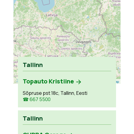
Tallinn
Topauto Kristiine
Leaflet
| ©
OpenStreetMap
Sõpruse pst 18c, Tallinn, Eesti
☎ 667 5500
Tallinn