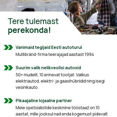
Tere tulemast
perekonda!
Vanimaid tegijaid Eesti autoturul
Mutlibränd-firma teerajajad aastast 1994
Suurim valik nelikveolisi autosid
50+ mudelit, 10 erinevat tootjat. Valikus
elektriautod, elektri- ja gaasihübriidid ning isegi
vesinikauto.
Pikaajaline lojaalne partner
Meie spetsialistide keskmine tööstaaž on 10
aastat, mille jooksul nad enda kogemust pidevalt