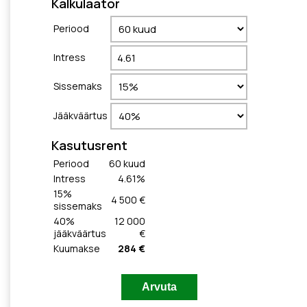
Kalkulaator
Periood
Intress
Sissemaks
Jääkväärtus
Kasutusrent
Periood
60
kuud
Intress
4.61
%
15
%
4 500 €
sissemaks
40
%
12 000
jääkväärtus
€
Kuumakse
284 €