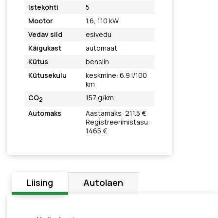
Istekohti
5
Mootor
1.6, 110 kW
Vedav sild
esivedu
Käigukast
automaat
Kütus
bensiin
Kütusekulu
keskmine: 6.9 l/100
km
CO
157 g/km
2
Automaks
Aastamaks: 211.5 €
Registreerimistasu:
1465 €
Liising
Autolaen