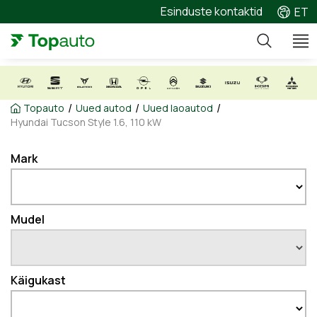
Esinduste kontaktid
ET
/
/
/
Topauto
Uued autod
Uued laoautod
Hyundai Tucson Style 1.6, 110 kW
Mark
Mudel
Käigukast