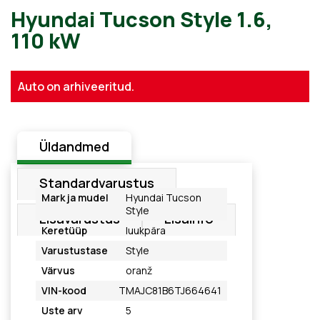
Hyundai Tucson Style 1.6,
Auto on arhiveeritud.
110 kW
Üldandmed
Standardvarustus
Mark ja mudel
Hyundai Tucson
Style
Lisavarustus
Lisainfo
Keretüüp
luukpära
Varustustase
Style
Värvus
oranž
VIN-kood
TMAJC81B6TJ664641
Uste arv
5