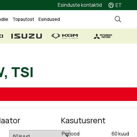
Esinduste kontaktid
ET
ndile
Topautost
Esindused
5 kW, TSI
laator
Kasutusrent
Periood
60
kuud