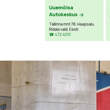
Uuemõisa
Autokeskus
Tallinna mnt 78, Haapsalu,
Ridala vald, Eesti
☎ 472 4010