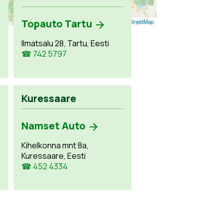
Topauto Tartu
Leaflet
| ©
OpenStreetMap
Ilmatsalu 28, Tartu, Eesti
☎ 742 5797
Kuressaare
Namset Auto
Kihelkonna mnt 8a,
Kuressaare, Eesti
☎ 452 4334