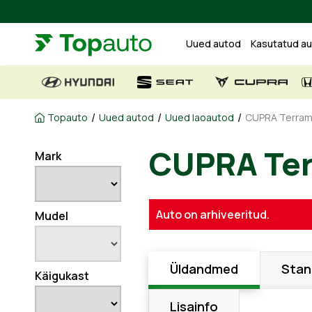
Uued autod
Kasutatud a
/
/
/
Topauto
Uued autod
Uued laoautod
CUPRA Terrama
Mark
CUPRA Te
Auto on arhiveeritud.
Mudel
Üldandmed
Stan
Käigukast
Lisainfo