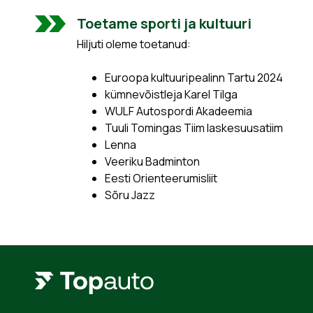
Toetame sporti ja kultuuri
Hiljuti oleme toetanud:
Euroopa kultuuripealinn Tartu 2024
kümnevõistleja Karel Tilga
WULF Autospordi Akadeemia
Tuuli Tomingas Tiim laskesuusatiim
Lenna
Veeriku Badminton
Eesti Orienteerumisliit
Sõru Jazz