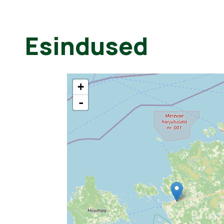
Esindused
+
-