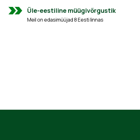
Üle-eestiline müügivõrgustik
Meil on edasimüüjad 8 Eesti linnas