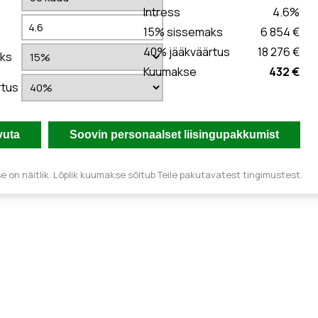
Intress
4.6
%
15
% sissemaks
6 854 €
40
% jääkväärtus
18 276 €
ks
Kuumakse
432 €
rtus
 on näitlik. Lõplik kuumakse sõltub Teile pakutavatest tingimustest.