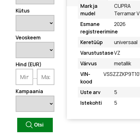
Mark ja
CUPRA
Kütus
mudel
Terramar 
Esmane
2026
registreerimine
Veoskeem
Keretüüp
universaal
Varustustase
VZ
Värvus
metallik
Hind (EUR)
VIN-
VSSZZZKP9T10
...
kood
Kampaania
Uste arv
5
Istekohti
5