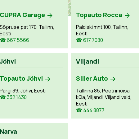
CUPRA Garage
Topauto Rocca
Sõpruse pst 170, Tallinn,
Paldiski mnt 100, Tallinn,
Eesti
Eesti
☎ 667 5566
☎ 617 7080
Jõhvi
Viljandi
Topauto Jõhvi
Siller Auto
Pargi 39, Jõhvi, Eesti
Tallinna 86, Peetrimõisa
☎ 332 1430
küla, Viljandi, Viljandi vald,
Eesti
☎ 444 8877
Narva