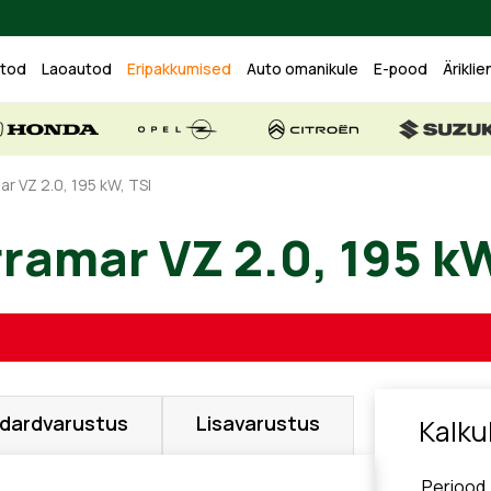
utod
Laoautod
Eripakkumised
Auto omanikule
E-pood
Äriklie
r VZ 2.0, 195 kW, TSI
rramar VZ 2.0, 19
dardvarustus
Lisavarustus
Kalku
Periood