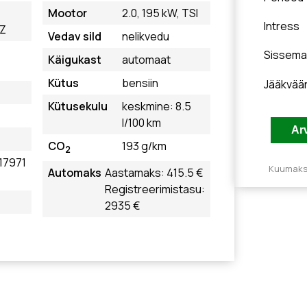
Mootor
2.0, 195 kW, TSI
Intress
VZ
Vedav sild
nelikvedu
Sissema
Käigukast
automaat
Kütus
bensiin
Jääkvää
Kütusekulu
keskmine: 8.5
l/100 km
CO
193 g/km
2
17971
Kuumakse
Automaks
Aastamaks: 415.5 €
Registreerimistasu:
2935 €