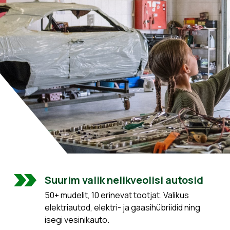
Suurim valik nelikveolisi autosid
50+ mudelit, 10 erinevat tootjat. Valikus
elektriautod, elektri- ja gaasihübriidid ning
isegi vesinikauto.